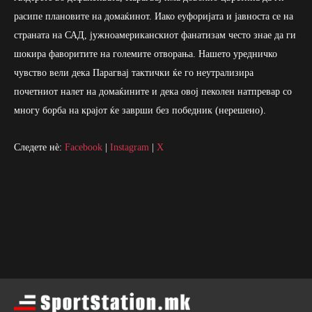
расипе плановите на домаќинот. Иако еуфоријата и јавноста се на
страната на САД, јужноамериканскиот фанатизам често знае да ги
шокира фаворитите на големите отворања. Нашето уредничко
чувство вели дека Парагвај тактички ќе го неутрализира
почетниот налет на домаќините и дека овој пеколен натпревар со
многу борба на крајот ќе заврши без победник (нерешено).
Следете нè:
Facebook
|
Instagram
|
X