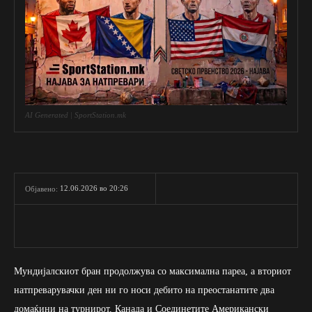
AI Generated | SportStation.mk
12.06.2026 во 20:26
Објавено:
Мундијалскиот бран продолжува со максимална пареа, а вториот
натпреварувачки ден ни го носи дебито на преостанатите два
домаќини на турнирот, Канада и Соединетите Американски