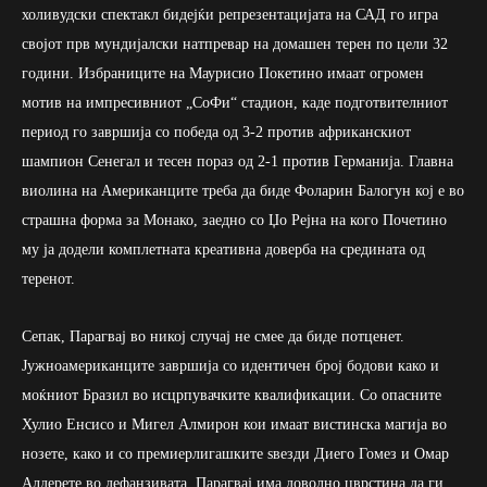
холивудски спектакл бидејќи репрезентацијата на САД го игра
својот прв мундијалски натпревар на домашен терен по цели 32
години. Избраниците на Маурисио Покетино имаат огромен
мотив на импресивниот „СоФи“ стадион, каде подготвителниот
период го завршија со победа од 3-2 против африканскиот
шампион Сенегал и тесен пораз од 2-1 против Германија. Главна
виолина на Американците треба да биде Фоларин Балогун кој е во
страшна форма за Монако, заедно со Џо Рејна на кого Почетино
му ја додели комплетната креативна доверба на средината од
теренот.
Сепак, Парагвај во никој случај не смее да биде потценет.
Јужноамериканците завршија со идентичен број бодови како и
моќниот Бразил во исцрпувачките квалификации. Со опасните
Хулио Енсисо и Мигел Алмирон кои имаат вистинска магија во
нозете, како и со премиерлигашките ѕвезди Диего Гомез и Омар
Алдерете во дефанзивата, Парагвај има доволно цврстина да ги