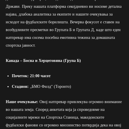
Држави. Преку нашата платформа секојдневно ви носиме детална
најава, длабока аналитика за екипите и нашите очекувања за
исходот на фудбалските борилишта. Вечерва фокусот е ставен на
возбудливите пресметки во Групата Б и Групата Д, каде што еден
натпревар има сосема посебна емотивна тежина за домашната
спортска јавност.
Канада – Босна и Херцеговина (Група Б)
Почеток:
21:00 часот
Стадион:
„БМО Филд“ (Торонто)
Наше очекување:
Овој натпревар привлекува огромно внимание
во нашата земја. Според анкетата која ја спроведовме на
социјалните мрежи на Спортска Станица, македонските
фудбалски фанови со огромно мнозинство потврдија дека на овој