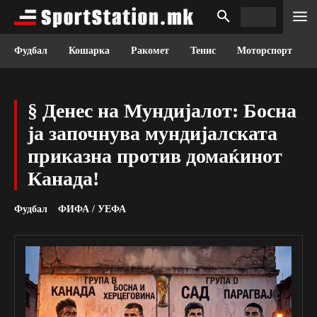
Фудбал
Кошарка
Ракомет
Тенис
Моторспорт
§ Денес на Мундијалот: Босна
ја започнува мундијалската
приказна против домаќинот
Канада!
Фудбал
ФИФА / УЕФА