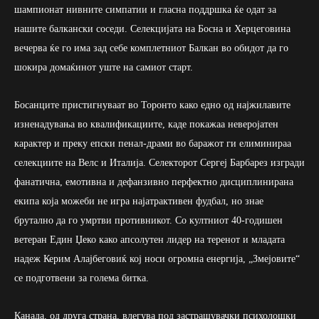
шампионат нивните симпатии и гласна поддршка ќе одат за
нашите балкански соседи. Селекцијата на Босна и Херцеговина
вечерва ќе го има зад себе комплетниот Балкан во обидот да го
шокира домаќинот уште на самиот старт.
Босанците пристигнуваат во Торонто како едно од најжилавите
изненадувања во квалификациите, каде покажаа неверојатен
карактер и преку епски пенал-драми во баражот ги елиминираа
селекциите на Велс и Италија. Селекторот Сергеј Барбарез изгради
фанатична, емотивна и дефанзивно перфектно дисциплинирана
екипа која можеби не игра најатрактивен фудбал, но знае
брутално да го умртви противникот. Со култниот 40-годишен
ветеран Един Џеко како апсолутен лидер на теренот и младата
надеж Керим Алајбеговиќ кој носи огромна енергија, „Змејовите“
се подготвени за голема битка.
Канада, од друга страна, влегува под застрашувачки психолошки