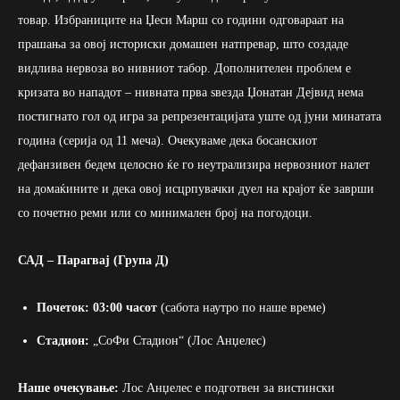
товар. Избраниците на Џеси Марш со години одговараат на
прашања за овој историски домашен натпревар, што создаде
видлива нервоза во нивниот табор. Дополнителен проблем е
кризата во нападот – нивната прва ѕвезда Џонатан Дејвид нема
постигнато гол од игра за репрезентацијата уште од јуни минатата
година (серија од 11 меча). Очекуваме дека босанскиот
дефанзивен бедем целосно ќе го неутрализира нервозниот налет
на домаќините и дека овој исцрпувачки дуел на крајот ќе заврши
со почетно реми или со минимален број на погодоци.
САД – Парагвај (Група Д)
Почеток:
03:00 часот
(сабота наутро по наше време)
Стадион:
„СоФи Стадион“ (Лос Анџелес)
Наше очекување:
Лос Анџелес е подготвен за вистински