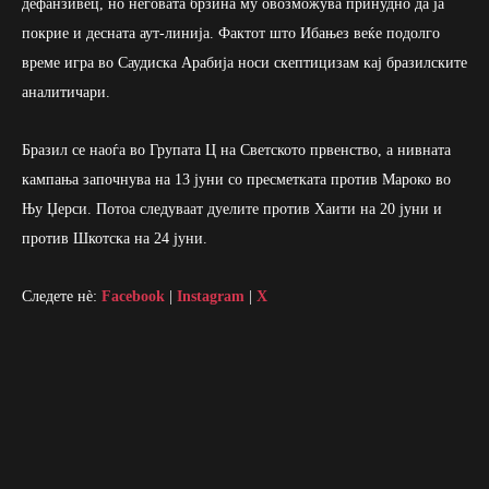
дефанзивец, но неговата брзина му овозможува принудно да ја
покрие и десната аут-линија. Фактот што Ибањез веќе подолго
време игра во Саудиска Арабија носи скептицизам кај бразилските
аналитичари.
Бразил се наоѓа во Групата Ц на Светското првенство, а нивната
кампања започнува на 13 јуни со пресметката против Мароко во
Њу Џерси. Потоа следуваат дуелите против Хаити на 20 јуни и
против Шкотска на 24 јуни.
Следете нè:
Facebook
|
Instagram
|
X