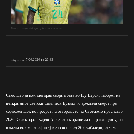
Извор: https://thepeoplesperson.com
7.06.2026 во 23:33
Објавено:
Само што ја комплетираа својата база во Њу Џерси, таборот на
петкратниот светски шампион Бразил го доживеа својот прв
сериозен шок во пресрет на отворањето на Светското првенство
2026. Селекторот Карло Анчелоти мораше да направи принудна
измена во својот официјален состав од 26 фудбалери, откако