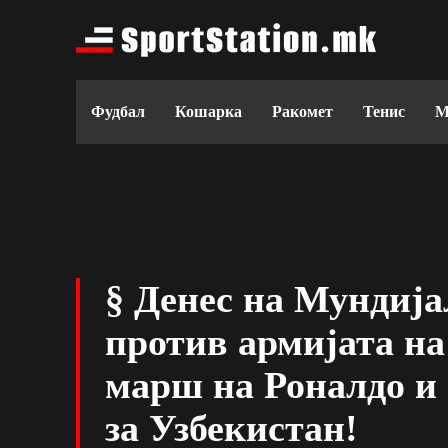
Фудбал
Кошарка
Ракомет
Тенис
М
§ Денес на Мундиј
против армијата на
марш на Роналдо и 
за Узбекистан!