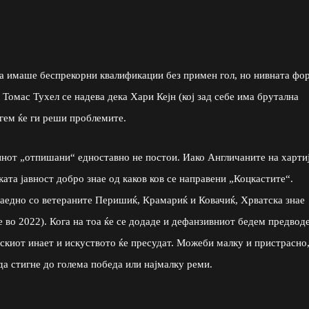
а имаше беспрекорни квалификации без примен гол, но нивната фо
Томас Тухел се надева дека Хари Кејн (кој зад себе има брутална
нгем ќе ги реши проблемите.
минот „отпишани“ едноставно не постои. Иако Англичаните на хартиј
ата јавност добро знае од каков ков се направени „Коцкастите“.
едно со ветераните Перишиќ, Крамариќ и Ковачиќ, Хрватска знае
е во 2022). Кога на тоа ќе се додаде и дефанзивниот бедем предвод
скиот инает и искуството ќе пресудат. Можеби малку и пристрасно
да стигне до голема победа или најмалку реми.