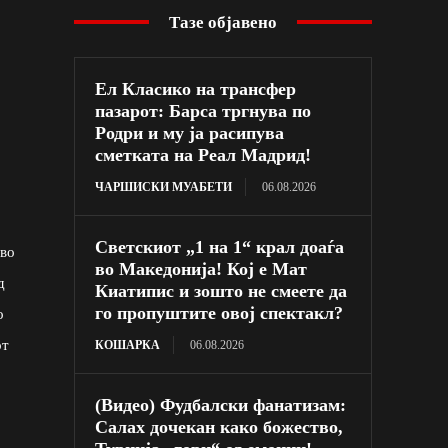
Тазе објавено
Ел Класико на трансфер
пазарот: Барса тргнува по
Родри и му ја расипува
сметката на Реал Мадрид!
ЧАРШИСКИ МУАБЕТИ
06.08.2026
Светскиот „1 на 1“ крал доаѓа
 во
во Македонија! Кој е Мат
д
Киатипис и зошто не смеете да
го пропуштите овој спектакл?
о
от
КОШАРКА
06.08.2026
(Видео) Фудбалски фанатизам:
Салах дочекан како божество,