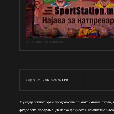
AI Generated | SportStation.mk
17.06.2026 во 14:01
Објавено:
Мундијалскиот бран продолжува со максимална пареа, а
фудбалска програма. Денеска фокусот е комплетно насоч