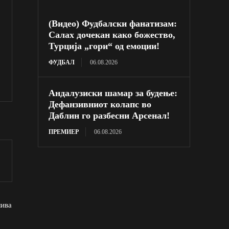
(Видео) Фудбалски фанатизам:
Салах дочекан како божество,
Турција „гори“ од емоции!
ФУДБАЛ
06.08.2026
Андалузиски шамар за будење:
Дефанзивниот колапс во
Даблин го разбесни Арсенал!
ПРЕМИЕР
06.08.2026
лива