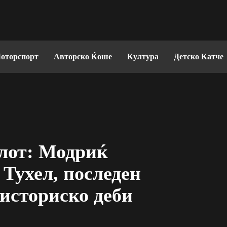
оторспорт
Авторско Ќоше
Култура
Детско Катче
алот: Модриќ
 Тухел, последен
историско деби