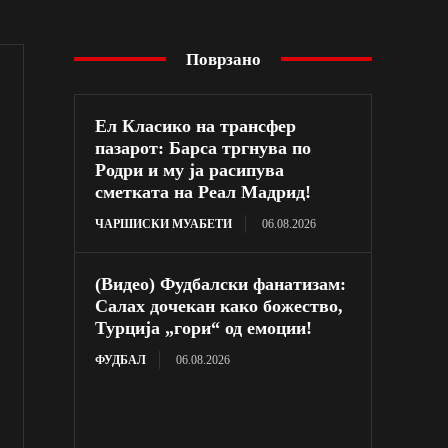
Поврзано
Ел Класико на трансфер
пазарот: Барса тргнува по
Родри и му ја расипува
сметката на Реал Мадрид!
ЧАРШИСКИ МУАБЕТИ
06.08.2026
(Видео) Фудбалски фанатизам:
Салах дочекан како божество,
Турција „гори“ од емоции!
ФУДБАЛ
06.08.2026