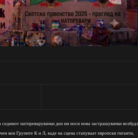
 седмиот натпреварувачки ден ни носи нова застрашувачки возбуд
ен кон Групите К и Л, каде на сцена стапуваат европски гиганти,