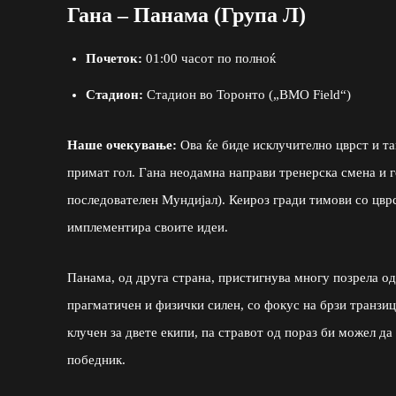
Гана – Панама (Група Л)
Почеток:
01:00 часот по полноќ
Стадион:
Стадион во Торонто („BMO Field“)
Наше очекување:
Ова ќе биде исклучително цврст и та
примат гол. Гана неодамна направи тренерска смена и г
последователен Мундијал). Кеироз гради тимови со цвр
имплементира своите идеи.
Панама, од друга страна, пристигнува многу позрела од
прагматичен и физички силен, со фокус на брзи транзици
клучен за двете екипи, па стравот од пораз би можел да
победник.