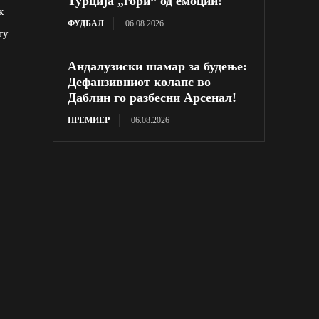
Турција „гори“ од емоции!
к
ФУДБАЛ
06.08.2026
гу
Андалузиски шамар за будење:
Дефанзивниот колапс во
Даблин го разбесни Арсенал!
ПРЕМИЕР
06.08.2026