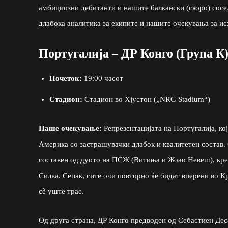
амбициозни дебитанти и нашите балкански (скоро) сосе
длабока аналитика за екипите и нашите очекувања за ис
Португалија – ДР Конго (Група К
Почеток:
19:00 часот
Стадион:
Стадион во Хјустон („NRG Stadium“)
Наше очекување:
Репрезентацијата на Португалија, ко
Америка со застрашувачки длабок и квалитетен состав.
составен од дуото на ПСЖ (Витиња и Жоао Невеш), кре
Силва. Сепак, сите очи повторно ќе бидат вперени во К
сè уште трае.
Од друга страна, ДР Конго предводен од Себастиен Деса