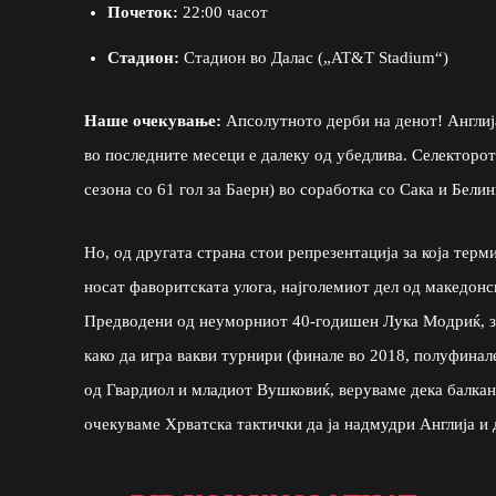
Почеток:
22:00 часот
Стадион:
Стадион во Далас („AT&T Stadium“)
Наше очекување:
Апсолутното дерби на денот! Англиј
во последните месеци е далеку од убедлива. Селекторот 
сезона со 61 гол за Баерн) во соработка со Сака и Бели
Но, од другата страна стои репрезентација за која тер
носат фаворитската улога, најголемиот дел од македонск
Предводени од неуморниот 40-годишен Лука Модриќ, за
како да игра вакви турнири (финале во 2018, полуфинал
од Гвардиол и младиот Вушковиќ, веруваме дека балкан
очекуваме Хрватска тактички да ја надмудри Англија и 