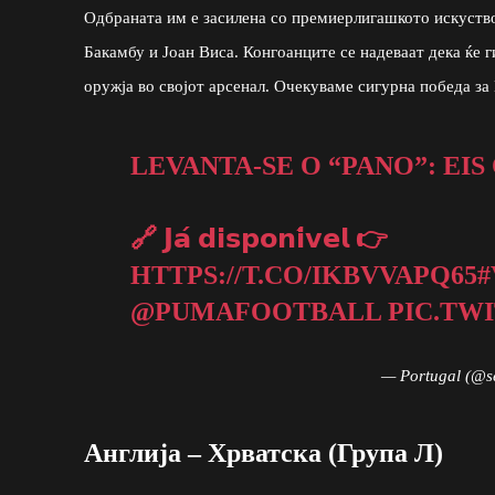
Одбраната им е засилена со премиерлигашкото искуство
Бакамбу и Јоан Виса. Конгоанците се надеваат дека ќе 
оружја во својот арсенал. Очекуваме сигурна победа за
LEVANTA-SE O “PANO”: EIS O NOSSO 
🔗 𝗝𝗮́ 𝗱𝗶𝘀𝗽𝗼𝗻𝗶́𝘃𝗲𝗹 👉
HTTPS://T.CO/IKBVVAPQ65
@PUMAFOOTBALL
PIC.TW
— Portugal (@s
Англија – Хрватска (Група Л)