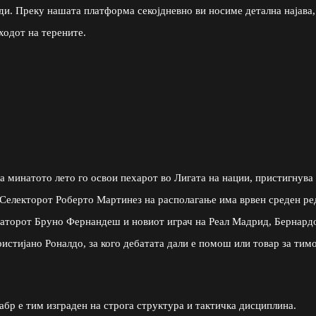
ди. Преку нашата платформа секојдневно ви носиме детална најава,
ходот на терените.
)
ја минатото лето го освои пехарот во Лигата на нации, пристигнува
 Селекторот Роберто Мартинез на располагање има врвен среден ре
аторот Бруно Фернандеш и новиот играч на Реал Мадрид, Бернард
ристијано Роналдо, за кого дебатата дали е помош или товар за тим
бр е тим изграден на строга структура и тактичка дисциплина.