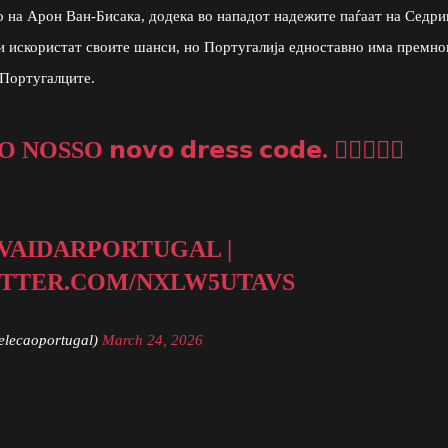
 на Арон Ван-Бисака, додека во нападот надежите паѓаат на Седри
ги искористат своите шанси, но Португалија едноставно има премно
 Португалците.
𝗻𝗼𝘃𝗼 𝗱𝗿𝗲𝘀𝘀 𝗰𝗼𝗱𝗲. ❤️‍🔥🌊🇵🇹
#VAIDARPORTUGAL
|
ITTER.COM/NXLW5UTAVS
elecaoportugal)
March 24, 2026