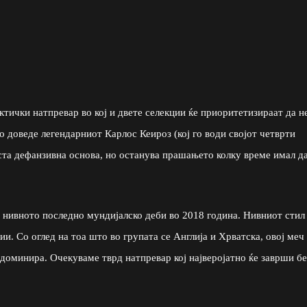
ктички натпревар во кој и двете селекции ќе приоритетизираат да н
о доведе легендарниот Карлос Кеироз (кој го води својот четврти
ста дефанзивна основа, но останува прашањето колку време имал да
 нивното последно мундијалско деби во 2018 година. Нивниот стил
и. Со оглед на тоа што во групата се Англија и Хрватска, овој меч
 доминира. Очекуваме тврд натпревар кој најверојатно ќе заврши бе