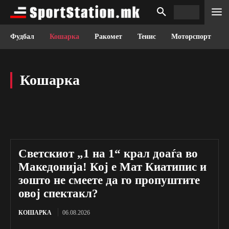
Фудбал
Кошарка
Ракомет
Тенис
Моторспорт
Кошарка
Светскиот „1 на 1“ крал доаѓа во
Македонија! Кој е Мат Киатипис и
зошто не смеете да го пропуштите
овој спектакл?
КОШАРКА
06.08.2026