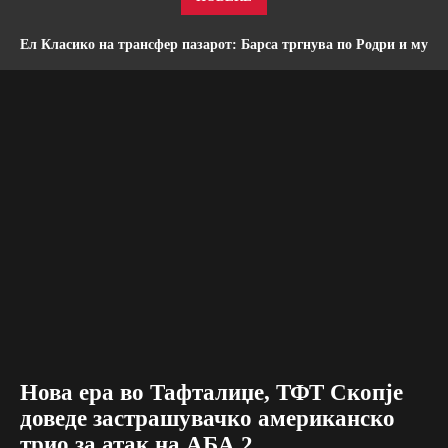
Ел Класико на трансфер пазарот: Барса тргнува по Родри и му
ја расипува сметката на Реал Мадрид!
Нова ера во Тафталиџе, ТФТ Скопје
доведе застрашувачко американско
трио за атак на АБА 2