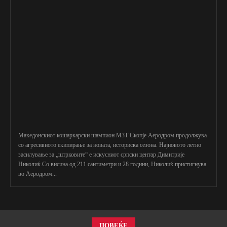
Македонскиот кошаркарски шампион МЗТ Скопје Аеродром продолжува
со агресивното екипирање за новата, историска сезона. Најновото летно
засилување за „штрковите“ е искусниот српски центар Димитрије
Николиќ.Со висина од 211 сантиметри и 28 години, Николиќ пристигнува
во Аеродром...
ПОВЕЌЕ