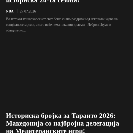
историска 24-та сезона!
NBA
27.07.2026
Во петокот кошаркарскиот свет беше силно раздрман од неговата најава на
социјалните мрежи, а сега веќе нема никакви дилеми - Леброн Џејмс и
официјално...
Историска бројка за Таранто 2026:
Македонија со најбројна делегација
на Медитеранските игри!