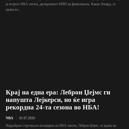
ја потресе НБА лигата, двократниот МВП на финалињата, Каваи Ленард, се
враќа во...
Крај на една ера: Леброн Џејмс ги
напушта Лејкерси, но ќе игра
рекордна 24-та сезона во НБА!
NBA
01.07.2026
Најдобриот стрелец во историјата на НБА лигата, Леброн Џејмс, се враќа на