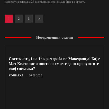
паркетот за рекордна 24-та сезона, но тоа нема да биде во дресот...
1
2
3
Неодамнешни статии
Светскиот „1 на 1“ крал доаѓа во Македонија! Кој е
Мат Киатипис и зошто не смеете да го пропуштите
овој спектакл?
КОШАРКА
06.08.2026