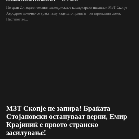
По цели 25 години чекање, македонскиот кошаркарски шампион МЗТ Скопје
Аеродром конечно се враќа таму каде што припаѓа – на европската сцена.
Настапот во...
МЗТ Скопје не запира! Браќата
Стојановски остануваат верни, Емир
Крајиниќ е првото странско
засилување!