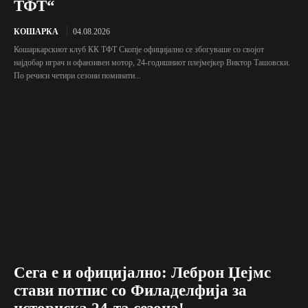
ТФТ“
КОШАРКА
04.08.2026
Кошаркарскиот клуб КК ТФТ Скопје официјално се збогуваше со својот
најдобар играч и офанзивен мотор, 24-годишниот плејмејкер Виктор Ташовски.
По речиси четири сезони поминати...
Сега е и официјално: Леброн Џејмс
стави потпис со Филаделфија за