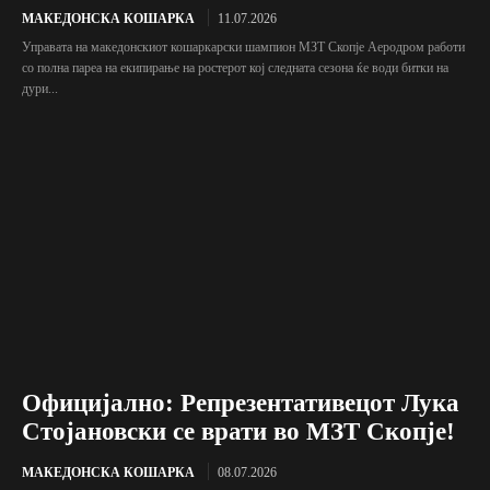
МАКЕДОНСКА КОШАРКА
11.07.2026
Управата на македонскиот кошаркарски шампион МЗТ Скопје Аеродром работи
со полна пареа на екипирање на ростерот кој следната сезона ќе води битки на
дури...
Официјално: Репрезентативецот Лука
Стојановски се врати во МЗТ Скопје!
МАКЕДОНСКА КОШАРКА
08.07.2026