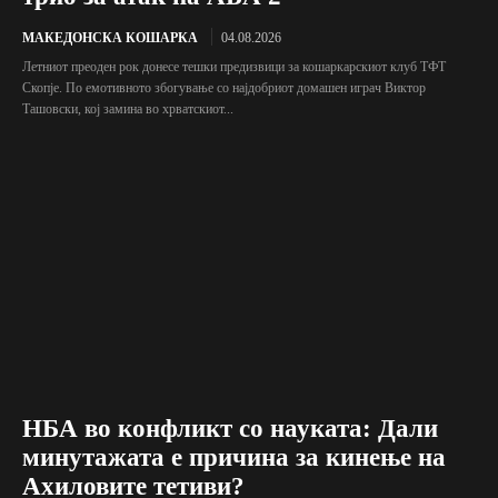
МАКЕДОНСКА КОШАРКА
04.08.2026
Летниот преоден рок донесе тешки предизвици за кошаркарскиот клуб ТФТ
Скопје. По емотивното збогување со најдобриот домашен играч Виктор
Ташовски, кој замина во хрватскиот...
НБА во конфликт со науката: Дали
минутажата е причина за кинење на
Ахиловите тетиви?