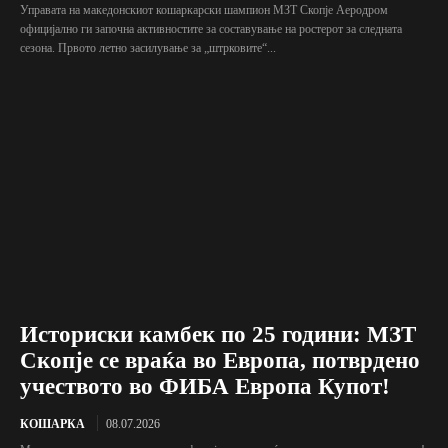
Управата на македонскиот кошаркарски шампион МЗТ Скопје Аеродром
официјално ги започна активностите за составување на ростерот за следната
сезона. Првото летно засилување за „штрковите“...
Историски камбек по 25 години: МЗТ
Скопје се враќа во Европа, потврдено
учеството во ФИБА Европа Купот!
КОШАРКА
08.07.2026