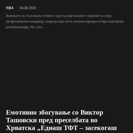
NBA
04.08.2026
Кинењето на Ахиловата тетива е еден од најголемите стравови за секој
професионален кошаркар, повреда која често менува кариери и бара макотрпна
рехабилитација. Но, што...
Емотивно збогување со Виктор
Ташовски пред преселбата во
Хрватска „Еднаш ТФТ – засекогаш