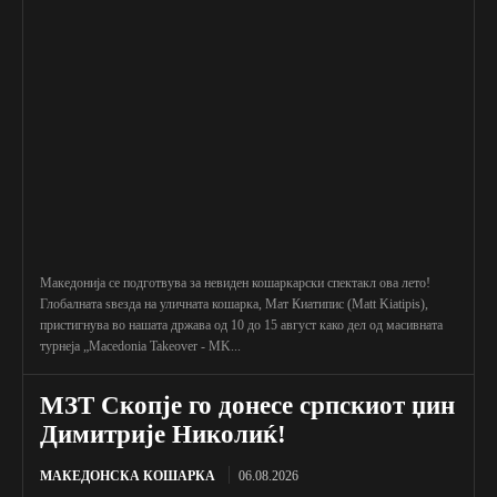
Македонија се подготвува за невиден кошаркарски спектакл ова лето!
Глобалната ѕвезда на уличната кошарка, Мат Киатипис (Matt Kiatipis),
пристигнува во нашата држава од 10 до 15 август како дел од масивната
турнеја „Macedonia Takeover - MK...
МЗТ Скопје го донесе српскиот џин
Димитрије Николиќ!
МАКЕДОНСКА КОШАРКА
06.08.2026