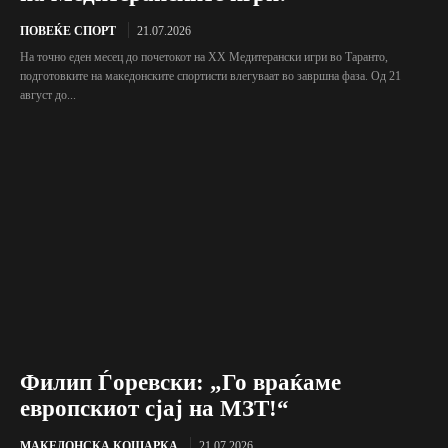
ПОВЕЌЕ СПОРТ
21.07.2026
На точно еден месец до почетокот на XX Медитерански игри во Таранто,
подготовките на македонските спортисти влегуваат во завршна фаза. Од 21
август до...
Филип Ѓоревски: „Го враќаме
европскиот сјај на МЗТ!“
МАКЕДОНСКА КОШАРКА
21.07.2026