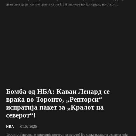
дека сака да ја помине целата своја НБА кариера во Колорадо, но откри...
Бомба од НБА: Каваи Ленард се
враќа во Торонто, „Репторси“
испратија пакет за „Кралот на
северот“!
NBA
01.07.2026
Торонто Репторс го направија потегот на летото! Во спектакуларна размена која