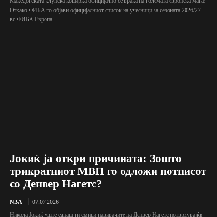
Македонската клупска кошарка официјално се враќа на големата европска мапа!
Откако ФИБА го објави официјалниот список на учесници за сезоната 2026/27
во ФИБА Европа...
Јокиќ ја откри причината: Зошто
трикратниот МВП го одложи потписот
со Денвер Нагетс?
NBA
07.07.2026
Никола Јокиќ уште еднаш ги смири навивачите на Денвер Нагетс потврдувајќи