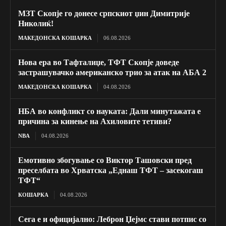
МЗТ Скопје го донесе српскиот џин Димитрије
Николиќ!
МАКЕДОНСКА КОШАРКА
06.08.2026
Нова ера во Тафталиџе, ТФТ Скопје доведе
застрашувачко американско трио за атак на АБА 2
МАКЕДОНСКА КОШАРКА
04.08.2026
НБА во конфликт со науката: Дали минутажата е
причина за кинење на Ахиловите тетиви?
NBA
04.08.2026
Емотивно збогување со Виктор Ташовски пред
преселбата во Хрватска „Еднаш ТФТ – засекогаш
ТФТ“
КОШАРКА
04.08.2026
Сега е и официјално: Леброн Џејмс стави потпис со