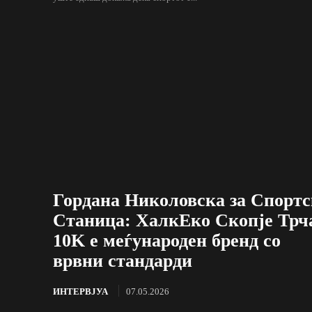
Гордана Николовска за Спортс
Станица: ХалкЕко Скопје Трч
10K е меѓународен бренд со
врвни стандарди
ИНТЕРВЈУА
07.05.2026