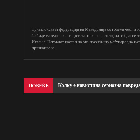
Триатлонската федерација на Македонија со голема чест и г
ќе биде македонскиот претставник на претстојните Дваесет
Италија. Неговиот настап на ова престижно меѓународно на
признание за...
Колку е навистина сериозна повред
ПОВЕЌЕ