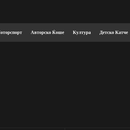
оторспорт
Авторско Ќоше
Култура
Детско Катче