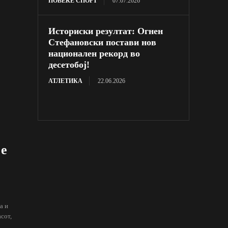
ПОВЕЌЕ СПОРТ
07.07.2026
Историски резултат: Огнен
Стефановски постави нов
национален рекорд во
десетобој!
АТЛЕТИКА
22.06.2026
je
а и
асот,