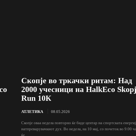
Скопје во тркачки ритам: Над
со
2000 учесници на HalkEco Skop
Run 10К
АТЛЕТИКА
08.05.2026
Скопје оваа недела повторно ќе биде центар на спортската енергиј
натпреварувачкиот дух. Во недела, на 10 мај, со почеток во 9.00 ч
ќе...