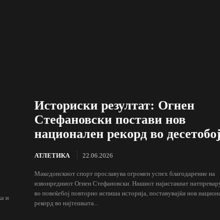
Историски резултат: Огнен
Стефановски постави нов
национален рекорд во десетобој
АТЛЕТИКА
22.06.2026
Македонскиот спорт прославува огромен успех благодарение на
извонредниот Огнен Стефановски. Нашиот најистакнат натпревар
во повеќебој повторно испиша историја, поставувајќи нов национ
а и
рекорд во најтешката...