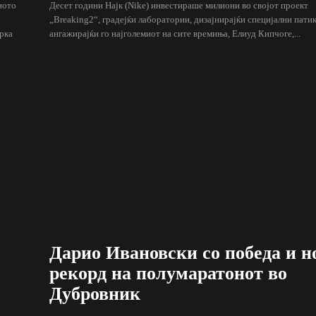
ното
Десет години Најк (Nike) инвестираше милиони во својот проект
„Breaking2“, градејќи лаборатории, дизајнирајќи специјални пати
рка
ангажирајќи го најголемиот на сите времиња, Елиуд Кипчоге,...
Дарио Ивановски со победа и н
рекорд на полумаратонот во
Дубровник