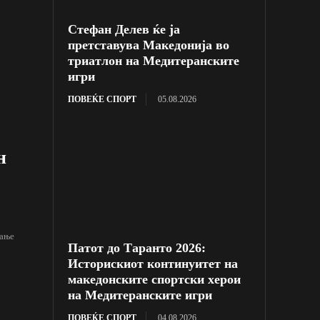
Стефан Делев ќе ја
претставува Македонија во
триатлон на Медитеранските
игри
ПОВЕЌЕ СПОРТ
05.08.2026
н
вање
Патот до Таранто 2026:
Историскиот континуитет на
македонските спортски херои
на Медитеранските игри
ПОВЕЌЕ СПОРТ
04.08.2026