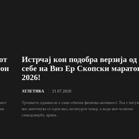
от
Истрчај кон подобра верзија од
тон
себе на Виз Ер Скопски марато
2026!
АТЛЕТИКА
21.07.2026
миот
Трчањето одамна не е само обична физичка активност. Тоа е пату
 на
кое започнува со еден мал, несигурен чекор, а води кон челична
самодоверба, врвна...