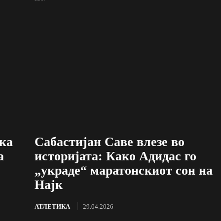
ка
Сабастијан Саве влезе во
а
историјата: Како Адидас го
„украде“ маратонскиот сон на
Најк
АТЛЕТИКА
29.04.2026