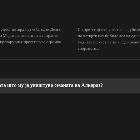
ордост потврди дека Стефан Делев
Со претстојното учество на јубил
ти Медитерански игри во Таранто,
по четврти пат ќе биде дел од едн
тпреварување претставува огромно
медитеранскиот регион. Од првиот 
спортисти...
ата што му ја уништува сезоната на Алкараз?