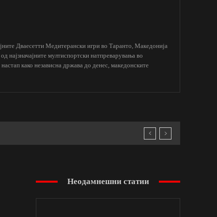
ејните Дваесетти Медитерански игри во Таранто, Македонија
о од најзначајните мултиспортски натпреварувања во
настап како независна држава до денес, македонските
Неодамнешни статии