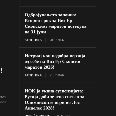
Одбројувањето започна:
Вториот рок за Виз Ер
Скопскиот маратон истекува
на 31 јули
АТЛЕТИКА
28.07.2026
Истрчај кон подобра верзија
од себе на Виз Ер Скопски
маратон 2026!
!
АТЛЕТИКА
21.07.2026
ИОК ја укина суспензијата:
Русија доби зелено светло за
увач
Олимписките игри во Лос
ален
Анџелес 2028!