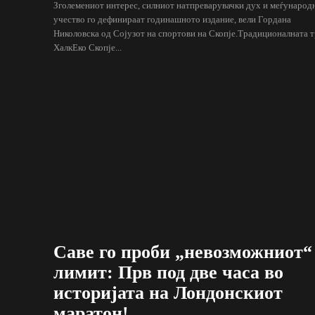
Зголемениот интерес, силниот натпреварувачки дух и меѓународ
учество го дефинираат годинашното издание, вели Гордана
Николовска од Сојузот на спортови на Скопје.Традиционалната т
ХалкЕко Скопје...
Саве го проби „невозможниот“
лимит: Прв под две часа во
историјата на Лондонскиот
маратон!