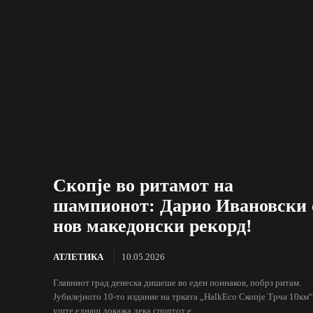
Скопје во ритамот на
шампионот: Дарио Ивановски 
нов македонски рекорд!
АТЛЕТИКА
10.05.2026
Главниот град денеска дишеше во еден поинаков, побрз ритам.
Јубилејното 10-то издание на трката „HalkEco Скопје Трча 10км“
уште еднаш докажа дека спортот е...