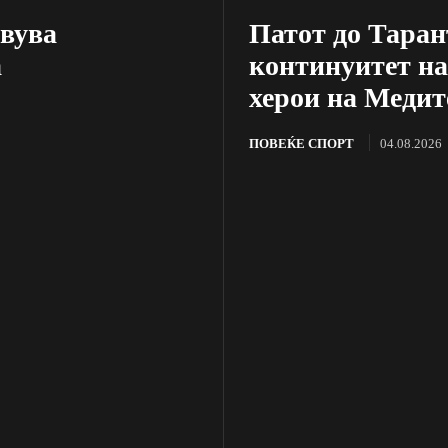
авува
Патот до Таран
а
континуитет на
херои на Медит
ПОВЕЌЕ СПОРТ
04.08.2026