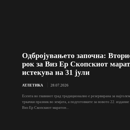
Одбројувањето започна: Втори
рок за Виз Ер Скопскиот мара
истекува на 31 јули
АТЛЕТИКА
28.07.2026
Есента во главниот град традиционално е резервирана за најголе
тркачки празник во земјата, а подготовките за новото 22. издание
Виз Ер Скопскиот маратон...