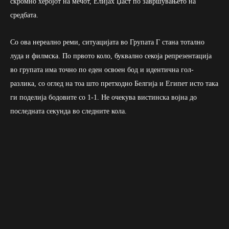
скромно херојот на мечот, Елијах Џаст по завршувањето на
средбата.
Со ова нереално реми, ситуацијата во Групата Г стана тотално
луда и филмска. По првото коло, буквално секоја репрезентација
во групата има точно по еден освоен бод и идентична гол-
разлика, со оглед на тоа што претходно Белгија и Египет исто така
ги поделија бодовите со 1-1. Не очекува вистинска војна до
последната секунда во следните кола.