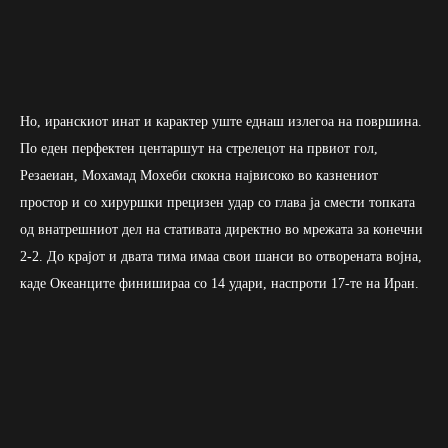
Но, иранскиот инат и карактер уште еднаш излегоа на површина.
По еден перфектен центаршут на стрелецот на првиот гол,
Резаеиан, Мохамад Мохеби скокна највисоко во казнениот
простор и со хируршки прецизен удар со глава ја смести топката
од внатрешниот дел на стативата директно во мрежата за конечни
2-2. До крајот и двата тима имаа свои шанси во отворената војна,
каде Океанците финишираа со 14 удари, наспроти 17-те на Иран.