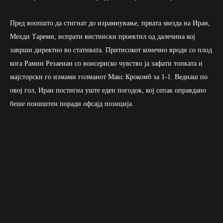
Пред воопшто да стигнат до израмнување, првата ѕвезда на Иран,
Мехди Тареми, испрати вистински проектил од далечина кој
заврши директно во стативата. Притисокот конечно вроди со плод
кога Рамин Резаеиан со вонсериско чувство ја зафати топката и
мајсторски го измами голманот Макс Крокомб за 1-1. Веднаш по
овој гол, Иран постигна уште еден погодок, кој сепак оправдано
беше поништен поради офсајд позиција.