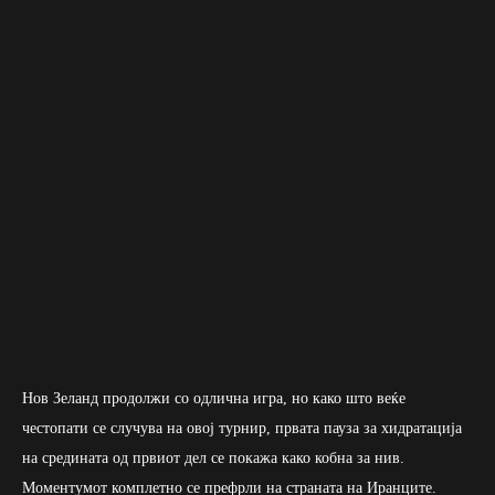
Нов Зеланд продолжи со одлична игра, но како што веќе
честопати се случува на овој турнир, првата пауза за хидратација
на средината од првиот дел се покажа како кобна за нив.
Моментумот комплетно се префрли на страната на Иранците.