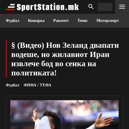
Фудбал
Кошарка
Ракомет
Тенис
Моторспорт
§ (Видео) Нов Зеланд двапати
водеше, но жилавиот Иран
извлече бод во сенка на
политиката!
Фудбал
ФИФА / УЕФА