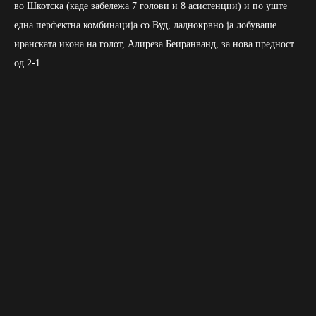
во Шкотска (каде забележа 7 голови и 8 асистенции) и по уште
една перфектна комбинација со Вуд, ладнокрвно ја лобуваше
иранската икона на голот, Алиреза Беиранванд, за нова предност
од 2-1.