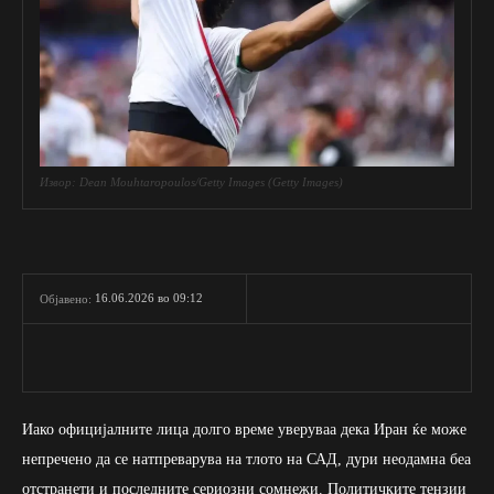
Извор: Dean Mouhtaropoulos/Getty Images (Getty Images)
16.06.2026 во 09:12
Објавено:
Иако официјалните лица долго време уверуваа дека Иран ќе може
непречено да се натпреварува на тлото на САД, дури неодамна беа
отстранети и последните сериозни сомнежи. Политичките тензии