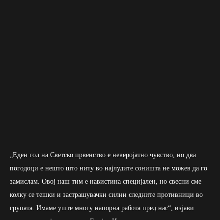
„Еден гол на Светско првенство е неверојатно чувство, но два
погодоци е нешто што ниту во најлудите соништа не можев да го
замислам. Овој наш тим е навистина специјален, но свесни сме
колку се тешки и застрашувачки силни следните противници во
групата. Имаме уште многу напорна работа пред нас“, изјави