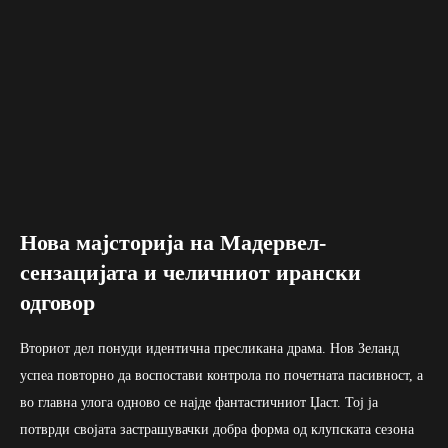
Нова мајсторија на Мадервел-
сензацијата и челичниот ирански
одговор
Вториот дел понуди идентична пресликана драма. Нов Зеланд
успеа повторно да воспостави контрола по почетната пасивност, а
во главна улога одново се најде фантастичниот Џаст. Тој ја
потврди својата застрашувачки добра форма од клупската сезона