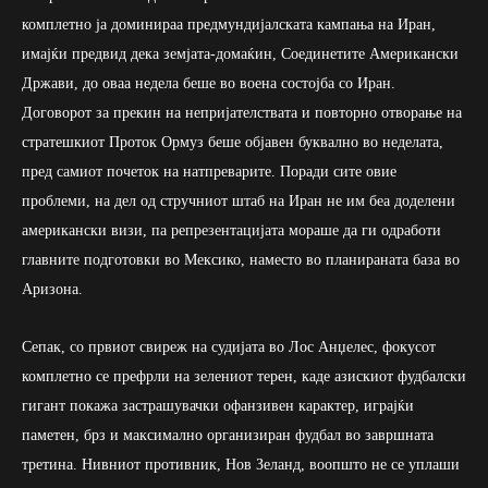
комплетно ја доминираа предмундијалската кампања на Иран,
имајќи предвид дека земјата-домаќин, Соединетите Американски
Држави, до оваа недела беше во воена состојба со Иран.
Договорот за прекин на непријателствата и повторно отворање на
стратешкиот Проток Ормуз беше објавен буквално во неделата,
пред самиот почеток на натпреварите. Поради сите овие
проблеми, на дел од стручниот штаб на Иран не им беа доделени
американски визи, па репрезентацијата мораше да ги одработи
главните подготовки во Мексико, наместо во планираната база во
Аризона.
Сепак, со првиот свиреж на судијата во Лос Анџелес, фокусот
комплетно се префрли на зелениот терен, каде азискиот фудбалски
гигант покажа застрашувачки офанзивен карактер, играјќи
паметен, брз и максимално организиран фудбал во завршната
третина. Нивниот противник, Нов Зеланд, воопшто не се уплаши