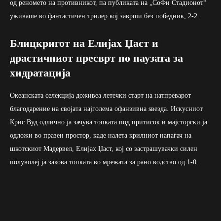
од реномето на противникот, па публиката на „СоФи Стадионот“
уживаше во фантастичен трилер кој заврши без победник, 2-2.
Блицкригот на Елијах Џаст и
драстичниот пресврт по паузата за
хидратација
Океанската селекција доживеа летечки старт на натпреварот
благодарение на својата најголема офанзивна ѕвезда. Искусниот
Крис Вуд одлично ја зачува топката под притисок и мајсторски ја
одложи во празен простор, каде налета крилниот напаѓач на
шкотскиот Мадервел, Елијах Џаст, кој со застрашувачки силен
полуволеј ја закова топката во мрежата за рано водство од 1-0.