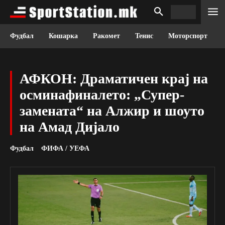
Фудбал
Кошарка
Ракомет
Тенис
Моторспорт
АФКОН: Драматичен крај на
осминафиналето: „Супер-
замената“ на Алжир и шоуто
на Амад Дијало
Фудбал
ФИФА / УЕФА