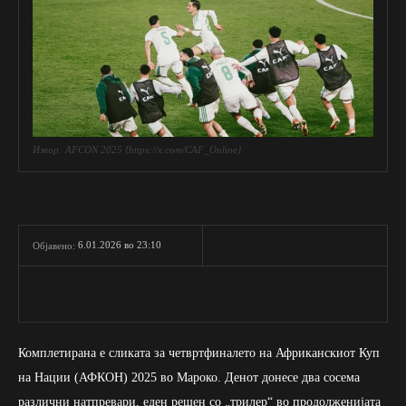
Извор: AFCON 2025 {https://x.com/CAF_Online}
6.01.2026 во 23:10
Објавено:
Комплетирана е сликата за четвртфиналето на Африканскиот Куп
на Нации (АФКОН) 2025 во Мароко. Денот донесе два сосема
различни натпревари, еден решен со „трилер“ во продолженијата