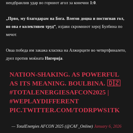
неодбранлив удар во горниот агол за конечни
1:0
.
„Прво, му благодарам на Бога. Влегов доцна и постигнав гол,
но ова е колективен труд
“
, изјави скромниот херој Булбина по
мечот.
Оваа победа им закажа класика на Алжирците во четвртфиналето,
дуел против моќната
Нигерија
.
NATION-SHAKING. AS POWERFUL
AS ITS MEANING. BOULBINA. 🇩🇿
#TOTALENERGIESAFCON2025
|
#WEPLAYDIFFERENT
PIC.TWITTER.COM/TODRPWS1TK
— TotalEnergies AFCON 2025 (@CAF_Online)
January 6, 2026