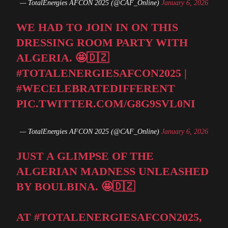
— TotalEnergies AFCON 2025 (@CAF_Online)
January 6, 2026
WE HAD TO JOIN IN ON THIS
DRESSING ROOM PARTY WITH
ALGERIA. 🤩🇩🇿
#TOTALENERGIESAFCON2025
|
#WECELEBRATEDIFFERENT
PIC.TWITTER.COM/G8G9SVL0NI
— TotalEnergies AFCON 2025 (@CAF_Online)
January 6, 2026
JUST A GLIMPSE OF THE
ALGERIAN MADNESS UNLEASHED
BY BOULBINA. 🤩🇩🇿
AT
#TOTALENERGIESAFCON2025
,