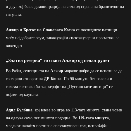
и друг кој беше демонстрација на сила од страна на бранителот на
титулата.
Алжир
и
Брегот на Слоновата Коска
се последните патници
меѓу најдобрите осум, закажувајќи спектакуларни пресметки за
викендот.
„Златна резерва“ го спаси Алжир од пенал-рулет
Во Рабат, селекцијата на
Алжир
мораше добро да се испоти за да
го скрши отпорот на
ДР Конго
. По 90 минути без голови и
голема тактичка битка, херојот на „Пустинските лисици“ се
појави од клупата.
Адил Булбина
, кој влезе во игра во 113-тата минута, стана човек
на одлука само пет минути подоцна. Во
119-тата минута
,
младиот напаѓач постигна спектакуларен гол, испраќајќи