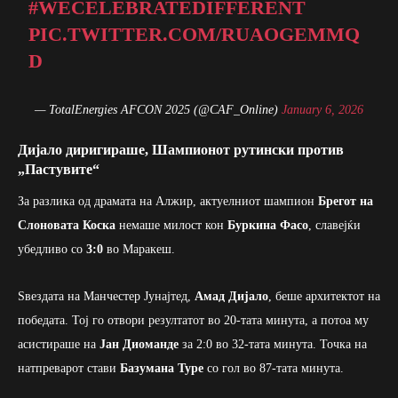
#WECELEBRATEDIFFERENT
PIC.TWITTER.COM/RUAOGEMMQ
D
— TotalEnergies AFCON 2025 (@CAF_Online)
January 6, 2026
Дијало диригираше, Шампионот рутински против
„Пастувите“
За разлика од драмата на Алжир, актуелниот шампион
Брегот на
Слоновата Коска
немаше милост кон
Буркина Фасо
, славејќи
убедливо со
3:0
во Маракеш.
Ѕвездата на Манчестер Јунајтед,
Амад Дијало
, беше архитектот на
победата. Тој го отвори резултатот во 20-тата минута, а потоа му
асистираше на
Јан Диоманде
за 2:0 во 32-тата минута. Точка на
натпреварот стави
Базумана Туре
со гол во 87-тата минута.