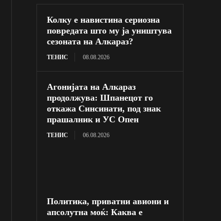
Колку е навистина сериозна
повредата што му ја уништува
сезоната на Алкараз?
ТЕНИС
08.08.2026
Агонијата на Алкараз
продолжува: Шпанецот го
откажа Синсинати, под знак
прашалник и УС Опен
ТЕНИС
06.08.2026
Политика, приватни авиони и
апсолутна моќ: Каква е