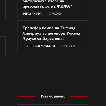
вистинската улога на
претседателот на ФИФА?
ФИФА / УЕФА
07.08.2026
Трансфер бомба на Енфилд:
Ливерпул го договори Роналд
Араухо од Барселона!
ЧАРШИСКИ МУАБЕТИ
07.08.2026
Тазе објавено