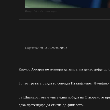
Извор: https://x.com/usopen
29.08.2025 во 20:25
Објавено:
Карлос Алкараз не планира да запре, па денес дојде до
Тој во третата рунда го совлада Италијанецот Лучијано Д
За Шпанецот ова е уште една победа на Отвореното прве
дека претендира да стигне до финалето.