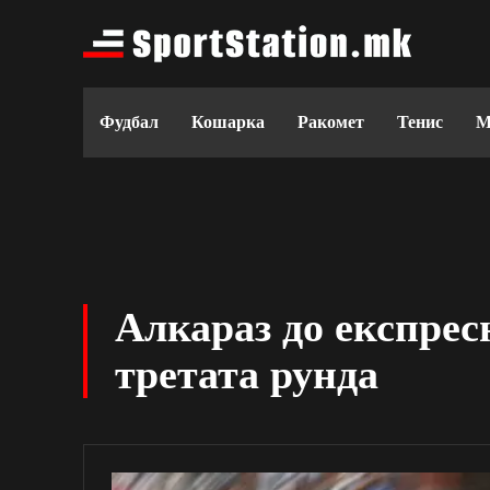
Фудбал
Кошарка
Ракомет
Тенис
М
Алкараз до експрес
третата рунда