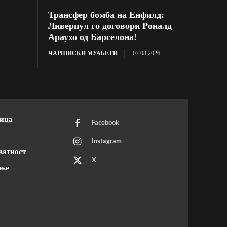
Трансфер бомба на Енфилд:
Ливерпул го договори Роналд
Араухо од Барселона!
ЧАРШИСКИ МУАБЕТИ
07.08.2026
ница
Facebook
Instagram
ватност
X
ење