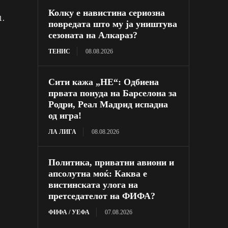
Колку е навистина сериозна
1.
повредата што му ја уништува
сезоната на Алкараз?
ТЕНИС
08.08.2026
Сити кажа „НЕ“: Одбиена
првата понуда на Барселона за
Родри, Реал Мадрид испадна
од игра!
ЛА ЛИГА
08.08.2026
Политика, приватни авиони и
апсолутна моќ: Каква е
вистинската улога на
претседателот на ФИФА?
ФИФА / УЕФА
07.08.2026