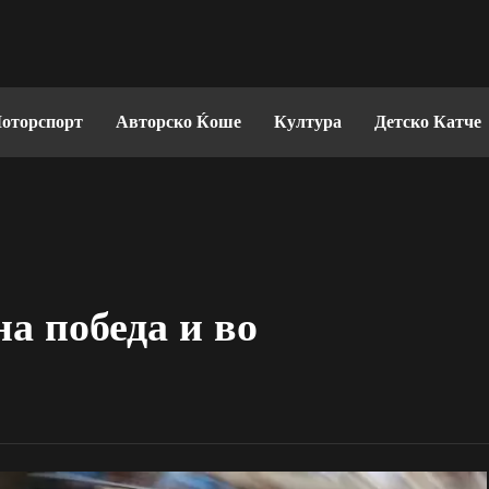
оторспорт
Авторско Ќоше
Култура
Детско Катче
на победа и во