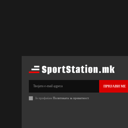
ПРИЈАВИ МЕ
Ја прифаќам
Политиката за приватност
.