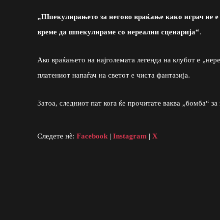
„Шпекулирањето за негово враќање како играч не е 
време да шпекулираме со нереални сценарија“
.
Ако враќањето на најголемата легенда на клубот е „нер
платениот напаѓач на светот е чиста фантазија.
Затоа, следниот пат кога ќе прочитате ваква „бомба“ за
Следете нè:
Facebook
|
Instagram
|
X