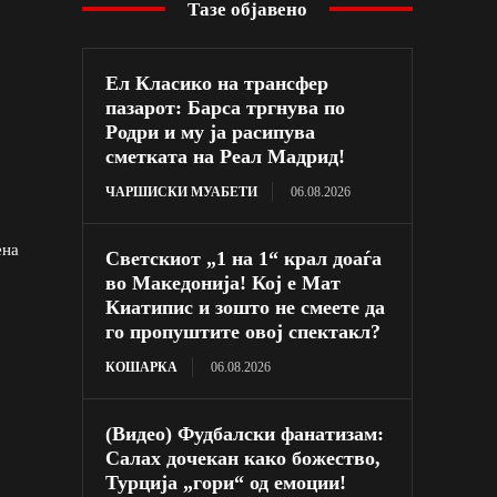
Тазе објавено
Ел Класико на трансфер
пазарот: Барса тргнува по
Родри и му ја расипува
сметката на Реал Мадрид!
ЧАРШИСКИ МУАБЕТИ
06.08.2026
ена
Светскиот „1 на 1“ крал доаѓа
во Македонија! Кој е Мат
Киатипис и зошто не смеете да
го пропуштите овој спектакл?
КОШАРКА
06.08.2026
(Видео) Фудбалски фанатизам:
Салах дочекан како божество,
Турција „гори“ од емоции!