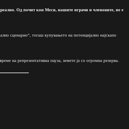
реално. Од почит кон Меси, нашите играчи и членовите, не е
еално сценарио“, тогаш купувањето на потенцијално најскапо
 време на репрезентативна пауза, земете ја со огромна резерва.