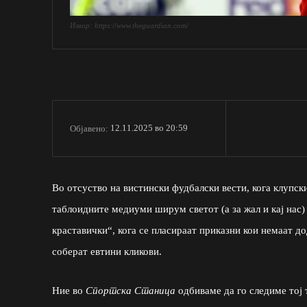
Извор: https://www.theguardian.com/
12.11.2025 во 20:59
Објавено:
Во отсуство на вистински фудбалски вести, кога клупск
таблоидните медиуми ширум светот (а за жал и кај нас) 
краставички“, кога се пласираат приказни кои немаат до
соберат евтини кликови.
Ние во
Спортска Станица
одбиваме да го следиме тој