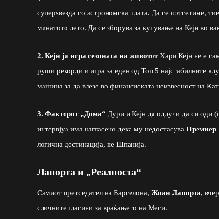
суперѕвезда со астрономска плата. Да се потсетиме, тие
минатото лето. Да се зборува за купување на Кејн во ва
2. Кејн ја игра сезоната на животот
Хари Кејн не е сам
руши рекорди и игра за еден од Топ 5 најстабилните к
машина за да влезе во финансиската неизвесност на Кат
3. Факторот „Дома“
Дури и Кејн да одлучи да си оди (ш
интервјуа има нагласено дека му недостасува
Премиер 
логична дестинација, не Шпанија.
Лапорта и „Реалноста“
Самиот претседател на Барселона,
Жоан Лапорта
, вче
сличните гласини за враќањето на Меси.