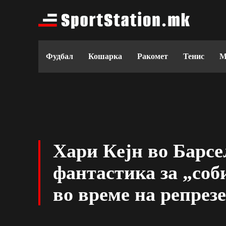
Фудбал
Кошарка
Ракомет
Тенис
М
Хари Кејн во Барс
фантастика за „со
во време на репрез