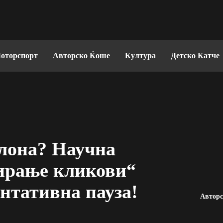
оторспорт
Авторско Ќоше
Култура
Детско Катче
елона? Научна
бирање кликови“
ентативна пауза!
Автор