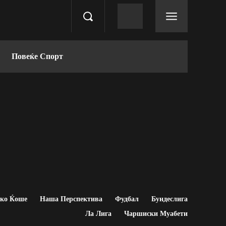
Повеќе Спорт
ско Ќоше
Наша Перспектива
Фудбал
Бундеслига
Ла Лига
Чаршиски Муабети