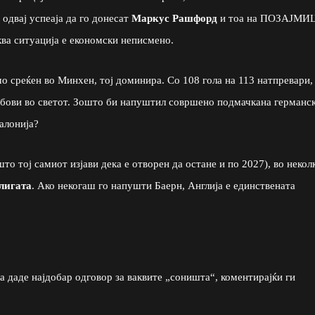
 одвај успеаја да го донесат
Маркус Рашфорд
и тоа на ПОЗАЈМИ
ква ситуација е економски неписмено.
о среќен во Минхен, тој доминира. Со 108 гола на 113 натпревари, 
лубови во светот. Зошто би напуштил совршено подмачкана германс
алонија?
то тој самиот изјави дека е отворен да остане и по 2027), во некол
лигата
. Ако некогаш го напушти Баерн, Англија е единствената
ра даде најдобар одговор за ваквите „соништа“, коментирајќи ги