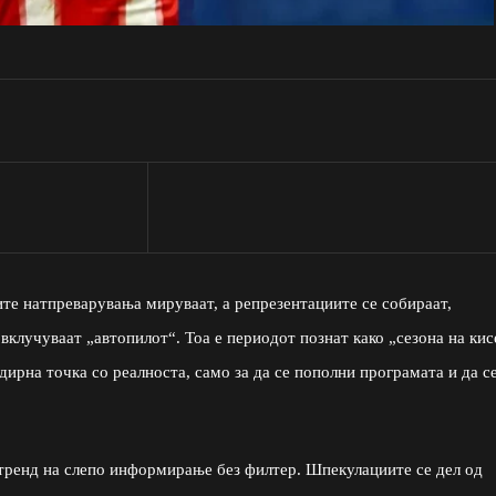
ите натпреварувања мируваат, а репрезентациите се собираат,
вклучуваат „автопилот“. Тоа е периодот познат како „сезона на кис
дирна точка со реалноста, само за да се пополни програмата и да с
 тренд на слепо информирање без филтер. Шпекулациите се дел од