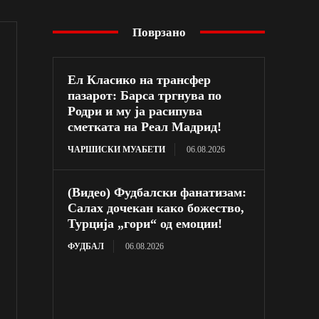
Поврзано
Ел Класико на трансфер
пазарот: Барса тргнува по
Родри и му ја расипува
сметката на Реал Мадрид!
ЧАРШИСКИ МУАБЕТИ
06.08.2026
(Видео) Фудбалски фанатизам:
Салах дочекан како божество,
Турција „гори“ од емоции!
ФУДБАЛ
06.08.2026