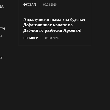
ФУДБАЛ
06.08.2026
ЦА
Андалузиски шамар за будење:
Дефанзивниот колапс во
тој
Даблин го разбесни Арсенал!
ка
ПРЕМИЕР
06.08.2026
ку