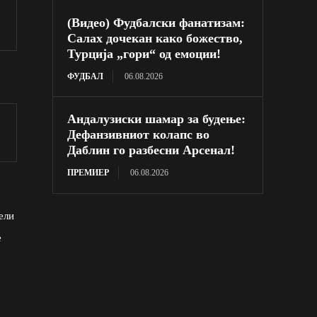
(Видео) Фудбалски фанатизам:
Салах дочекан како божество,
Турција „гори“ од емоции!
ФУДБАЛ
06.08.2026
Андалузиски шамар за будење:
Дефанзивниот колапс во
Даблин го разбесни Арсенал!
ПРЕМИЕР
06.08.2026
ели
е