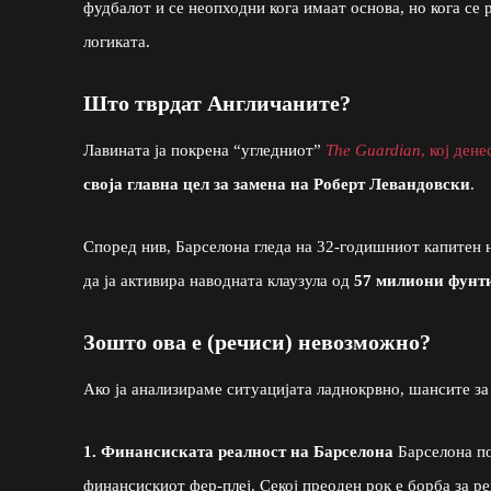
фудбалот и се неопходни кога имаат основа, но кога се 
логиката.
Што тврдат Англичаните?
Лавината ја покрена “угледниот”
The Guardian
, кој ден
своја главна цел за замена на Роберт Левандовски
.
Според нив, Барселона гледа на 32-годишниот капитен н
да ја активира наводната клаузула од
57 милиони фунт
Зошто ова е (речиси) невозможно?
Ако ја анализираме ситуацијата ладнокрвно, шансите за
1. Финансиската реалност на Барселона
Барселона по
финансискиот фер-плеј. Секој преоден рок е борба за ре