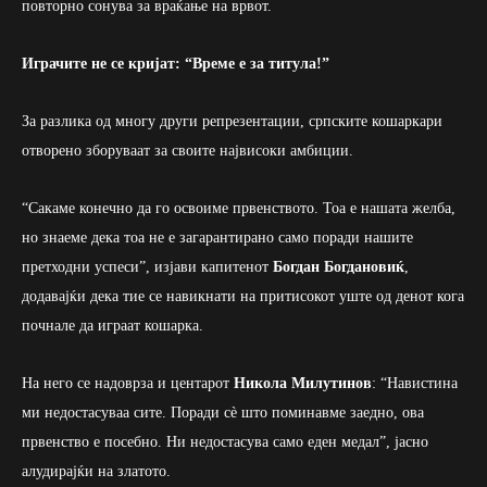
повторно сонува за враќање на врвот.
Играчите не се кријат: “Време е за титула!”
За разлика од многу други репрезентации, српските кошаркари
отворено зборуваат за своите највисоки амбиции.
“Сакаме конечно да го освоиме првенството. Тоа е нашата желба,
но знаеме дека тоа не е загарантирано само поради нашите
претходни успеси”, изјави капитенот
Богдан Богдановиќ
,
додавајќи дека тие се навикнати на притисокот уште од денот кога
почнале да играат кошарка.
На него се надоврза и центарот
Никола Милутинов
: “Навистина
ми недостасуваа сите. Поради сè што поминавме заедно, ова
првенство е посебно. Ни недостасува само еден медал”, јасно
алудирајќи на златото.