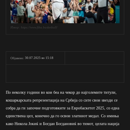
Извор: https://www.fiba.basketball/
30.07.2025 во 15:18
Објавено:
По неколку години во кои беа на чекор до најголемите титули,
кошаркарската репрезентација на Србија со сите свои ѕвезди се
собра да ги започне подготовките за Евробаскетот 2025, со една
единствена цел, конечно да го освои златниот медал. Со имиња
како Никола Јокиќ и Богдан Богдановиќ во тимот, целата нација