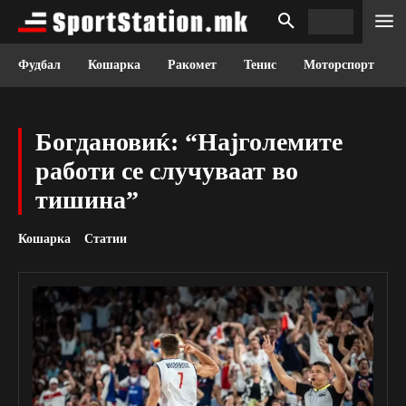
Фудбал
Кошарка
Ракомет
Тенис
Моторспорт
Богдановиќ: “Најголемите
работи се случуваат во
тишина”
Кошарка
Статии