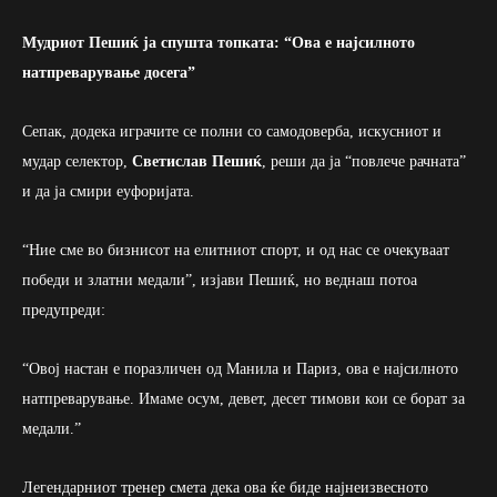
Мудриот Пешиќ ја спушта топката: “Ова е најсилното
натпреварување досега”
Сепак, додека играчите се полни со самодоверба, искусниот и
мудар селектор,
Светислав Пешиќ
, реши да ја “повлече рачната”
и да ја смири еуфоријата.
“Ние сме во бизнисот на елитниот спорт, и од нас се очекуваат
победи и златни медали”, изјави Пешиќ, но веднаш потоа
предупреди:
“Овој настан е поразличен од Манила и Париз, ова е најсилното
натпреварување. Имаме осум, девет, десет тимови кои се борат за
медали.”
Легендарниот тренер смета дека ова ќе биде најнеизвесното