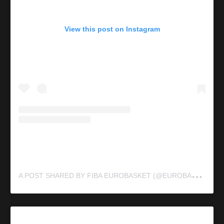
View this post on Instagram
A
POST SHARED BY FIBA EUROBASKET (@EUROBASKET)