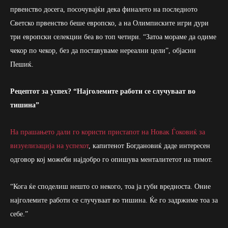
првенство досега, посочувајќи дека финалето на последното
Светско првенство беше европско, а на Олимписките игри дури
три европски селекции беа во топ четири. “Затоа мораме да одиме
чекор по чекор, без да поставуваме нереални цели”, објасни
Пешиќ.
Рецептот за успех? “Најголемите работи се случуваат во
тишина”
На прашањето дали го користи пристапот на Новак Ѓоковиќ за
визуелизација на успехот
, капитенот Богдановиќ даде интересен
одговор кој можеби најдобро го опишува менталитетот на тимот.
“Кога ќе споделиш нешто со некого, тоа ја губи вредноста. Оние
најголемите работи се случуваат во тишина. Ќе го задржиме тоа за
себе.”