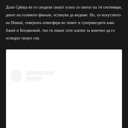
Дали Србија ќе го сподели својот успех со светот на 14 септември,
денот на големото финале, останува да видиме. Но, со искуството
на Пешиќ, семејната атмосфера во тимот и суперѕвездите како
Јокиќ и Богдановиќ, тие ги имаат сите алатки за конечно да го
остварат својот сон.