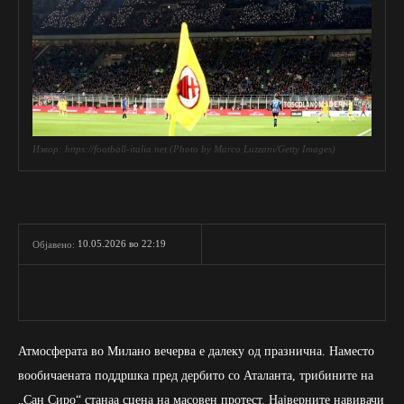
Извор: https://football-italia.net (Photo by Marco Luzzani/Getty Images)
10.05.2026 во 22:19
Објавено:
Атмосферата во Милано вечерва е далеку од празнична. Наместо
вообичаената поддршка пред дербито со Аталанта, трибините на
„Сан Сиро“ станаа сцена на масовен протест. Најверните навивачи