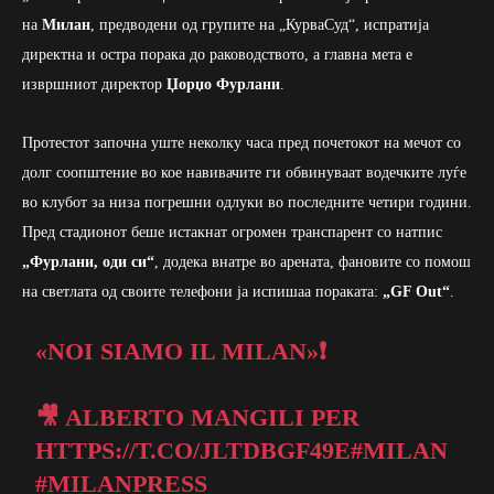
на
Милан
, предводени од групите на „КурваСуд“, испратија
директна и остра порака до раководството, а главна мета е
извршниот директор
Џорџо Фурлани
.
Протестот започна уште неколку часа пред почетокот на мечот со
долг соопштение во кое навивачите ги обвинуваат водечките луѓе
во клубот за низа погрешни одлуки во последните четири години.
Пред стадионот беше истакнат огромен транспарент со натпис
„Фурлани, оди си“
, додека внатре во арената, фановите со помош
на светлата од своите телефони ја испишаа пораката:
„GF Out“
.
«NOI SIAMO IL MILAN»❗
🎥 ALBERTO MANGILI PER
HTTPS://T.CO/JLTDBGF49E
#MILAN
#MILANPRESS