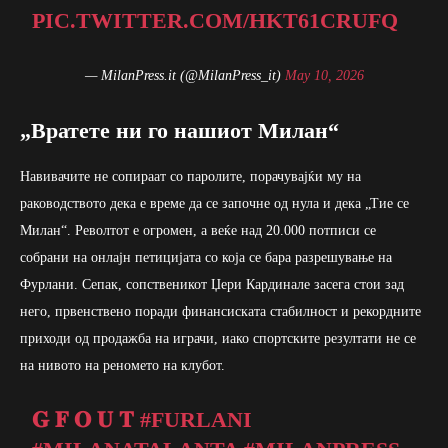
PIC.TWITTER.COM/HKT61CRUFQ
— MilanPress.it (@MilanPress_it)
May 10, 2026
„Вратете ни го нашиот Милан“
Навивачите не сопираат со паролите, порачувајќи му на
раководството дека е време да се започне од нула и дека „Тие се
Милан“. Револтот е огромен, а веќе над 20.000 потписи се
собрани на онлајн петицијата со која се бара разрешување на
Фурлани. Сепак, сопственикот Џери Кардинале засега стои зад
него, првенствено поради финансиската стабилност и рекордните
приходи од продажба на играчи, иако спортските резултати не се
на нивото на реномето на клубот.
𝐆 𝐅 𝐎 𝐔 𝐓
#FURLANI