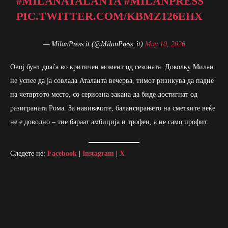
#MILANATALANTA
#MILANPRESS
PIC.TWITTER.COM/KBMZ126EHX
— MilanPress.it (@MilanPress_it)
May 10, 2026
Овој бунт доаѓа во критичен момент од сезоната. Доколку Милан
не успее да ја совлада Аталанта вечерва, тимот ризикува да падне
на четвртото место, со сериозна закана да биде достигнат од
разиграната Рома. За навивачите, балансирањето на сметките веќе
не е доволно – тие бараат амбиција и трофеи, а не само профит.
Следете нè:
Facebook
|
Instagram
|
X