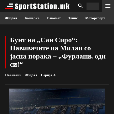
Фудбал
Кошарка
Ракомет
Тенис
Моторспорт
Бунт на „Сан Сиро“:
Навивачите на Милан со
јасна порака – „Фурлани, оди
си!“
Навивачи
Фудбал
Серија А