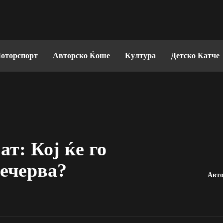
оторспорт
Авторско Ќоше
Култура
Детско Катче
т: Кој ќе го
вечерва?
Авто