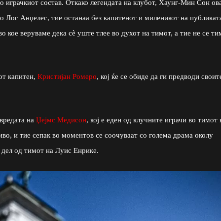
во играчкиот состав. Откако легендата на клубот, Хаунг-Мин Сон ов
во Лос Анџелес, тие останаа без капитенот и миленикот на публикат
о кое веруваме дека сè уште тлее во духот на тимот, а тие не се ти
от капитен,
Кристијан Ромеро
, кој ќе се обиде да ги предводи своит
.
овредата на
Џејмс Медисон
, кој е еден од клучните играчи во тимот 
во, и тие сепак во моментов се соочуваат со голема драма околу
а дел од тимот на Луис Енрике.