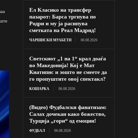
Ел Класико на трансфер
наа
пазарот: Барса тргнува по
уште
Родри и му ја расипува
сметката на Реал Мадрид!
ЧАРШИСКИ МУАБЕТИ
06.08.2026
Светскиот „1 на 1“ крал доаѓа
во Македонија! Кој е Мат
Киатипис и зошто не смеете да
го пропуштите овој спектакл?
КОШАРКА
06.08.2026
(Видео) Фудбалски фанатизам:
Салах дочекан како божество,
Турција „гори“ од емоции!
ФУДБАЛ
06.08.2026