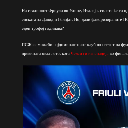
На стадионот Фриули во Удине, Италија, силите ќе ги о
епската за Давид и Голијат. Но, дали фаворизираните 
еден трофеј годинава?
ПСЖ се можеби најдоминантниот клуб во светот на фуд
прекината оваа лето, кога
Челси ги изненадија
во финале