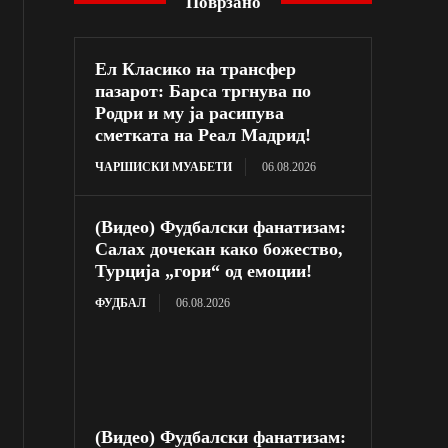
Поврзано
Ел Класико на трансфер
пазарот: Барса тргнува по
Родри и му ја расипува
сметката на Реал Мадрид!
ЧАРШИСКИ МУАБЕТИ
06.08.2026
(Видео) Фудбалски фанатизам:
Салах дочекан како божество,
Турција „гори“ од емоции!
ФУДБАЛ
06.08.2026
(Видео) Фудбалски фанатизам: