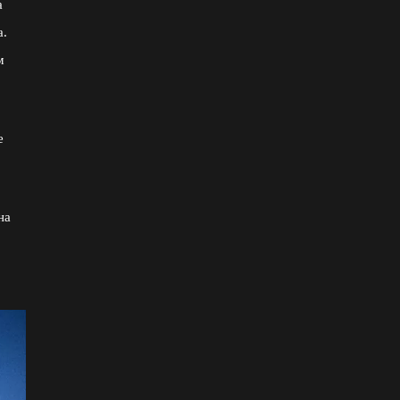
а
а.
м
е
на