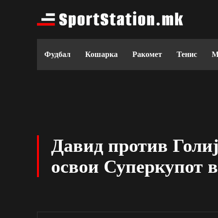
Фудбал
Кошарка
Ракомет
Тенис
М
Давид против Голија
освои Суперкупот 