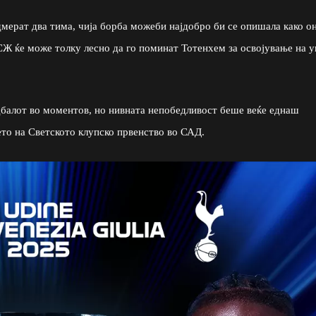
дмерат два тима, чија борба можеби најдобро би се опишала како о
ПСЖ ќе може толку лесно да го поминат Тотенхем за освојување на 
балот во моментов, но нивната непобедливост беше веќе еднаш
то на Светското клупско првенство во САД.