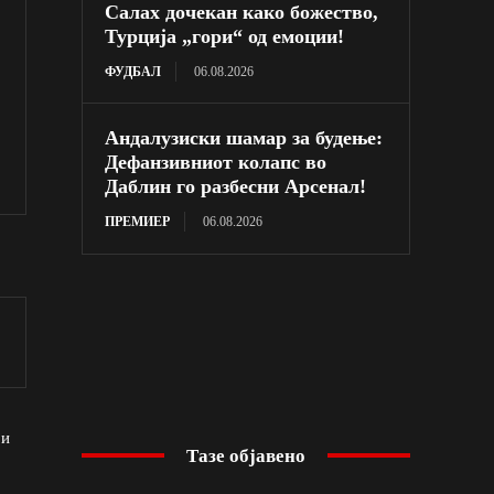
Салах дочекан како божество,
Турција „гори“ од емоции!
ФУДБАЛ
06.08.2026
Андалузиски шамар за будење:
Дефанзивниот колапс во
Даблин го разбесни Арсенал!
ПРЕМИЕР
06.08.2026
 и
Тазе објавено