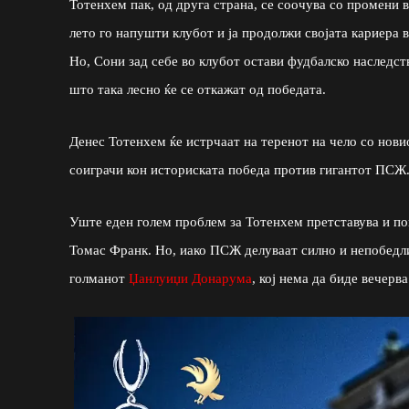
Тотенхем пак, од друга страна, се соочува со промени 
лето го напушти клубот и ја продолжи својата кариера 
Но, Сони зад себе во клубот остави фудбалско наследств
што така лесно ќе се откажат од победата.
Денес Тотенхем ќе истрчаат на теренот на чело со нови
соиграчи кон историската победа против гигантот ПСЖ
Уште еден голем проблем за Тотенхем претставува и п
Томас Франк. Но, иако ПСЖ делуваат силно и непобедли
голманот
Џанлуиџи Донарума
, кој нема да биде вечерв