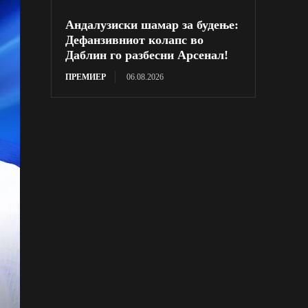
Андалузиски шамар за будење:
Дефанзивниот колапс во
Даблин го разбесни Арсенал!
ПРЕМИЕР
06.08.2026