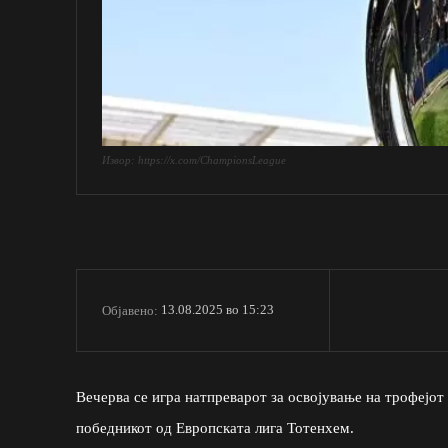
Извор: https://x.com/ChampionsLeague
13.08.2025 во 15:23
Објавено:
Вечерва се игра натпреварот за освојување на трофејо
победникот од Европската лига Тотенхем.