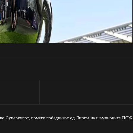
т во Суперкупот, помеѓу победникот од Лигата на шампионите ПСЖ