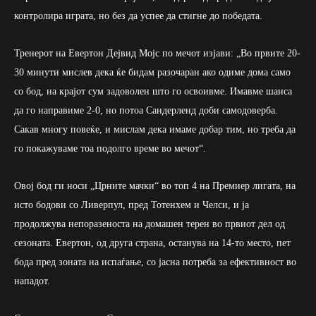
контролира играта, но без да успее да стигне до победата.
Тренерот на Евертон Дејвид Моjс по мечот изјави: „Во првите 20-
30 минути мислев дека ќе бидам разочаран ако одиме дома само
со бод, на крајот сум задоволен што го освоивме. Имавме шанса
да го направиме 2-0, но потоа Сандерленд доби самодоверба.
Сакав многу повеќе, и мислам дека имаме добар тим, но треба да
го покажуваме тоа подолго време во мечот“.
Овој бод ги носи „Црните мачки“ во топ 4 на Премиер лигата, на
исто бодови со Ливерпул, пред Тотенхем и Челси, и ја
продолжува непоразеноста на домашен терен во првиот дел од
сезоната. Евертон, од друга страна, останува на 14-то место, пет
бода пред зоната на испаѓање, со јасна потреба за ефективност во
нападот.