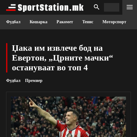
Фудбал
Кошарка
Ракомет
Тенис
Моторспорт
Џака им извлече бод на
Евертон, „Црните мачки“
остануваат во топ 4
Фудбал
Премиер