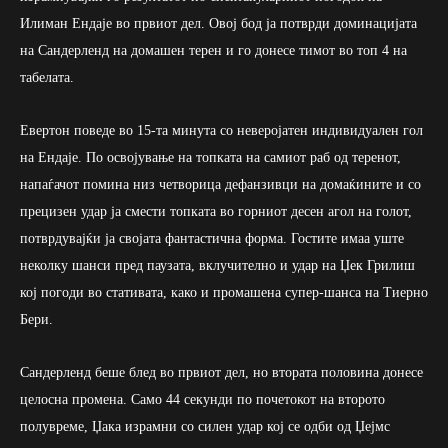
Илиман Ендаје во првиот дел. Овој бод ја потврди доминацијата
на Сандерленд на домашен терен и го донесе тимот во топ 4 на
табелата.
Евертон поведе во 15-та минута со неверојатен индивидуален гол
на Ендаје. По освојување на топката на самиот раб од теренот,
напаѓачот помина низ четворица дефанзивци на домаќините и со
прецизен удар ја смести топката во горниот десен агол на голот,
потврдувајќи ја својата фантастична форма. Гостите имаа уште
неколку шанси пред паузата, вклучително и удар на Џек Грилиш
кој погоди во стативата, како и промашена супер-шанса на Тиерно
Бери.
Сандерленд беше блед во првиот дел, но втората половина донесе
целосна промена. Само 44 секунди по почетокот на второто
полувреме, Џака израмни со силен удар кој се одби од Џејмс