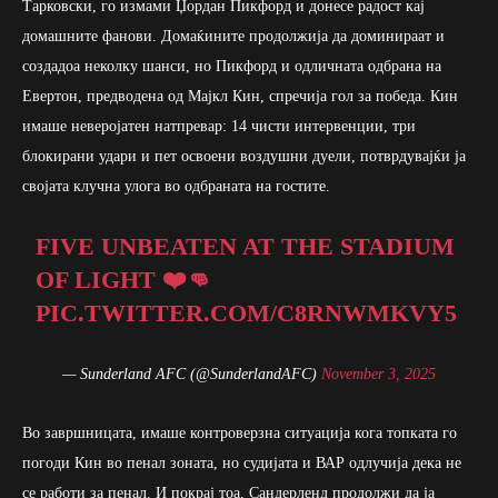
Тарковски, го измами Џордан Пикфорд и донесе радост кај
домашните фанови. Домаќините продолжија да доминираат и
создадоа неколку шанси, но Пикфорд и одличната одбрана на
Евертон, предводена од Мајкл Кин, спречија гол за победа. Кин
имаше неверојатен натпревар: 14 чисти интервенции, три
блокирани удари и пет освоени воздушни дуели, потврдувајќи ја
својата клучна улога во одбраната на гостите.
FIVE UNBEATEN AT THE STADIUM
OF LIGHT ❤️👊
PIC.TWITTER.COM/C8RNWMKVY5
— Sunderland AFC (@SunderlandAFC)
November 3, 2025
Во завршницата, имаше контроверзна ситуација кога топката го
погоди Кин во пенал зоната, но судијата и ВАР одлучија дека не
се работи за пенал. И покрај тоа, Сандерленд продолжи да ја