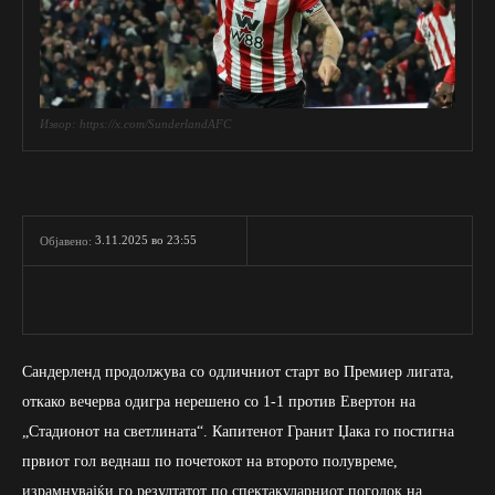
Извор: https://x.com/SunderlandAFC
3.11.2025 во 23:55
Објавено:
Сандерленд продолжува со одличниот старт во Премиер лигата,
откако вечерва одигра нерешено со 1-1 против Евертон на
„Стадионот на светлината“. Капитенот Гранит Џака го постигна
првиот гол веднаш по почетокот на второто полувреме,
израмнувајќи го резултатот по спектакуларниот погодок на