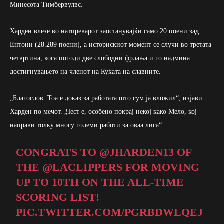
Минесота Тимбервулвс.
Харден влезе во натпреварот заостанувајќи само 20 поени зад
Ентони (28.289 поени), а историскиот момент се случи во третата
четвртина, кога погоди две слободни фрлања и го надмина
достигнувањето на членот на Куќата на славните.
„Благослов. Тоа е доказ за работата што сум ја вложил“, изјави
Харден по мечот. „Чест е, особено покрај некој како Мело, кој
направи толку многу големи работи за оваа лига“.
CONGRATS TO
@JHARDEN13
OF
THE
@LACLIPPERS
FOR MOVING
UP TO 10TH ON THE ALL-TIME
SCORING LIST!
PIC.TWITTER.COM/PGRBDWLQEJ