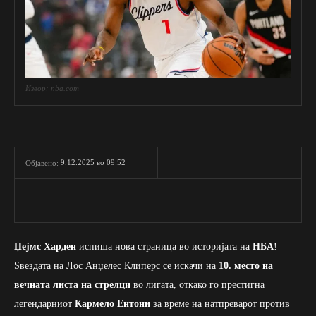
Извор: nba.com
9.12.2025 во 09:52
Објавено:
Џејмс Харден
испиша нова страница во историјата на
НБА
!
Ѕвездата на Лос Анџелес Клиперс се искачи на
10. место на
вечната листа на стрелци
во лигата, откако го престигна
легендарниот
Кармело Ентони
за време на натпреварот против