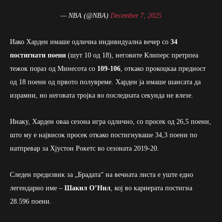
— NBA (@NBA)
December 7, 2025
Иако Харден имаше одлична индивидуална вечер со
34
постигнати поени
(шут 10 од 18), неговите Клиперс претрпеа
тежок пораз од Минесота со
109-106
, откако прокоцкаа предност
од 18 поени од првото полувреме. Харден ја имаше шансата да
израмни, но неговата тројка во последната секунда не влезе.
Инаку, Харден оваа сезона игра одлично, со просек од 26,5 поени,
што му е највисок просек откако постигнуваше 34,3 поени по
натпревар за Хјустон Рокетс во сезоната 2019-20.
Следен предизвик за „Брадата“ на вечната листа е уште едно
легендарно име –
Шакил О’Нил
, кој во кариерата постигна
28.596 поени.