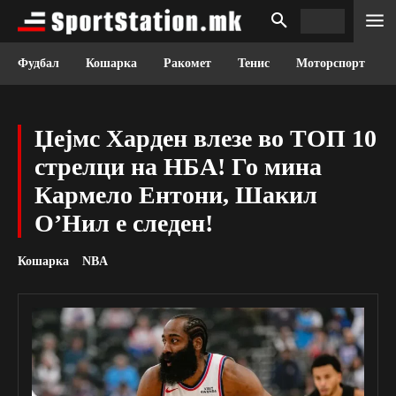
Фудбал
Кошарка
Ракомет
Тенис
Моторспорт
Џејмс Харден влезе во ТОП 10
стрелци на НБА! Го мина
Кармело Ентони, Шакил
О’Нил е следен!
Кошарка
NBA