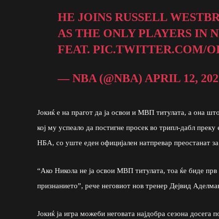
HE JOINS RUSSELL WESTB
AS THE ONLY PLAYERS IN 
FEAT.
PIC.TWITTER.COM/O
— NBA (@NBA)
APRIL 12, 202
Јокиќ е на прагот да ја освои и МВП титулата, а она што
кој му успеало да постигне просек во трипл-дабл преку 
НБА, со уште еден официјален натпревар преостанат за
“Ако Никола не ја освои МВП титулата, тоа ќе биде прв 
признанието”, рече неговиот нов тренер Дејвид Аделма
Јокиќ ја игра можеби неговата најдобра сезона досега 