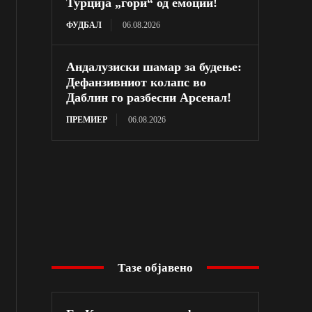
Турција „гори“ од емоции!
ФУДБАЛ
06.08.2026
Андалузиски шамар за будење:
Дефанзивниот колапс во
Даблин го разбесни Арсенал!
ПРЕМИЕР
06.08.2026
Тазе објавено