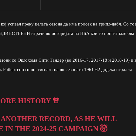
кој успеал преку целата сезона да има просек на трипл-дабл. Со то
о ЕДИНСТВЕНИ играчи во историјата на НБА кои го постигнале ова
езони со Оклохома Сити Тандер (во 2016-17, 2017-18 и 2018-19) и 
к Робертсон го постигнал тоа во сезоната 1961-62 додека играл за
ORE HISTORY 🚨
 ANOTHER RECORD, AS HE WILL
IN THE 2024-25 CAMPAIGN 🤯