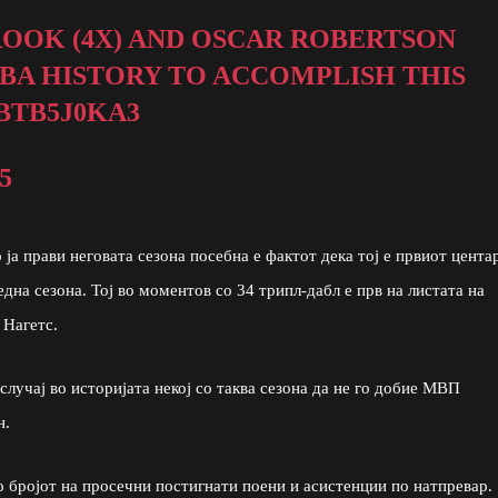
ROOK (4X) AND OSCAR ROBERTSON
NBA HISTORY TO ACCOMPLISH THIS
BTB5J0KA3
5
 ја прави неговата сезона посебна е фактот дека тој е првиот цента
една сезона. Тој во моментов со 34 трипл-дабл е прв на листата на
 Нагетс.
случај во историјата некој со таква сезона да не го добие МВП
н.
по бројот на просечни постигнати поени и асистенции по натпревар.