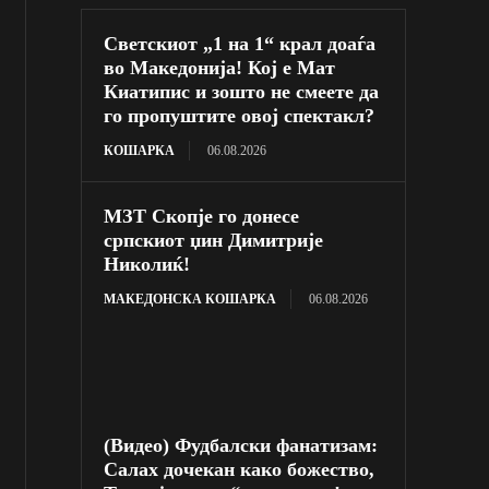
Светскиот „1 на 1“ крал доаѓа
во Македонија! Кој е Мат
Киатипис и зошто не смеете да
го пропуштите овој спектакл?
КОШАРКА
06.08.2026
МЗТ Скопје го донесе
српскиот џин Димитрије
Николиќ!
МАКЕДОНСКА КОШАРКА
06.08.2026
(Видео) Фудбалски фанатизам:
Салах дочекан како божество,