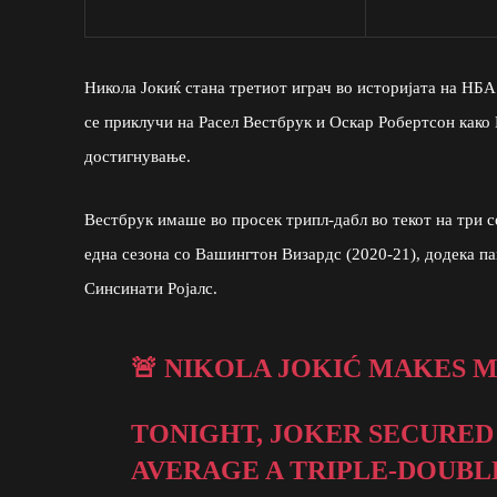
Никола Јокиќ стана третиот играч во историјата на НБА 
се приклучи на Расел Вестбрук и Оскар Робертсон как
достигнување.
Вестбрук имаше во просек трипл-дабл во текот на три с
една сезона со Вашингтон Визардс (2020-21), додека па
Синсинати Ројалс.
🚨 NIKOLA JOKIĆ MAKES M
TONIGHT, JOKER SECURED
AVERAGE A TRIPLE-DOUBLE 