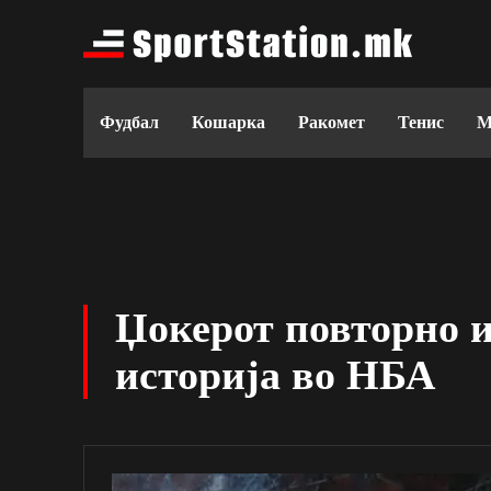
Фудбал
Кошарка
Ракомет
Тенис
М
Џокерот повторно 
историја во НБА