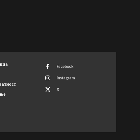
ница
Facebook
Instagram
ватност
X
ење