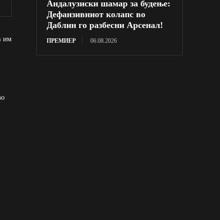
Андалузиски шамар за будење:
Дефанзивниот колапс во
Даблин го разбесни Арсенал!
а им
ПРЕМИЕР
06.08.2026
во