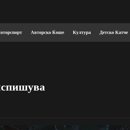
оторспорт
Авторско Ќоше
Култура
Детско Катче
испишува