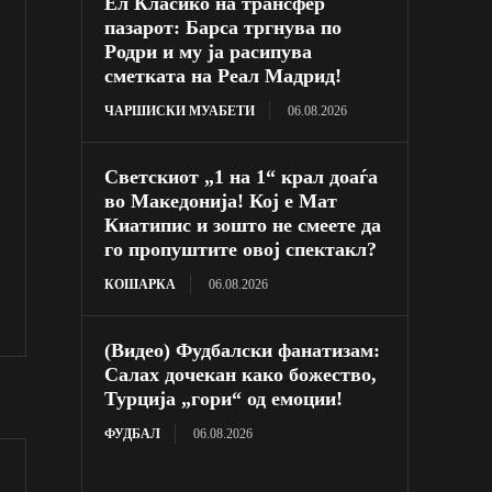
Ел Класико на трансфер
пазарот: Барса тргнува по
Родри и му ја расипува
сметката на Реал Мадрид!
ЧАРШИСКИ МУАБЕТИ
06.08.2026
Светскиот „1 на 1“ крал доаѓа
во Македонија! Кој е Мат
Киатипис и зошто не смеете да
го пропуштите овој спектакл?
КОШАРКА
06.08.2026
(Видео) Фудбалски фанатизам:
Салах дочекан како божество,
Турција „гори“ од емоции!
ФУДБАЛ
06.08.2026