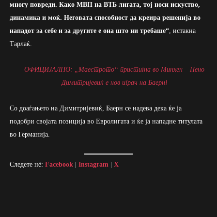
многу повреди. Како МВП на ВТБ лигата, тој носи искуство,
динамика и моќ. Неговата способност да креира решенија во
нападот за себе и за другите е она што ни требаше
“
, истакна
Тарлаќ.
ОФИЦИЈАЛНО: „Маестрото“ пристигна во Минхен – Нено
Димитријевиќ е нов играч на Баерн!
Со доаѓањето на Димитријевиќ, Баерн се надева дека ќе ја
подобри својата позиција во Евролигата и ќе ја нападне титулата
во Германија.
Следете нè:
Facebook
|
Instagram
|
X