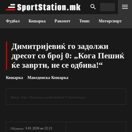
Фудбал
Кошарка
Ракомет
Тенис
Моторспорт
Димитријевиќ го задолжи
дресот со број 0: „Кога Пешиќ
ќе заврти, не се одбива!“
Кошарка
Македонска Кошарка
Извор: https://fcbayern.com/basketball/ © EuroLeague
5.01.2026 во 22:21
Објавено: