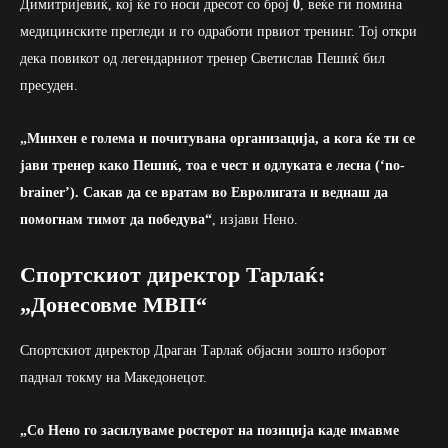
Димитријевиќ, кој ќе го носи дресот со број
0
, веќе ги помина
медицинските прегледи и го одработи првиот тренинг. Тој откри
дека повикот од легендарниот тренер Светислав Пешиќ бил
пресуден.
„Минхен е голема и почитувана организација, а кога ќе ти се
јави тренер како Пешиќ, тоа е чест и одлуката е лесна (‘no-
brainer’). Сакав да се вратам во Евролигата и веднаш да
помогнам тимот да победува
“
, изјави Нено.
Спортскиот директор Тарлаќ:
„Донесовме МВП“
Спортскиот директор Драган Тарлаќ објасни зошто изборот
паднал токму на Македонецот.
„Со Нено го засилуваме ростерот на позиција каде имавме