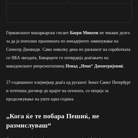
Германскиот кошаркарски гигант
Баерн Минхен
не чекаше долго
за да ја пополни празнината по ненадејното заминување на
Спенсер Динвиди. Само неколку дена по раскинот на соработката
со НБА ѕвездата, Баварците го потврдија доаѓањето на
македонскиот репрезентативец
Ненад „Нено“ Димитријевиќ
.
27-годишниот плејмејкер доаѓа од рускиот Зенит Санкт Петербург
и потпиша договор до крајот на сезоната, со опција за
продолжување на уште една година.
„Кога ќе те побара Пешиќ, не
размислуваш“