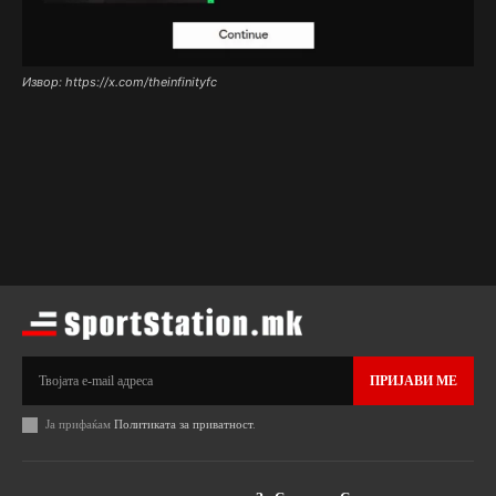
Извор: https://x.com/theinfinityfc
ПРИЈАВИ МЕ
Ја прифаќам
Политиката за приватност
.