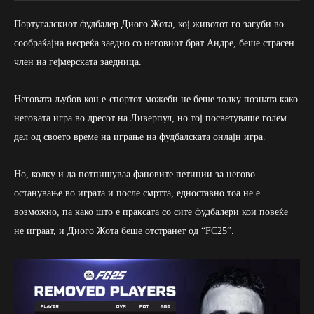
Португалскиот фудбалер Диого Жота, кој животот го загуби во
сообраќајна несреќа заедно со неговиот брат Андре, беше страсен
член на гејмерската заедница.
Неговата љубов кон е-спортот можеби не беше толку позната како
неговата игра во дресот на Ливерпул, но тој посветуваше голем
дел од своето време на играње на фудбалската онлајн игра.
Но, колку и да потпишуваа фановите петиции за негово
останување во играта и после смртта, едноставно тоа не е
возможно, па како што е праксата со сите фудбалери кои повеќе
не играат, и Диого Жота беше отстранет од “FC25”.