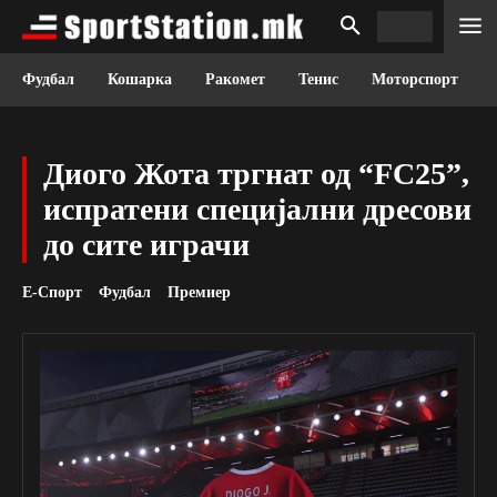
Фудбал
Кошарка
Ракомет
Тенис
Моторспорт
Диого Жота тргнат од “FC25”,
испратени специјални дресови
до сите играчи
Е-Спорт
Фудбал
Премиер