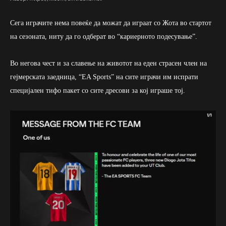
Сега играчите нема повеќе да можат да играат со Жота во стартот
на сезоната, ниту да го одберат во “кариерното подесување”.
Во негова чест и за славење на животот на еден страсен член на
гејмерската заедница, “EA Sports” на сите играчи им испрати
специјален тифо пакет со сите дресови за кој играше тој.