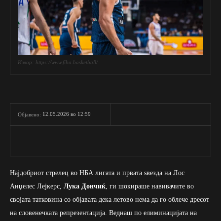
Извор: https://www.fiba.basketball/
12.05.2026 во 12:59
Објавено:
Најдобриот стрелец во НБА лигата и првата ѕвезда на Лос
Анџелес Лејкерс,
Лука Дончиќ
, ги шокираше навивачите во
својата татковина со објавата дека летово нема да го облече дресот
на словенечката репрезентација. Веднаш по елиминацијата на