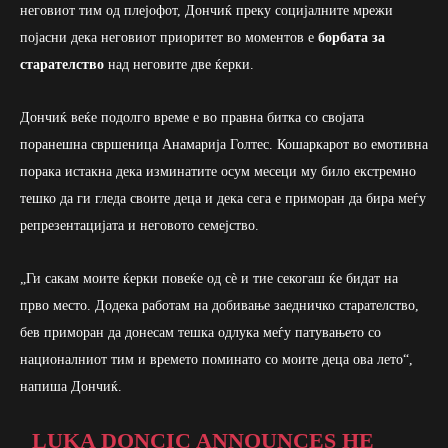
неговиот тим од плејофот, Дончиќ преку социјалните мрежи
појасни дека неговиот приоритет во моментов е
борбата за
старателство
над неговите две ќерки.
Дончиќ веќе подолго време е во правна битка со својата
поранешна свршеница Анамарија Голтес. Кошаркарот во емотивна
порака истакна дека изминатите осум месеци му било екстремно
тешко да ги гледа своите деца и дека сега е приморан да бира меѓу
репрезентацијата и неговото семејство.
„Ги сакам моите ќерки повеќе од сè и тие секогаш ќе бидат на
прво место. Додека работам на добивање заедничко старателство,
бев приморан да донесам тешка одлука меѓу патувањето со
националниот тим и времето поминато со моите деца ова лето“,
напиша Дончиќ.
LUKA DONCIC ANNOUNCES HE