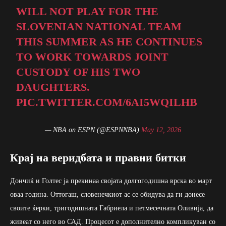
WILL NOT PLAY FOR THE
SLOVENIAN NATIONAL TEAM
THIS SUMMER AS HE CONTINUES
TO WORK TOWARDS JOINT
CUSTODY OF HIS TWO
DAUGHTERS.
PIC.TWITTER.COM/6AI5WQILHB
— NBA on ESPN (@ESPNNBA)
May 12, 2026
Крај на веридбата и правни битки
Дончиќ и Голтес ја прекинаа својата долгогодишна врска во март
оваа година. Оттогаш, словенечкиот ас се обидува да ги донесе
своите ќерки, тригодишната Габриела и петмесечната Оливија, да
живеат со него во САД. Процесот е дополнително компликуван со