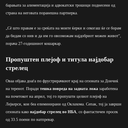
барањата за алиментација и адвокатски трошоци поднесени од
страна на неговата поранешна партнерка.
„Сè што правам е за среќата на моите ќерки и секогаш ќе се борам
да бидам со нив и да им го овозможам најдобриот можен живот“,
порача 27-годишниот кошаркар.
Пропуштен плејоф и титула најдобар
стрелец
Оваа објава доаѓа по фрустрирачкиот крај на сезоната за Дончиќ
на теренот. Поради
тешка повреда на задната ложа
заработена
на почетокот на април, тој го пропушти целиот плејоф на
Лејкерси, кои беа елиминирани од Оклахома. Сепак, тој ја заврши
сезоната како
најдобар стрелец во НБА
, со фантастичен просек
од 33.5 поени по натпревар.