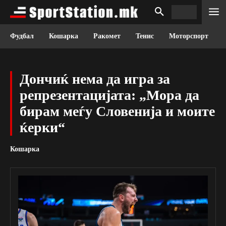
Фудбал
Кошарка
Ракомет
Тенис
Моторспорт
Дончиќ нема да игра за
репрезентацијата: „Мора да
бирам меѓу Словенија и моите
ќерки“
Кошарка