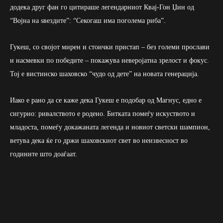
додека друг фан го цитираше легендарниот Квај-Гон Џин од
“Војна на ѕвездите”: “Секогаш има поголема риба”.
Гукеш, со својот мирен и стоички пристап – без големи прослави
и насмевки по победите – покажува неверојатна зрелост и фокус.
Тој е вистинско шаховско “чудо од дете” на новата генерација.
Иако е рано да се каже дека Гукеш е подобар од Магнус, едно е
сигурно: ривалството е родено. Битката помеѓу искуството и
младоста, помеѓу докажаната легенда и новиот светски шампион,
ветува дека ќе го држи шаховскиот свет во неизвесност во
годините што доаѓаат.