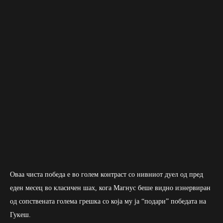
Оваа чиста победа е во голем контраст со нивниот дуел од пред
еден месец во класичен шах, кога Магнус беше видно изнервиран
од сопствената голема грешка со која му ја “подари” победата на
Гукеш.