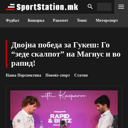
Фудбал
Кошарка
Ракомет
Тенис
Моторспорт
Двојна победа за Гукеш: Го
“зеде скалпот” на Магнус и во
рапид!
Наша Перспектива
Повеќе спорт
Статии