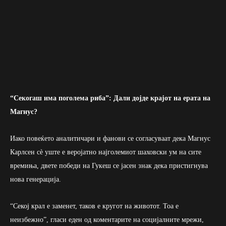
“Секогаш има поголема риба”: Дали дојде крајот на ерата на
Магнус?
Иако повеќето аналитичари и фанови се согласуваат дека Магнус
Карлсен сè уште е веројатно најголемиот шаховски ум на сите
времиња, двете победи на Гукеш се јасен знак дека пристигнува
нова генерација.
“Секој крал е заменет, таков е кругот на животот. Тоа е
неизбежно”, гласи еден од коментарите на социјалните мрежи,