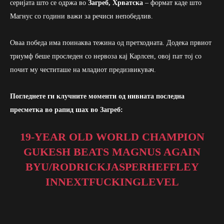
серијата што се одржа во
Загреб, Хрватска
– формат каде што
Магнус со години важи за речиси непобедлив.
Оваа победа има поинаква тежина од претходната. Додека првиот
триумф беше проследен со нервоза кај Карлсен, овој пат тој со
почит му честиташе на младиот предизвикувач.
Погледнете ги клучните моменти од нивната последна
пресметка во рапид шах во Загреб:
19-YEAR OLD WORLD CHAMPION
GUKESH BEATS MAGNUS AGAIN
BY
U/RODRICKJASPERHEFFLEY
IN
NEXTFUCKINGLEVEL