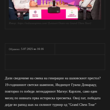
Извор: https://indianexpress.com/ {Lennart Ootes via Grand Chess Tour}
5.07.2025 во 16:16
Објавено:
Дали сведочиме на смена на генерации на шаховскиот престол?
19-годишниот светски шампион, Индиецот Гукеш Домараџу,
повторно го победи легендарниот Магнус Карлсен, само еден
месец по нивната прва историска пресметка. Овој пат, победата
дојде во рапид шах на силниот турнир од “Grand Chess Tour”