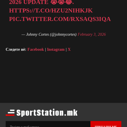
2026 UPDATE 😭😭😂.
HTTPS://T.CO/HZU2NIHKJK
PIC.TWITTER.COM/RXSAQS3IQA
— Johnny Cortes (@johnnycortes)
February 3, 2026
Следете нè:
Facebook
|
Instagram
|
X