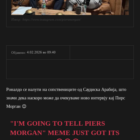
Извор: https://www.instagram.com/piersmorgan/
4.02.2026 во 09:40
Објавено:
Роналдо се налути на сопствениците од Саудиска Арабија, што
значи дека наскоро може да очекуваме ново интервју кај Пирс
Морган 😉
"I'M GOING TO TELL PIERS
MORGAN" MEME JUST GOT ITS