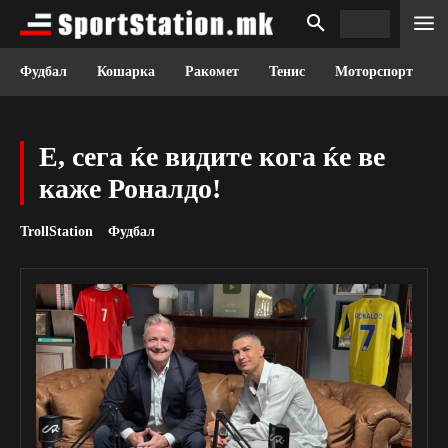
Фудбал
Кошарка
Ракомет
Тенис
Моторспорт
Е, сега ќе видите кога ќе ве
каже Роналдо!
TrollStation
Фудбал