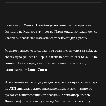
Канаѓанецот
Феликс Оже-Алијасим
денес се пласираше на
финалето на Мастерс турнирот во Париз откако во тежок меч се
избори за победа над Казахстанецот
Александер Бублик
.
Младиот тенисер оваа сезона игра одлично, па успеа да дојде до
своето прво финале во Париз, откако победи со
7(7)-6(3), 6-4 во
сетови
. Но, сега пред него стои најголемиот предизвик,
расположениот
Јаник Синер
.
Италијанецот изгледа одлучно
да се врати на првата позиција
на АТП листата
, а денес изгледаше моќно и доминантно во
дуелот со минатогодишниот победник
Александер Зверев
.
Доминацијата на Синер до некаде беше потпомогната и од