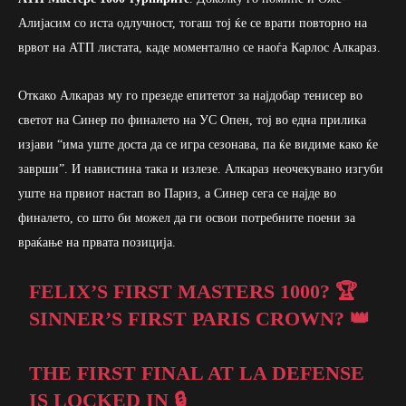
Алијасим со иста одлучност, тогаш тој ќе се врати повторно на
врвот на АТП листата, каде моментално се наоѓа Карлос Алкараз.
Откако Алкараз му го презеде епитетот за најдобар тенисер во
светот на Синер по финалето на УС Опен, тој во една прилика
изјави “има уште доста да се игра сезонава, па ќе видиме како ќе
заврши”. И навистина така и излезе. Алкараз неочекувано изгуби
уште на првиот настап во Париз, а Синер сега се најде во
финалето, со што би можел да ги освои потребните поени за
враќање на првата позиција.
FELIX’S FIRST MASTERS 1000? 🏆
SINNER’S FIRST PARIS CROWN? 👑
THE FIRST FINAL AT LA DEFENSE
IS LOCKED IN 🔒