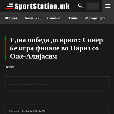
Фудбал
Кошарка
Ракомет
Тенис
Моторспорт
Една победа до врвот: Синер
ќе игра финале во Париз со
Оже-Алијасим
Тенис
Извор: https://www.olympics.com
1.11.2025 во 22:06
Објавено: