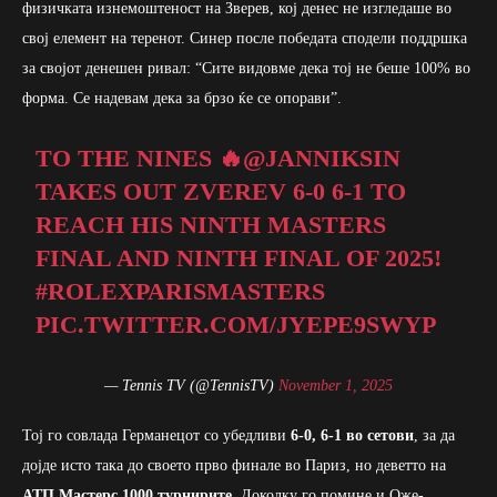
физичката изнемоштеност на Зверев, кој денес не изгледаше во
свој елемент на теренот. Синер после победата сподели поддршка
за својот денешен ривал: “Сите видовме дека тој не беше 100% во
форма. Се надевам дека за брзо ќе се опорави”.
TO THE NINES 🔥
@JANNIKSIN
TAKES OUT ZVEREV 6-0 6-1 TO
REACH HIS NINTH MASTERS
FINAL AND NINTH FINAL OF 2025!
#ROLEXPARISMASTERS
PIC.TWITTER.COM/JYEPE9SWYP
— Tennis TV (@TennisTV)
November 1, 2025
Тој го совлада Германецот со убедливи
6-0, 6-1 во сетови
, за да
дојде исто така до своето прво финале во Париз, но деветто на
АТП Мастерс 1000 турнирите
. Доколку го помине и Оже-