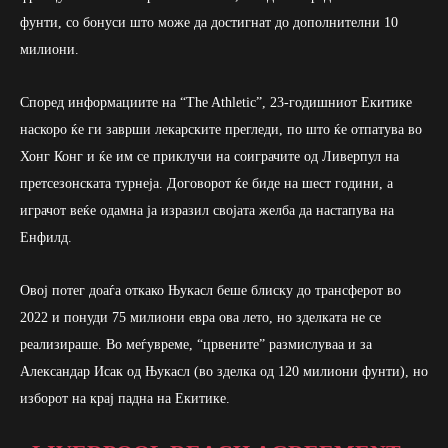
фунти, со бонуси што може да достигнат до дополнителни 10
милиони.
Според информациите на “The Athletic”, 23-годишниот Екитике
наскоро ќе ги заврши лекарските прегледи, по што ќе отпатува во
Хонг Конг и ќе им се приклучи на соиграчите од Ливерпул на
претсезонската турнеја. Договорот ќе биде на шест години, а
играчот веќе одамна ја изразил својата желба да настапува на
Енфилд.
Овој потег доаѓа откако Њукасл беше блиску до трансферот во
2022 и понуди 75 милиони евра ова лето, но зделката не се
реализираше. Во меѓувреме, “црвените” размислуваа и за
Александар Исак од Њукасл (во зделка од 120 милиони фунти), но
изборот на крај падна на Екитике.