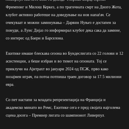
Фримпонг и Милош Керкез, а по трагичната смрт на Диого Жота,
клубот активно работеше на доведување на нов напаѓач. Се
очекуваат и можни заминувања – Дарвин Нуњез е достапен за
понуди, а Луис Дијаз го информирал клубот дека сака да замине,
со интерес од Баерн и Барселона.
Екитике имаше блескава сезона во Бундеслигата со 22 голови и 12
асистенции, а беше избран и во тимот на сезоната. Тој се
приклучи на Ајнтрахт во јануари 2024 од ПСЖ, прво како
позајмен играч, па потоа потпиша траен договор за 17.5 милиони
евра.
Со пет настапи за младата репрезентација на Франција и
академско минато во Ремс, Екитике сега е пред својата најголема
сцена досега – Премиер лигата со шампионот Ливерпул.