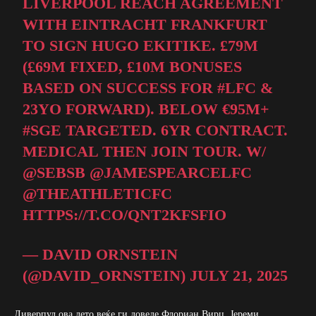
LIVERPOOL REACH AGREEMENT
WITH EINTRACHT FRANKFURT
TO SIGN HUGO EKITIKE. £79M
(£69M FIXED, £10M BONUSES
BASED ON SUCCESS FOR
#LFC
&
23YO FORWARD). BELOW €95M+
#SGE
TARGETED. 6YR CONTRACT.
MEDICAL THEN JOIN TOUR. W/
@SEBSB
@JAMESPEARCELFC
@THEATHLETICFC
HTTPS://T.CO/QNT2KFSFIO
— DAVID ORNSTEIN
(@DAVID_ORNSTEIN)
JULY 21, 2025
Ливерпул ова лето веќе ги доведе Флориан Вирц, Јереми