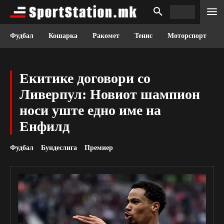
Фудбал
Кошарка
Ракомет
Тенис
Моторспорт
Екитике договори со
Ливерпул: Новиот шампион
носи уште едно име на
Енфилд
Фудбал
Бундеслига
Премиер