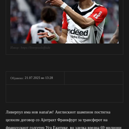
Извор: https://liverpooloffside
21.07.2025 во 13:28
Објавено:
Ливерпул има нов напаѓач! Англискиот шампион постигна
целосен договор со Ајнтрахт Франкфурт за трансферот на
францускиот голгетер Уго Екитике, во зделка вредна 69 милиони