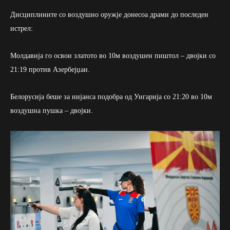
Дисциплините со воздушно оружје донесоа драми до последен
истрел:
Молдавија го освои златото во 10м воздушен пиштол – двојки со
21:19 против Азербејџан.
Белорусија беше за нијанса подобра од Унгарија со 21:20 во 10м
воздушна пушка – двојки.