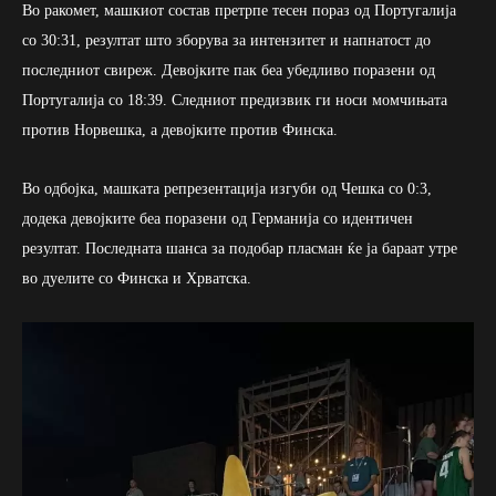
Во ракомет, машкиот состав претрпе тесен пораз од Португалија
со 30:31, резултат што зборува за интензитет и напнатост до
последниот свиреж. Девојките пак беа убедливо поразени од
Португалија со 18:39. Следниот предизвик ги носи момчињата
против Норвешка, а девојките против Финска.
Во одбојка, машката репрезентација изгуби од Чешка со 0:3,
додека девојките беа поразени од Германија со идентичен
резултат. Последната шанса за подобар пласман ќе ја бараат утре
во дуелите со Финска и Хрватска.