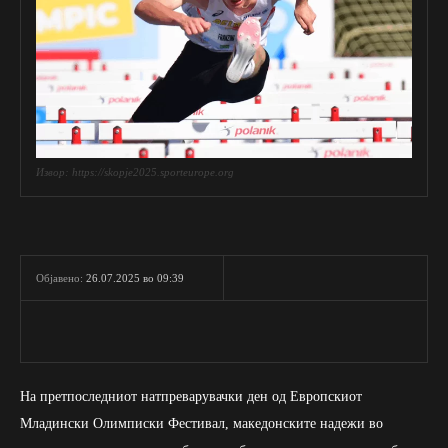
Извор: https://skopje2025.sporteurope.org
26.07.2025 во 09:39
Објавено:
На претпоследниот натпреварувачки ден од Европскиот
Младински Олимписки Фестивал, македонските надежи во