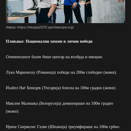
Извор: https://skopje2025.sporteurope.org/
Пливање: Национални химни и лични победи
Олимпискиот базен беше центар на возбуда и емоции:
Лука Маринеску (Романија) победи на 200м слободно (мажи).
Изабел Наѓ Бенедек (Унгарија) блесна на 100м градно (жени).
Максим Малишка (Белорусија) доминираше на 100м градно
(мажи).
Ирене Сиерколес Галве (Шпанија) триумфираше на 100м грбно