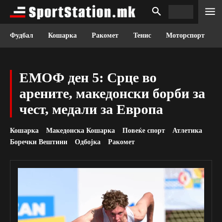
Фудбал
Кошарка
Ракомет
Тенис
Моторспорт
ЕМОФ ден 5: Срце во
арените, македонски борби за
чест, медали за Европа
Кошарка
Македонска Кошарка
Повеќе спорт
Атлетика
Боречки Вештини
Одбојка
Ракомет