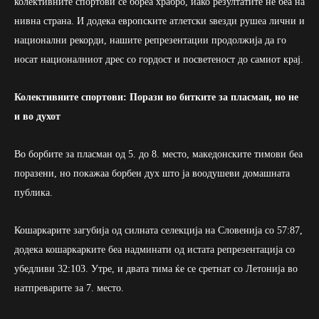
колективните спортови се бореа храбро, иако резултатите не беа на
нивна страна. И додека европските атлетски ѕвезди рушеа лични и
национални рекорди, нашите репрезентации продолжија да го
носат националниот дрес со гордост и посветеност до самиот крај.
Колективните спортови: Порази во битките за пласман, но не
и во духот
Во борбите за пласман од 5. до 8. место, македонските тимови беа
поразени, но покажаа борбен дух што ја воодушеви домашната
публика.
Кошаркарите загубија од силната селекција на Словенија со 57:87,
додека кошаркарките беа надминати од истата репрезентација со
убедливи 32:103. Утре, и двата тима ќе се сретнат со Летонија во
натпреварите за 7. место.