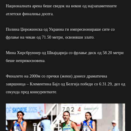
Националната арена беше сведок на некои од најзапаметените
атлетски финалиња досега.
Полина Џерожинска од Украина ги импресионираше сите со
фрлање на чекан од 71.50 метри, освоивши злато.
Мина Хирсбруннер од Швајцарија со фрлање диск од 58.20 метри
беше неприкосновена.
Финалето на 2000м со пречки (жени) донесе драматична
завршница – Клементина Бајл од Белгија победи со 6:31.29, дел од
секунда пред конкурентките.