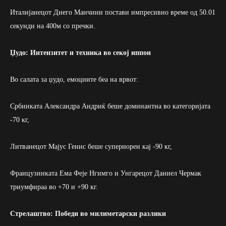
Италијанецот Диего Манчини постави импресивно време од 50.01
секунди на 400м со пречки.
Џудо: Интензитет и техника во секој иппон
Во салата за џудо, емоциите беа на врвот:
Србинката Александра Андриќ беше доминантна во категоријата
-70 кг,
Литванецот Мајус Генис беше супериорен кај -90 кг,
Французинката Ема Феје Нгимго и Унгарецот Даниел Чермак
триумфираа во +70 и +90 кг.
Стрелаштво: Победи во милиметарски разлики