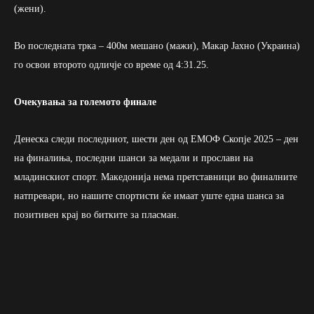
(жени).
Во последната трка – 400м мешано (мажи), Макар Јахно (Украина)
го освои второто одличје со време од 4:31.25.
Очекувања за големото финале
Денеска следи последниот, шести ден од ЕМОФ Скопје 2025 – ден
на финалиња, последни шанси за медали и прослави на
младинскиот спорт. Македонија нема претставници во финалните
натпревари, но нашите спортисти ќе имаат уште една шанса за
позитивен крај во битките за пласман.