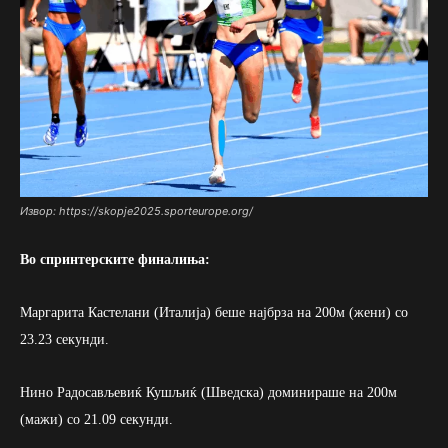
Извор: https://skopje2025.sporteurope.org/
Во спринтерските финалиња:
Маргарита Кастелани (Италија) беше најбрза на 200м (жени) со
23.23 секунди.
Нино Радосављевиќ Кушљиќ (Шведска) доминираше на 200м
(мажи) со 21.09 секунди.