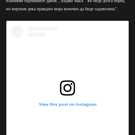
плативме најтешкиот данок”, изјави Маса. “Ќе биде долга борба,
но верувам дека правдата мора конечно да биде задоволена”.
View this post on Instagram