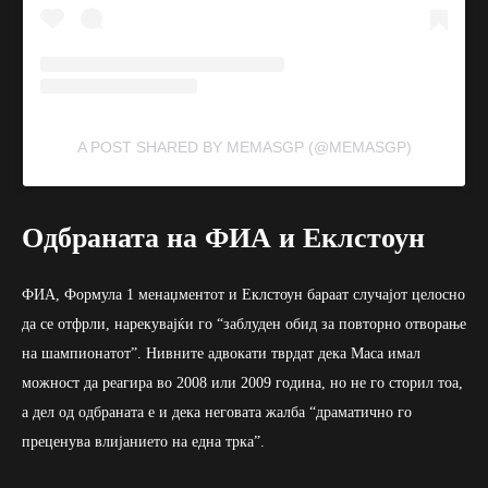
A POST SHARED BY MEMASGP (@MEMASGP)
Одбраната на ФИА и Еклстоун
ФИА, Формула 1 менаџментот и Еклстоун бараат случајот целосно
да се отфрли, нарекувајќи го “заблуден обид за повторно отворање
на шампионатот”. Нивните адвокати тврдат дека Маса имал
можност да реагира во 2008 или 2009 година, но не го сторил тоа,
а дел од одбраната е и дека неговата жалба “драматично го
преценува влијанието на една трка”.