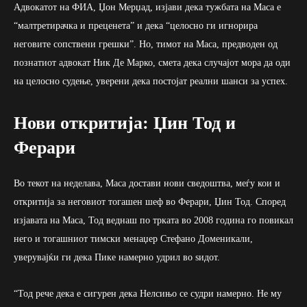
Адвокатот на ФИА, Џон Мерџад, изјави дека тужбата на Маса е
“малтретирачка и преценета” и дека “целосно ги игнорира
неговите сопствени грешки”. Но, тимот на Маса, предводен од
познатиот адвокат Ник Де Марко, смета дека случајот мора да оди
на целосно судење, уверени дека постојат реални шанси за успех.
Нови откритија: Џин Тод и
Ферари
Во текот на неделава, Маса достави нови сведоштва, меѓу кои и
откритија за неговиот тогашен шеф во Ферари, Џин Тод. Според
изјавата на Маса, Тод веднаш по трката во 2008 година го повикал
него и тогашниот тимски менаџер Стефано Доменикали,
уверувајќи ги дека Пике намерно удрил во ѕидот.
“Тод рече дека е сигурен дека Нелсињо се судри намерно. Не му