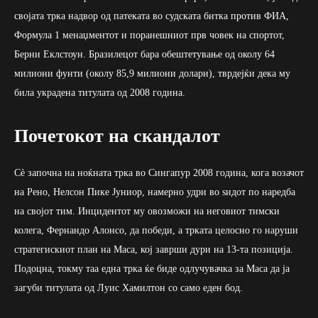
својата трка надвор од патеката во судската битка против ФИА,
Формула 1 менаџментот и поранешниот прв човек на спортот,
Берни Еклстоун. Бразилецот бара обештетување од околу 64
милиони фунти (околу 85,9 милиони долари), тврдејќи дека му
била украдена титулата од 2008 година.
Почетокот на скандалот
Сѐ започна на ноќната трка во Сингапур 2008 година, кога возачот
на Рено, Нелсон Пике Јуниор, намерно удри во ѕидот по наредба
на својот тим. Инцидентот му овозможи на неговиот тимски
колега, Фернандо Алонсо, да победи, а трката целосно го наруши
стратегискиот план на Маса, кој заврши дури на 13-та позиција.
Подоцна, токму таа една трка ќе биде одлучувачка за Маса да ја
загуби титулата од Луис Хамилтон со само еден бод.