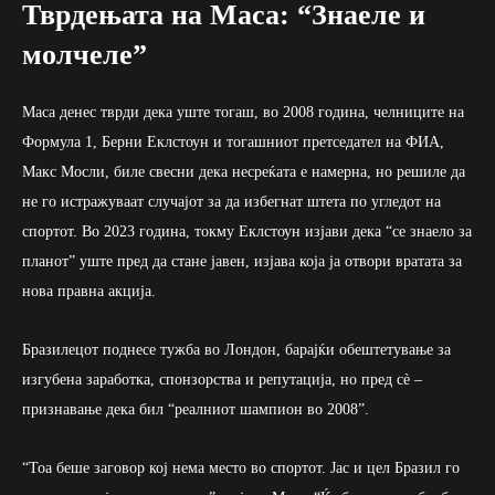
Тврдењата на Маса: “Знаеле и
молчеле”
Маса денес тврди дека уште тогаш, во 2008 година, челниците на
Формула 1, Берни Еклстоун и тогашниот претседател на ФИА,
Макс Мосли, биле свесни дека несреќата е намерна, но решиле да
не го истражуваат случајот за да избегнат штета по угледот на
спортот. Во 2023 година, токму Еклстоун изјави дека “се знаело за
планот” уште пред да стане јавен, изјава која ја отвори вратата за
нова правна акција.
Бразилецот поднесе тужба во Лондон, барајќи обештетување за
изгубена заработка, спонзорства и репутација, но пред сѐ –
признавање дека бил “реалниот шампион во 2008”.
“Тоа беше заговор кој нема место во спортот. Јас и цел Бразил го