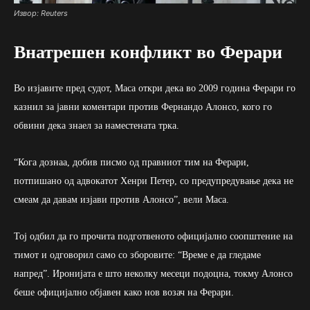
Извор: Reuters
Внатрешен конфликт во Ферари
Во изјавите пред судот, Маса откри дека во 2009 година Ферари го
казнил за јавни коментари против Фернандо Алонсо, кого го
обвини дека знаел за наместената трка.
“Кога дознаа, добив писмо од правниот тим на Ферари,
потпишано од адвокатот Хенри Петер, со предупредување дека не
смеам да давам изјави против Алонсо”, вели Маса.
Тој одбил да го прочита подготвеното официјално соопштение на
тимот и одговорил само со зборовите: “Време е да гледаме
напред”. Иронијата е што неколку месеци подоцна, токму Алонсо
беше официјално објавен како нов возач на Ферари.