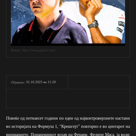
Извор: https://www.gpfans.com/
31.10.2025 во 11:20
Објавено:
Повеќе од петнаесет години по еден од најконтроверзните настани
во историјата на Формула 1, “Крешгејт” повторно е во центарот на
вниманието. Поранешниот возач на Ферари, Фелипе Маса, ја води