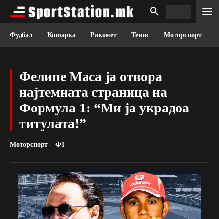
Фудбал
Кошарка
Ракомет
Тенис
Моторспорт
Фелипе Маса ја отвора
најтемната страница на
Формула 1: “Ми ја украдоа
титулата!”
Моторспорт
Ф1