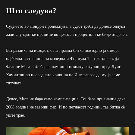
Што следува?
Судењето во Лондон продолжува, а судот треба да донесе одлука
дали случајот ќе премине во целосен процес или ќе биде отфрлен.
Без разлика на исходот, оваа правна битка повторно ја отвора
најболната страница на модерната Формула 1 – трката во која
Фелипе Маса веќе беше шампион неколку секунди, пред Луис
Хамилтон во последната кривина на Интерлагос да му ја земе
титулата.
Денес, Маса не бара само компензација. Тој бара признание дека
2008 година не заврши фер. И по петнаесет години, таа битка сè
уште трае.