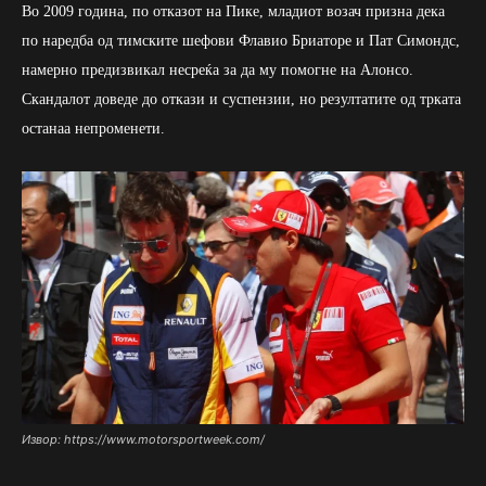
Во 2009 година, по отказот на Пике, младиот возач призна дека
по наредба од тимските шефови Флавио Бриаторе и Пат Симондс,
намерно предизвикал несреќа за да му помогне на Алонсо.
Скандалот доведе до откази и суспензии, но резултатите од трката
останаа непроменети.
Извор: https://www.motorsportweek.com/