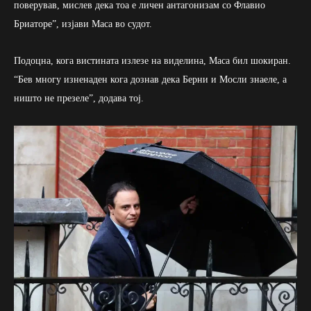
поверував, мислев дека тоа е личен антагонизам со Флавио
Бриаторе”, изјави Маса во судот.
Подоцна, кога вистината излезе на виделина, Маса бил шокиран.
“Бев многу изненаден кога дознав дека Берни и Мосли знаеле, а
ништо не презеле”, додава тој.