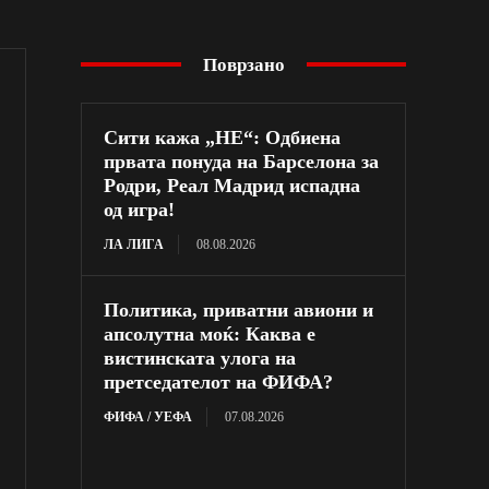
Поврзано
Сити кажа „НЕ“: Одбиена
првата понуда на Барселона за
Родри, Реал Мадрид испадна
од игра!
ЛА ЛИГА
08.08.2026
Политика, приватни авиони и
апсолутна моќ: Каква е
вистинската улога на
претседателот на ФИФА?
ФИФА / УЕФА
07.08.2026