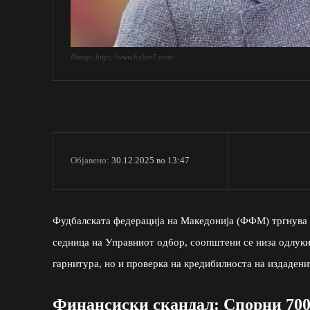
Извор: https://www.haber7.com/
30.12.2025 во 13:47
Објавено:
Фудбалската федерација на Македонија (ФФМ) тргнува 
седница на Управниот одбор, соопштени се низа одлуки 
гарнитура, но и проверка на кредибилноста на издаден
Финансиски скандал: Спорни 700.