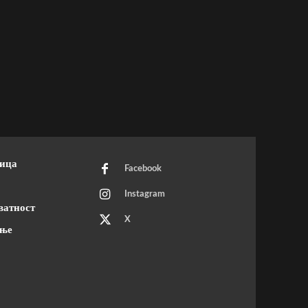
ница
Facebook
Instagram
ватност
X
ење