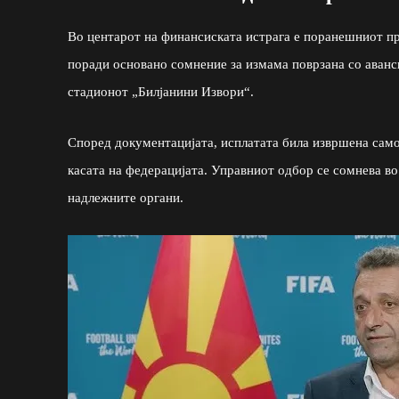
Во центарот на финансиската истрага е поранешниот п
поради основано сомнение за измама поврзана со аванс
стадионот „Билјанини Извори“.
Според документацијата, исплатата била извршена сам
касата на федерацијата. Управниот одбор се сомнева во
надлежните органи.