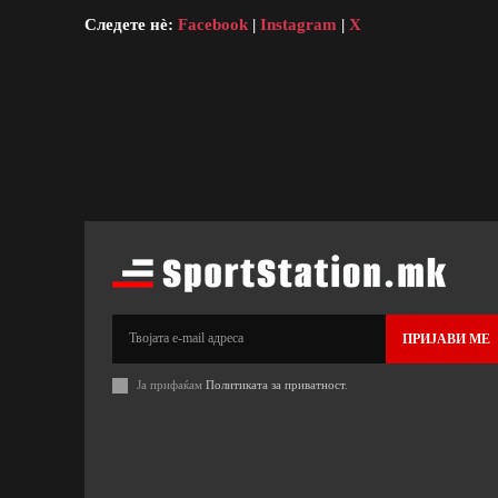
Следете нè:
Facebook
|
Instagram
|
X
ПРИЈАВИ МЕ
Ја прифаќам
Политиката за приватност
.