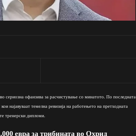
во сериозна офанзива за расчистување со минатото. По последната
кои најавуваат темелна ревизија на работењето на претходната
ите тренерски дипломи.
000 евра за трибината во Охрид