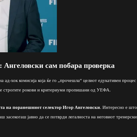
: Ангеловски сам побара проверка
а ад-хок комисија која ќе го „прочешла“ целиот едукативен процес
але строгите рокови и критериуми пропишани од УЕФА.
а на поранешниот селектор Игор Ангеловски
. Интересно е што
наш засекогаш јавно да се потврди легалноста на неговиот тренерски