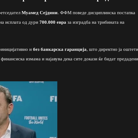
ретседател
Муамед Сејдини
. ФФМ поведе дисциплинска постапка
на исплата од дури
700.000 евра
за изградба на трибината на
оиницијативно и
без банкарска гаранција
, што директно ја оштет
 финансиска измама и најавува дека сите докази ќе бидат предаден