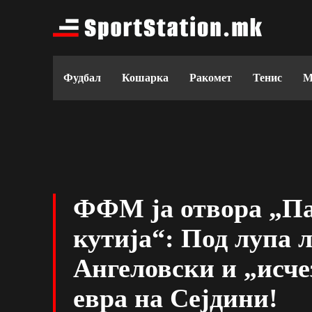
Фудбал
Кошарка
Ракомет
Тенис
М
ФФМ ја отвора „П
кутија“: Под лупа 
Ангеловски и „исче
евра на Сејдини!