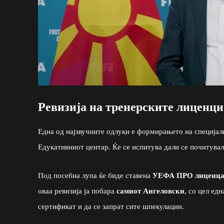
Ревизија на тренерските лиценци
Една од најзвучните одлуки е формирањето на специјалн
Едукативниот центар. Ќе се испитува дали се почитув
Под посебна лупа ќе биде ставена
УЕФА ПРО лиценцат
оваа ревизија ја побара
самиот Ангеловски
, со цел ед
сертификат и да се запрат сите шпекулации.