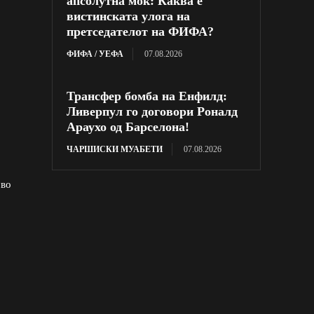
апсолутна моќ: Каква е
вистинската улога на
претседателот на ФИФА?
ФИФА / УЕФА
07.08.2026
Трансфер бомба на Енфилд:
Ливерпул го договори Роналд
Араухо од Барселона!
ЧАРШИСКИ МУАБЕТИ
07.08.2026
 во