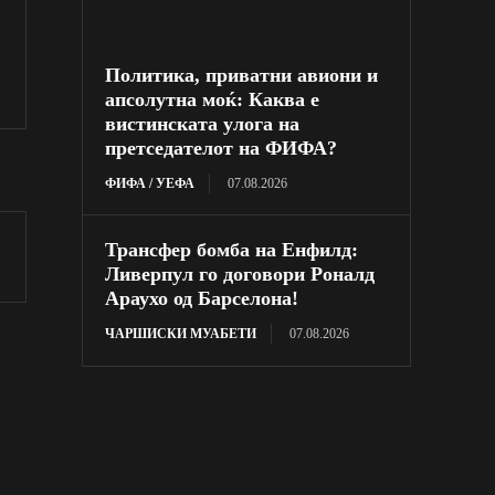
Политика, приватни авиони и
апсолутна моќ: Каква е
вистинската улога на
претседателот на ФИФА?
ФИФА / УЕФА
07.08.2026
Трансфер бомба на Енфилд:
Ливерпул го договори Роналд
Араухо од Барселона!
ЧАРШИСКИ МУАБЕТИ
07.08.2026