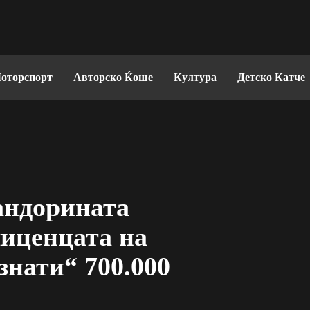
оторспорт
Авторско Ќоше
Култура
Детско Катче
андорината
лиценцата на
знати“ 700.000