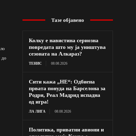
Тазе објавено
Колку е навистина сериозна
повредата што му ја уништува
ило
сезоната на Алкараз?
и до
ТЕНИС
08.08.2026
Сити кажа „НЕ“: Одбиена
првата понуда на Барселона за
Родри, Реал Мадрид испадна
од игра!
ЛА ЛИГА
08.08.2026
Политика, приватни авиони и