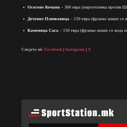
Осогово Кочани
– 300 евра (пиротехника против Ш
Детонит Плачковица
– 150 евра (фрлање шише со в
Каменица Саса
– 150 евра (фрлање шише со вода н
Следете нè:
Facebook
|
Instagram
|
X