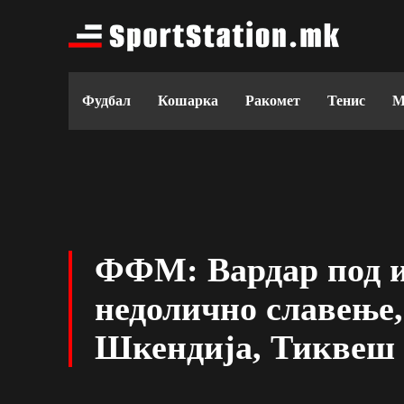
Фудбал
Кошарка
Ракомет
Тенис
М
ФФМ: Вардар под и
недолично славење,
Шкендија, Тиквеш 