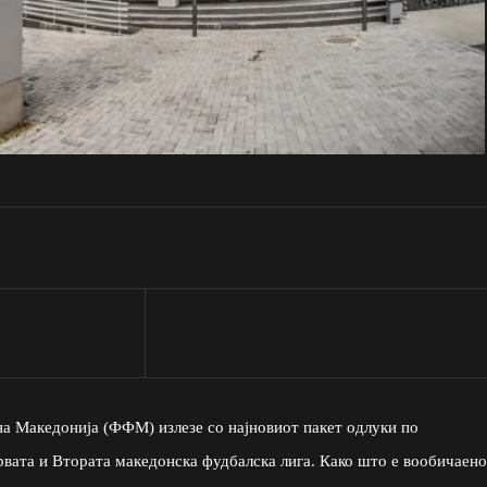
а Македонија (ФФМ) излезе со најновиот пакет одлуки по
рвата и Втората македонска фудбалска лига. Како што е вообичаено