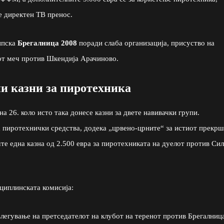
 директен ТВ пренос.
ипска
Брегалница 2008
поради слаба организација, присуство на
иот меч против Шкендија Арачиново.
ни казни за пиротехника
а 26. коло исто така донесе казни за двете навивачки групи.
а пиротехнички средства, додека „црвено-црните“ за истиот прекр
ште една казна од 2.500 евра за пиротехниката на дуелот против Си
сциплинската комисија:
влегување на претседателот на клубот на теренот против Брегалница