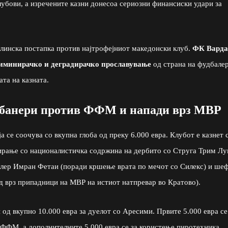
клубови, а изречените казни донесоа сериозни финансиски удари за
плинска постапка против најтрофејниот македонски клуб.
ФК Варда
риминирачко и деградирачко прославување
од страна на фудбале
та на казната.
, банери против ФФМ и напади врз МВР
оја се соочува со вкупна глоба од преку 6.000 евра. Клубот е казнет 
ирање со националистичка содржина на дербито со Струга Трим Лу
алер Имран Фетаи (поради кршење врата по мечот со Силекс) и ше
д врз припадници на МВР на истиот натпревар во Кратово).
 од вкупно 10.000 евра за дуелот со Аресими. Првите 5.000 евра се
ФФМ, а дополнителните 5.000 евра се за користење пиротехника,