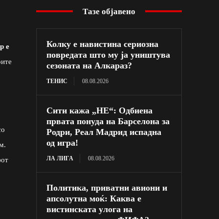
Тазе објавено
Колку е навистина сериозна
р е
повредата што му ја уништува
рите
сезоната на Алкараз?
ТЕНИС
08.08.2026
Сити кажа „НЕ“: Одбиена
првата понуда на Барселона за
со
Родри, Реал Мадрид испадна
од игра!
м.
ЛА ЛИГА
08.08.2026
фот
Политика, приватни авиони и
апсолутна моќ: Каква е
вистинската улога на