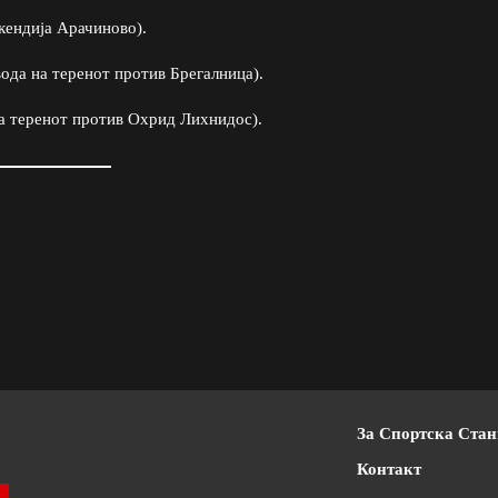
кендија Арачиново).
ода на теренот против Брегалница).
а теренот против Охрид Лихнидос).
За Спортска Ста
Контакт