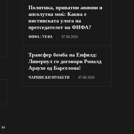
Политика, приватни авиони и
апсолутна моќ: Каква е
вистинската улога на
претседателот на ФИФА?
ФИФА / УЕФА
07.08.2026
Трансфер бомба на Енфилд:
Ливерпул го договори Роналд
Араухо од Барселона!
ЧАРШИСКИ МУАБЕТИ
07.08.2026
 за