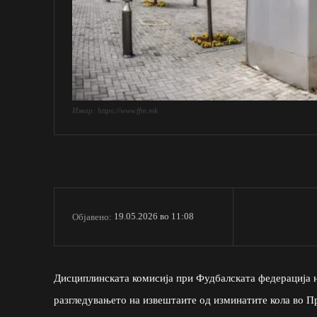
Извор: https://www.ffm.mk
19.05.2026 во 11:08
Објавено:
Дисциплинската комисија при Фудбалската федерација н
разгледувањето на извештаите од изминатите кола во П