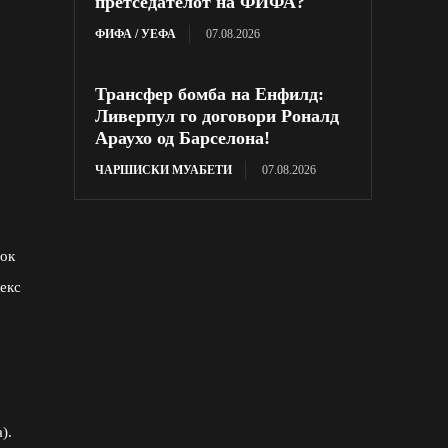
претседателот на ФИФА?
ФИФА / УЕФА
07.08.2026
Трансфер бомба на Енфилд:
Ливерпул го договори Роналд
Араухо од Барселона!
ЧАРШИСКИ МУАБЕТИ
07.08.2026
шок
лекс
).