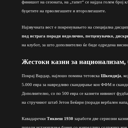
финишот на сезоната, на „тапет“ се најдоа голем број 
буџетите на прволигашите и второлигашите.
Најзвучната вест е покренувањето на специјална дисци
под истрага поради недолично, потценувачко, диск
на клубот, за што дополнително ќе биде одредена висина
Жестоки казни за национализам
Покрај Вардар, најлошо помина тетовска
Шкендија
, к
5.000 евра за навредливо скандирање кон ФФМ и сканд
Дополнително, со по 500 евра се казнети нивниот фудб
на стручниот штаб Јетон Беќири (поради вербален напа
Кавадаречки
Тиквеш 1930
заработи две сериозни казни
поради истакнување банер со навредлива содржина кон 