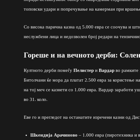
топовски удари и попречување на камерман при вршење
Со висока парична казна од 5.000 евра се соочува и шт
неслужбени лица и недозволен број редари на тензичн
Гореше и на вечното дерби: Соле
Култното дерби помеѓу
Пелистер
и
Вардар
во рамките н
Битолчани ќе мора да платат 2.500 евра за користење н
на тој меч се казнети со 1.000 евра. Вардар заработи у
во 31. коло.
Еве го и прегледот на останатите изречени казни од Ди
Шкендија Арачиново
– 1.000 евра (пиротехника и 