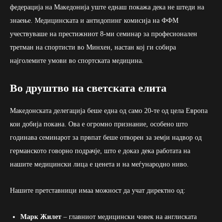
федерација на Македонија уште еднаш покажа дека не штеди на
знаење. Медицинската и антидопинг комисија на ФФМ
учествуваше на престижниот 8-ми семинар за професионален
третман на спортисти во Минхен, настан кој ги собира
најголемите умови во спортската медицина.
Во друштво на светската елита
Македонската делегација беше една од само 20-те од цела Европа
кои добија покана. Ова е огромно признание, особено што
годинава семинарот за првпат беше отворен за земји надвор од
германското говорно подрачје, што е доказ дека работата на
нашите медицински лица е ценета и на меѓународно ниво.
Нашите претставници имаа можност да учат директно од:
Марк Жилет
– главниот медицински човек на англиската