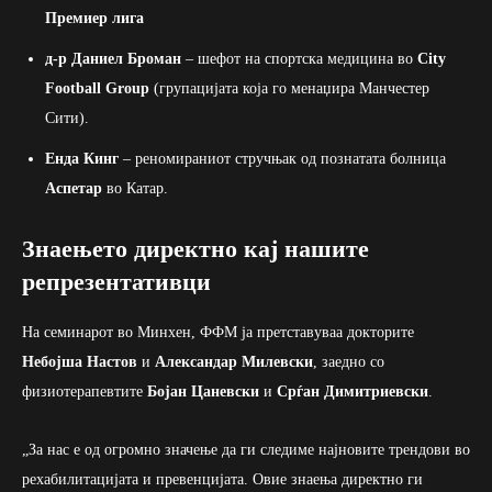
Премиер лига
д-р Даниел Броман
– шефот на спортска медицина во
City
Football Group
(групацијата која го менаџира Манчестер
Сити).
Енда Кинг
– реномираниот стручњак од познатата болница
Аспетар
во Катар.
Знаењето директно кај нашите
репрезентативци
На семинарот во Минхен, ФФМ ја претставуваа докторите
Небојша Настов
и
Александар Милевски
, заедно со
физиотерапевтите
Бојан Цаневски
и
Срѓан Димитриевски
.
„За нас е од огромно значење да ги следиме најновите трендови во
рехабилитацијата и превенцијата. Овие знаења директно ги