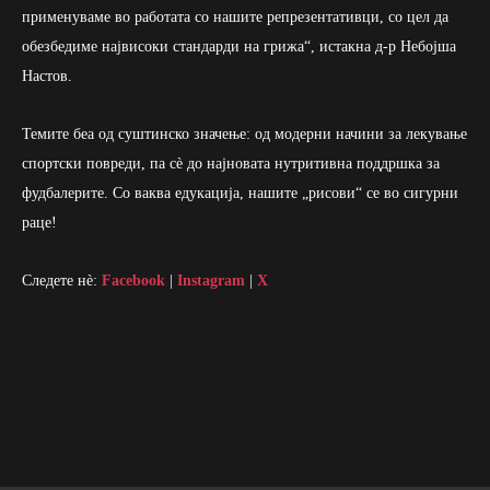
применуваме во работата со нашите репрезентативци, со цел да
обезбедиме највисоки стандарди на грижа“, истакна д-р Небојша
Настов.
Темите беа од суштинско значење: од модерни начини за лекување
спортски повреди, па сè до најновата нутритивна поддршка за
фудбалерите. Со ваква едукација, нашите „рисови“ се во сигурни
раце!
Следете нè:
Facebook
|
Instagram
|
X