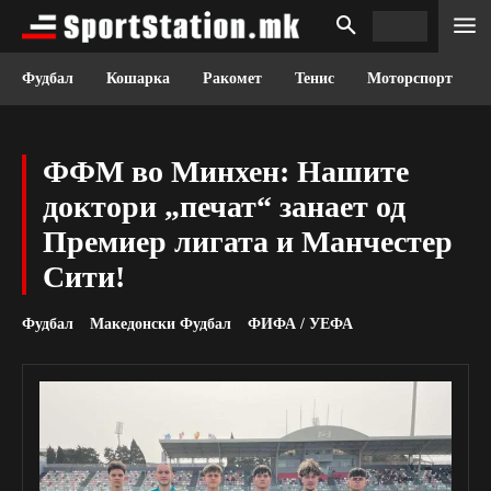
Фудбал
Кошарка
Ракомет
Тенис
Моторспорт
ФФМ во Минхен: Нашите
доктори „печат“ занает од
Премиер лигата и Манчестер
Сити!
Фудбал
Македонски Фудбал
ФИФА / УЕФА