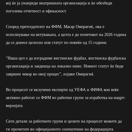
кој ќе ја унапреди внатрешната организација и ќе обезбеди
поголема отчетност и ефикасност.
Според претседателот на ФФМ, Масар Омерагиќ, ова е
исполнување на ветувањата, а целта е до почетокот на 2026 година
да се донесе целосно нов статут по повеќе од 15 години.
“Наша цел е да изградиме вистински фудбал, вистинска фудбалска
организација и заедница на локално ниво. Новиот статут ќе биде
завршен чекор во овој процес”, изјави Омерагиќ.
Во процесот се вклучени експерти од УЕФА и ФИФА кои веќе
активно работат со ФФМ во работни групи за изработка на нацрт-
верзијата.
Сите детали за работните групи и целите на процесот можете да
ги прочитате во официјалното соопштение на федерацијата.