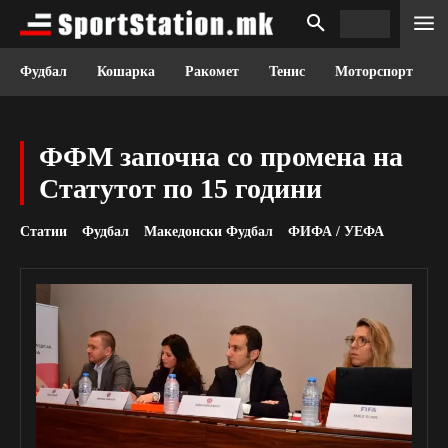
Фудбал
Кошарка
Ракомет
Тенис
Моторспорт
ФФМ започна со промена на
Статутот по 15 години
Статии
Фудбал
Македонски Фудбал
ФИФА / УЕФА