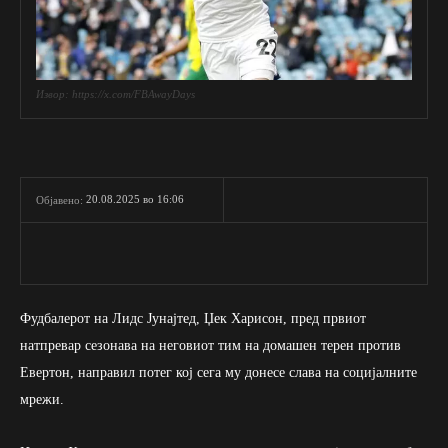
Извор: https://x.com/FBAwayDays
20.08.2025 во 16:06
Објавено:
Фудбалерот на Лидс Јунајтед, Џек Харисон, пред првиот
натпревар сезонава на неговиот тим на домашен терен против
Евертон, направил потег кој сега му донесе слава на социјалните
мрежи.