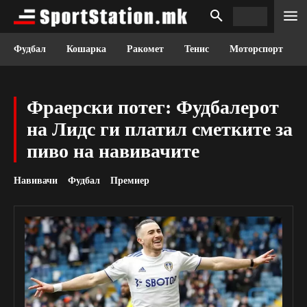
Фудбал
Кошарка
Ракомет
Тенис
Моторспорт
Фраерски потег: Фудбалерот
на Лидс ги платил сметките за
пиво на навивачите
Навивачи
Фудбал
Премиер