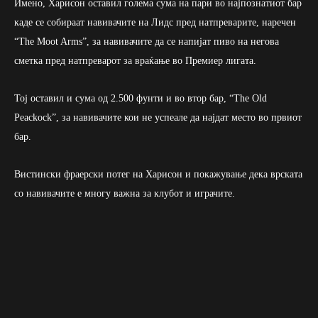
Имено, Харисон оставил голема сума на пари во најпознатиот бар
каде се собираат навивачите на Лидс пред натпреварите, наречен
“The Moot Arms”, за навивачите да се напијат пиво на негова
сметка пред натпреварот за враќање во Премиер лигата.
Тој оставил и сума од 2.500 фунти и во втор бар, “The Old
Peackock”, за навивачите кои не успеале да најдат место во првиот
бар.
Вистински фраерски потег на Харисон и покажување дека врската
со навивачите е многу важна за клубот и играчите.