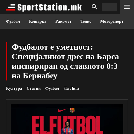
Фудбал
Кошарка
Ракомет
Тенис
Моторспорт
Фудбалот е уметност:
Специјалниот дрес на Барса
инспириран од славното 0:3
на Бернабеу
Култура
Статии
Фудбал
Ла Лига