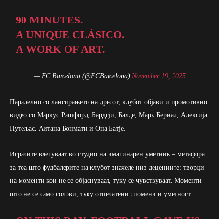
90 MINUTES.
A UNIQUE CLÁSICO.
A WORK OF ART.
— FC Barcelona (@FCBarcelona)
November 19, 2025
Паралелно со лансирањето на дресот, клубот објави и промотивно
видео со Маркус Рашфорд, Бардгји, Балде, Марк Бернал, Алексија
Путељас, Аитана Бонмати и Она Батје.
Играчите влегуваат во студио на имагинарен уметник – метафора
за тоа што фудбалерите на клубот значеле низ децениите: творци
на моменти кои не се објаснуваат, туку се чувствуваат. Моменти
што не се само голови, туку отпечатени спомени и уметност.