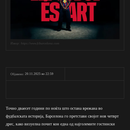
Извор: https://www.fcbarcelona.com
20.11.2025 во 22:59
Објавено:
Точно дваесет години по ноќта што остана врежана во
фудбалската историја, Барселона го претстави својот нов четврт
дрес, како визуелна почит кон една од најголемите гостински