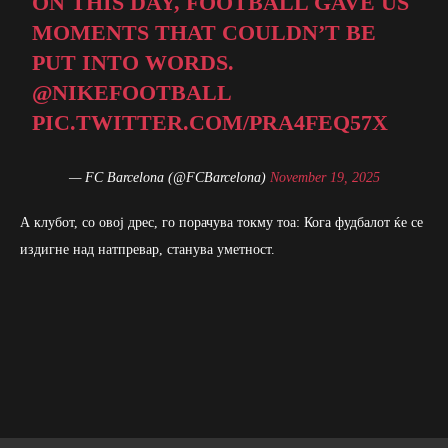
ON THIS DAY, FOOTBALL GAVE US
MOMENTS THAT COULDN’T BE
PUT INTO WORDS.
@NIKEFOOTBALL
PIC.TWITTER.COM/PRA4FEQ57X
— FC Barcelona (@FCBarcelona)
November 19, 2025
А клубот, со овој дрес, го порачува токму тоа: Кога фудбалот ќе се
издигне над натпревар, станува уметност.