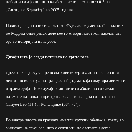
победни симфонии што клубот ја испеал: славното 0:3 на
„Сантијаго Бернабеу“ во 2005 година.
Новиот дизајн го носи слоганот „Фудбалот е уметност“, а таа ноќ
во Мадрид беше ремек-дело кое го отвори патот кон најзлатната
ера во историјата на клубот.
Дизајн што ја следи патеката на трите гола
Дресот ги задржува препознатливите вертикални црвено-сини
ленти, но во визуелно „раздвоена“ форма, која симулира движење
и траекторија. Не е случајно: линиите симболично ги следат
патеките на топката при трите гола што вечерта ги постигнаа
Самуел Ето (14’) и Роналдињо (58’, 77’).
Во внатрешноста на крагната има три кружни обележја, токму во
минутата на секој гол, што е суптилен, но елегантен детал.