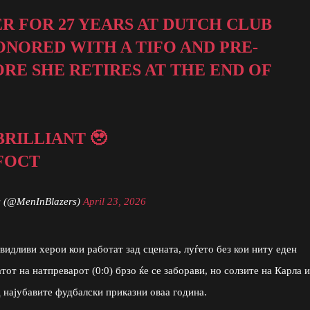
R FOR 27 YEARS AT DUTCH CLUB
ONORED WITH A TIFO AND PRE-
RE SHE RETIRES AT THE END OF
RILLIANT 🥹
FOCT
s (@MenInBlazers)
April 23, 2026
евидливи херои кои работат зад сцената, луѓето без кои ниту еден
от на натпреварот (0:0) брзо ќе се заборави, но солзите на Карла и
 најубавите фудбалски приказни оваа година.