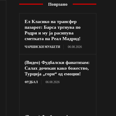
Поврзано
Ел Класико на трансфер
пазарот: Барса тргнува по
Родри и му ја расипува
сметката на Реал Мадрид!
ЧАРШИСКИ МУАБЕТИ
06.08.2026
(Видео) Фудбалски фанатизам:
Салах дочекан како божество,
Турција „гори“ од емоции!
ФУДБАЛ
06.08.2026