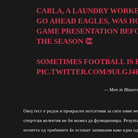
CARLA, A LAUNDRY WORKE
GO AHEAD EAGLES, WAS H
GAME PRESENTATION BEFO
THE SEASON 👏
SOMETIMES FOOTBALL IS B
PIC.TWITTER.COM/9ULGJ4
— Men in Blazer
Овој гест е редок и прекрасен потсетник за сите оние н
спортски колектив не би можел да функционира. Резултат
почитта од трибините ќе останат запишани како една од