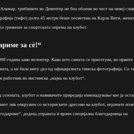
лкмар, трибините во Девентер не беа обоени во чест на некој сла
графија (тифо) долга 45 метри беше посветена на Карла Вити, жена
се грижеше за спортската опрема на клубот.
ариме за сè!“
1998 година како волонтер. Како што самата се присетува, во првите
ната, а не била ниту дел од официјалната тимска фотографија. Со т
н работник во вистинска „мајка на клубот“.
д сезоната, клубот и навивачите приредија изненадување кое ја оста
ниот лик опкружен со историските дресови на клубот, играчите изл
годариме“, додека управата ѝ врачи специјална благодарница на