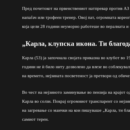
Пред почетокот на првенствениот натпревар против АЗ А
напаѓач или трофеен тренер. Овој пат, огромната корео
која цели 28 години неуморно работеше во пералната и 
„Карла, клупска икона. Ти благод
Карла (53) ја започнала својата приказна во клубот во 
години не ѝ било ниту дозволено да влезе во соблекувал
на времето, нејзината посветеност ја претвори од обиче
Во чест на нејзиното заминување во пензија на крајот о
Карла во солзи. Покрај огромниот транспарент со нејзи
на загревање со маички на кои пишуваше „Карла, ти бла
самиот терен.