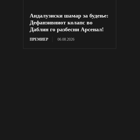
Андалузиски шамар за будење:
Дефанзивниот колапс во
Даблин го разбесни Арсенал!
ПРЕМИЕР
06.08.2026