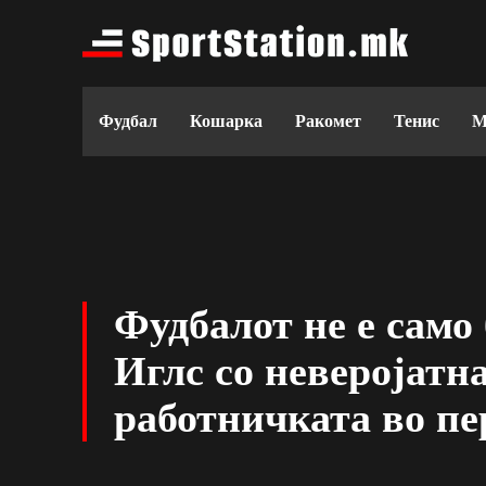
Фудбал
Кошарка
Ракомет
Тенис
М
Фудбалот не е само 
Иглс со неверојатна
работничката во пе