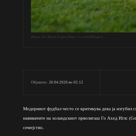
Извор: Go Ahead Eagles {https://x.com/GAEagles}
26.04.2026 во 02:12
Објавено:
Модерниот фудбал често се критикува дека ја изгубил св
навивачите на холандскиот прволигаш Го Ахед Иглс (Go 
семејство.