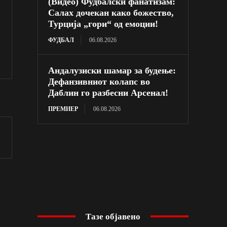
(Видео) Фудбалски фанатизам:
Салах дочекан како божество,
Турција „гори“ од емоции!
ФУДБАЛ
06.08.2026
Андалузиски шамар за будење:
Дефанзивниот колапс во
Даблин го разбесни Арсенал!
ПРЕМИЕР
06.08.2026
Тазе објавено