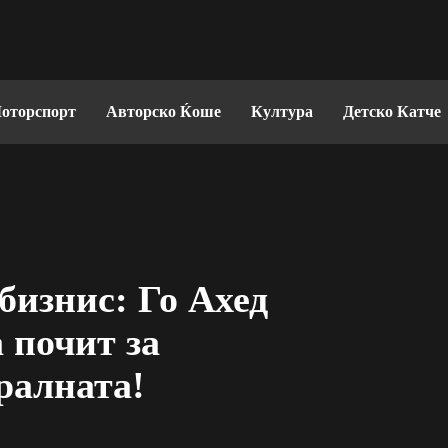
оторспорт
Авторско Ќоше
Култура
Детско Катче
бизнис: Го Ахед
 почит за
ралната!