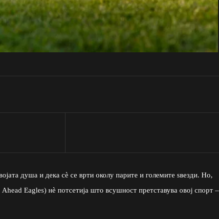
ојата душа и дека сè се врти околу парите и големите ѕвезди. Но,
Ahead Eagles) нè потсетија што всушност претставува овој спорт –