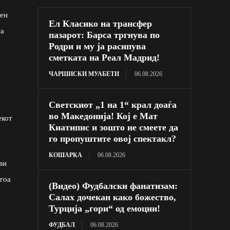
вен
Ел Класико на трансфер
та
пазарот: Барса тргнува по
Родри и му ја расипува
сметката на Реал Мадрид!
ЧАРШИСКИ МУАБЕТИ
06.08.2026
Светскиот „1 на 1“ крал доаѓа
во Македонија! Кој е Мат
екот
Киатипис и зошто не смеете да
го пропуштите овој спектакл?
КОШАРКА
06.08.2026
ви
егоа
(Видео) Фудбалски фанатизам:
Салах дочекан како божество,
Турција „гори“ од емоции!
ФУДБАЛ
06.08.2026