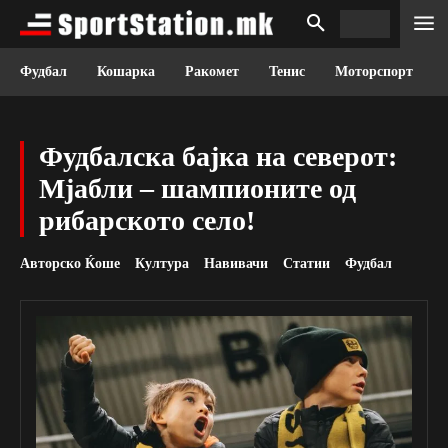
Фудбал
Кошарка
Ракомет
Тенис
Моторспорт
Фудбалска бајка на северот:
Мјабли – шампионите од
рибарското село!
Авторско Ќоше
Култура
Навивачи
Статии
Фудбал