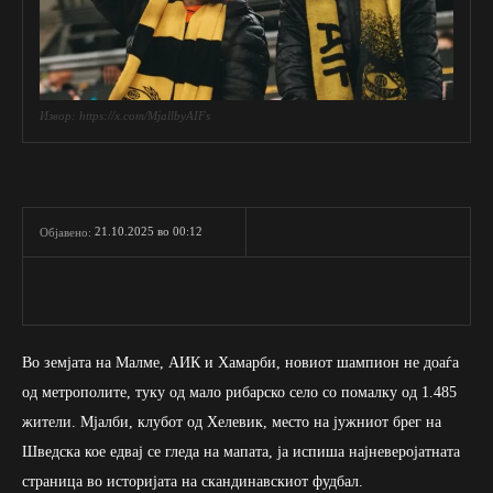
Извор: https://x.com/MjallbyAIFs
21.10.2025 во 00:12
Објавено:
Во земјата на Малме, АИК и Хамарби, новиот шампион не доаѓа
од метрополите, туку од мало рибарско село со помалку од 1.485
жители. Мјалби, клубот од Хелевик, место на јужниот брег на
Шведска кое едвај се гледа на мапата, ја испиша најневеројатната
страница во историјата на скандинавскиот фудбал.