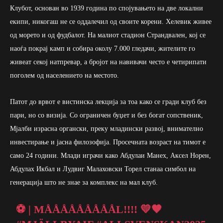
Клубот, основан во 1939 година по спојувањето на две локални
екипи, никогаш не се оддалечил од своите корени. Хелевик живее
од морето и од фудбалот. На малиот стадион Страндвален, кој се
наоѓа покрај камп и собира околу 7.000 гледачи, жителите го
живеат секој натпревар, а бројот на навивачи често е четирипати
поголем од населението на местото.
Патот до врвот е вистинска лекција за тоа како се гради клуб без
пари, но со визија. Со ограничен буџет и без богат сопственик,
Мјалби израсна органски, преку младински развој, внимателно
инвестирање и јасна филозофија. Просечната возраст на тимот е
само 24 години. Млади играчи како Абдулаи Манех, Аксел Норен,
Абдулах Икбал и Лудвиг Малаховски Торел станаа симбол на
генерација што не знае за комплекс на мал клуб.
⚽️ | MÅÅÅÅÅÅÅÅÅL!!!! 💛🖤