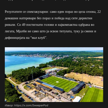
Резултатите се спектакуларни: само еден пораз во цела сезона, 22
домашни натпревари без пораз и победа над сите директни
ривали. Со 49 постигнати голови и најкомпактна одбрана во
лигата, Мјалби не само што ја освои титулата, туку ја смени и
дефиницијата на “мал клуб”.
Извор: https://x.com/SweeperPod