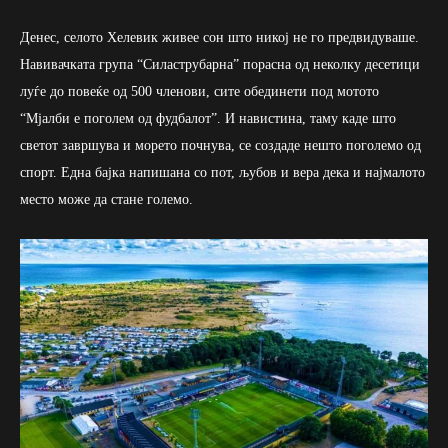
Денес, селото Хелевик живее сон што никој не го предвидуваше.
Навивачката група “Силастрyбарна” порасна од неколку десетици
луѓе до повеќе од 500 членови, сите обединети под мотото
“Мјалби е поголем од фудбалот”. И навистина, таму каде што
светот завршува и морето почнува, се создаде нешто поголемо од
спорт. Една бајка напишана со пот, љубов и вера дека и најмалото
место може да стане големо.