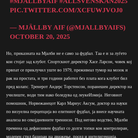
#MJÄLLBYAIF
#ALLSVENSKAN2025
PIC.TWITTER.COM/XCFUWJVOJ0
— MJÄLLBY AIF (@MJALLBYAIFS)
OCTOBER 20, 2025
Но, приказната на Мјалби не е само за фудбал. Таа е и за луѓето
кои стојат зад клубот. Спортскиот директор Хасе Ларсон, човек кој
првпат се приклучил уште во 1979, преживеал тумор на мозок и
рак на простата, и три години работел без плата кога клубот бил
пред колапс. Тренерот Андерс Торстенсон, поранешен директор на
училиште, води тим иако боледува од леукеИзмија. Неговиот
помошник, Норвежанецот Карл Мариус Аксум, доктор на науки
по визуелна перцепција во елитниот фудбал, ја внесе научната
анализа во секојдневните тренинзи. Под негово водство, Мјалби
премина од дефанзивен фудбал со долги топки кон контролиран,
модерен стил базиран на движење, посед и интелигенција.