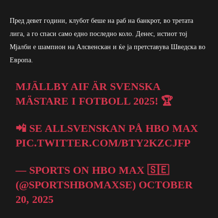
Пред девет години, клубот беше на раб на банкрот, во третата
лига, а го спаси само едно последно коло. Денес, истиот тој
Мјалби е шампион на Алсвенскан и ќе ја претставува Шведска во
Европа.
MJÄLLBY AIF ÄR SVENSKA
MÄSTARE I FOTBOLL 2025! 🏆
📲 SE ALLSVENSKAN PÅ HBO MAX
PIC.TWITTER.COM/BTY2KZCJFP
— SPORTS ON HBO MAX 🇸🇪
(@SPORTSHBOMAXSE)
OCTOBER
20, 2025