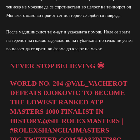
тенисер не можеше да се спротивстави во целост на тенисерот од
Монако, откако во првиот сет повторно се здоби со повреда.
После медицинскиот тајм-аут и укажаната помош, Ноле се врати
на теренот на големо задоволство на публиката, но сепак не успеа
во целост да се врати во форма до крајот на мечот.
NEVER STOP BELIEVING 🤩
WORLD NO. 204
@VAL_VACHEROT
DEFEATS DJOKOVIC TO BECOME
THE LOWEST RANKED ATP
MASTERS 1000 FINALIST IN
HISTORY.
@SH_ROLEXMASTERS
|
#ROLEXSHANGHAIMASTERS
PIC.TWITTER.COM/HA32DUF8SC