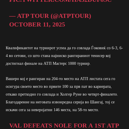
— ATP TOUR (@ATPTOUR)
OCTOBER 11, 2025
Квалификантот на турнирот успеа да го совлада Ѓоковиќ со 6-3, 6-
4 во сетови, со што стана најниско рангираниот тенисер кој
достигнал финале на АТП Мастерс 1000 турнир.
Вашеро кој е рангиран на 204-то место на АТП листата сега го
осигура своето место во првите 100 за прв пат во кариерата,
откако претходно го совлада и Холгер Руне во четврт-финалето.
Благодарение на неговата извонредна серија во Шангај, тој се
искачи сега за неверојатни 146 места, на 58-то место.
VAL DEFEATS NOLE FOR A 1ST ATP