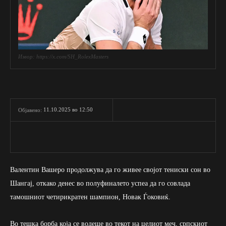
Извор: https://x.com/SH_RolexMasters
11.10.2025 во 12:50
Објавено:
Валентин Вашеро продолжува да го живее својот тениски сон во
Шангај, откако денес во полуфиналето успеа да го совлада
тамошниот четирикратен шампион, Новак Ѓоковиќ.
Во тешка борба која се водеше во текот на целиот меч, српскиот