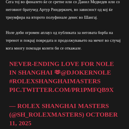
Сега тој во финалето ќе се сретне или со Данил Медведев или со
неговиот братучед Артур Риндеркнеч, во зависност од кој ќе
триумфира на второто полуфинале денес во Шангај.
Ноле доби огромен аплауз од публиката за неговата борба на
теренот и покрај повредата и продолжувањето на мечот во случај
кога многу помлади колеги би се откажале.
NEVER-ENDING LOVE FOR NOLE
IN SHANGHAI 🫶
@DJOKERNOLE
#ROLEXSHANGHAIMASTERS
PIC.TWITTER.COM/PR1PMFQB9X
— ROLEX SHANGHAI MASTERS
(@SH_ROLEXMASTERS)
OCTOBER
11, 2025