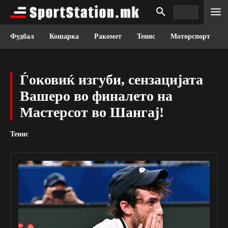
Фудбал
Кошарка
Ракомет
Тенис
Моторспорт
Ѓоковиќ изгуби, сензацијата
Вашеро во финалето на
Мастерсот во Шангај!
Тенис