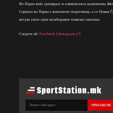
Во Париз веќе тренираат и олимписката шампионка Жен
Сцената во Париз е комплетно подготвена, а со Новак Ѓ
ветува уште еден незаборавен тениски спектакл.
Следете нè:
Facebook
|
Instagram
|
X
ПРИЈАВИ МЕ