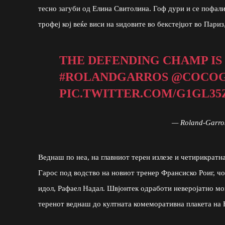
тесно загуби од Елина Свитолина. Гоф дури и се пофал
трофеј кој веќе виси на ѕидовите во бекстејџот во Пари
THE DEFENDING CHAMP IS
#ROLANDGARROS
@COCOG
PIC.TWITTER.COM/G1GL3
— Roland-Garro
Веднаш по неа, на главниот терен излезе и четирикратн
Гарос под водство на новиот тренер Франсиско Роиг, чо
идол, Рафаел Надал. Швјонтек одработи неверојатно моќ
теренот веднаш до култната комеморативна плакета на 