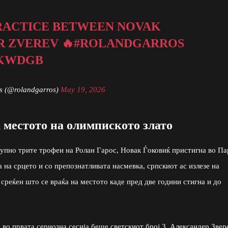
 PRACTICE BETWEEN NOVAK
 ZVEREV 🔥
#ROLANDGARROS
HKWDGB
s (@rolandgarros)
May 19, 2026
а местото на олимпиското злато
купно трите трофеи на Ролан Гарос, Новак Ѓоковиќ пристигна во Па
 на срцето и со препознатливата насмевка, српскиот ас излезе на
реќен што се враќа на местото каде пред две години стигна и до
 во првата сериозна сесија беше светскиот број 3, Александер Звер