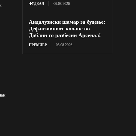
ФУДБАЛ
06.08.2026
н
Андалузиски шамар за будење:
Дефанзивниот колапс во
Даблин го разбесни Арсенал!
ПРЕМИЕР
06.08.2026
лан
а