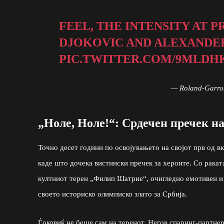
FEEL, THE INTENSITY AT
DJOKOVIC AND ALEXANDER
PIC.TWITTER.COM/9MLD
— Roland-Garro
„Ноле, Ноле!“: Срдечен пречек н
Точно десет години по освојувањето на својот прв од в
каде што дочека вистински пречек за хероите. Со раката
култниот терен „Филип Шатрие“, очигледно емотивен и с
своето историско олимписко злато за Србија.
Ѓоковиќ не беше сам на теренот. Негов спаринг-партнер