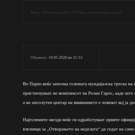
Извор: ©Vincent Curutchet / FFT (https://www.rolandgarros.com)
19.05.2026 во 21:53
Објавено:
Во Париз веќе започна големата мундијалска треска на 
пристигнуваат во комплексот на Ролан Гарос, каде што 
а во апсолутен центар на вниманието е човекот кој ја 
Најголемите ѕвезди веќе ги одработуваат првите офици
влезници за „Отворањето на неделата“ да седат на само