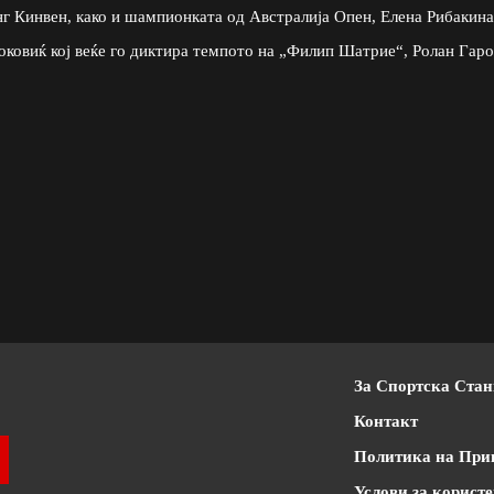
г Кинвен, како и шампионката од Австралија Опен, Елена Рибакина
оковиќ кој веќе го диктира темпото на „Филип Шатрие“, Ролан Гаро
За Спортска Ста
Контакт
Политика на При
Услови за корист