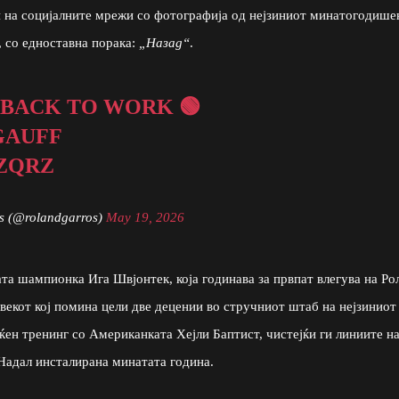
и на социјалните мрежи со фотографија од нејзиниот минатогодише
з, со едноставна порака:
„Назад“
.
 BACK TO WORK 🟢
AUFF
5ZQRZ
s (@rolandgarros)
May 19, 2026
ата шампионка Ига Швјонтек, која годинава за првпат влегува на Ро
векот кој помина цели две децении во стручниот штаб на нејзиниот
ен тренинг со Американката Хејли Баптист, чистејќи ги линиите н
Надал инсталирана минатата година.