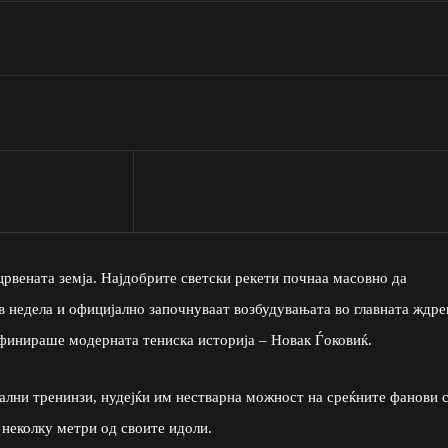
црвената земја. Најдобрите светски рекети почнаа масовно да
в недела и официјално започнуваат возбудувањата во главната ждре
дефинираше модерната тениска историја – Новак Ѓоковиќ.
јални тренинзи, нудејќи им нестварна можност на среќните фанови 
 неколку метри од своите идоли.