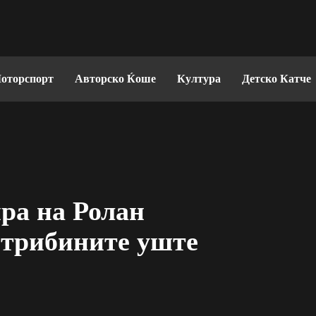
оторспорт
Авторско Ќоше
Култура
Детско Катче
ра на Ролан
 трибините уште