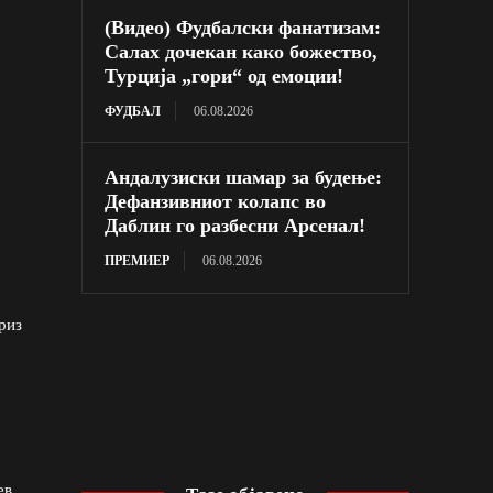
(Видео) Фудбалски фанатизам:
Салах дочекан како божество,
Турција „гори“ од емоции!
ФУДБАЛ
06.08.2026
Андалузиски шамар за будење:
Дефанзивниот колапс во
Даблин го разбесни Арсенал!
ПРЕМИЕР
06.08.2026
риз
ев.