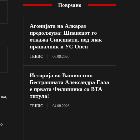
Поврзано
Агонијата на Алкараз
продолжува: Шпанецот го
откажа Синсинати, под знак
прашалник и УС Опен
ТЕНИС
06.08.2026
Историја во Вашингтон:
Бестрашната Александра Еала
е првата Филипинка со ВТА
титула!
пка,
ТЕНИС
04.08.2026
со