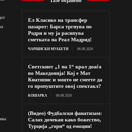
Тазе објавено
цот
Ел Класико на трансфер
пазарот: Барса тргнува по
ка
Родри и му ја расипува
сметката на Реал Мадрид!
ЧАРШИСКИ МУАБЕТИ
06.08.2026
Светскиот „1 на 1“ крал доаѓа
во Македонија! Кој е Мат
Киатипис и зошто не смеете да
го пропуштите овој спектакл?
КОШАРКА
06.08.2026
(Видео) Фудбалски фанатизам:
нка
Салах дочекан како божество,
Турција „гори“ од емоции!