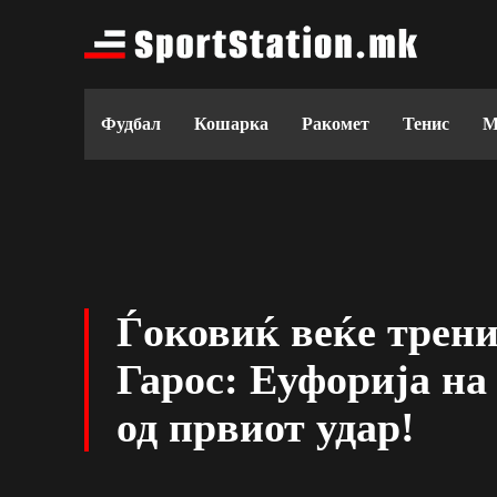
Фудбал
Кошарка
Ракомет
Тенис
М
Ѓоковиќ веќе трени
Гарос: Еуфорија на
од првиот удар!