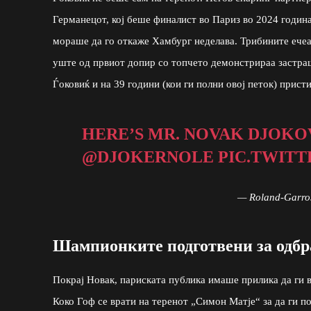
Германецот, кој беше финалист во Париз во 2024 година
мораше да го откаже Хамбург неделава. Трибините ече
уште од првиот допир со топчето демонстрираа застрашу
Ѓоковиќ и на 39 години (кои ги полни овој петок) прист
HERE’S MR. NOVAK DJOKO
@DJOKERNOLE
PIC.TWITT
— Roland-Garro
Шампионките подготвени за одбр
Покрај Новак, париската публика имаше прилика да ги 
Коко Гоф се врати на теренот „Симон Матје“ за да ги 