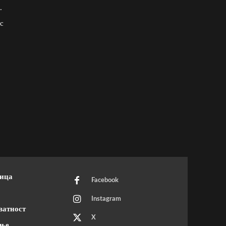
.
с
ница
Facebook
Instagram
ватност
X
ење