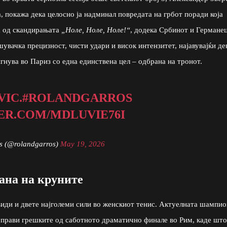
, покажа дека целосно ја надминал повредата на грбот поради која
а од скандирањата
„Ноле, Ноле, Ноле!“
, додека Србинот и Германе
вачка прецизност, чисти удари и висок интензитет, најавувајќи де
игнува во Париз со една единствена цел – одбрана на тронот.
VIC.
#ROLANDGARROS
ER.COM/MDLUVIE76I
s (@rolandgarros)
May 19, 2026
ана на круните
види и двете најголеми сили во женскиот тенис. Актуелната шампио
поправи грешките од саботното драматично финале во Рим, каде што