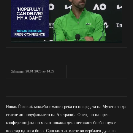
28.01.2026 во 14:29
Објавено:
Новак Ѓоковиќ можеби имаше среќа со повредата на Музети за да
стигне до полуфиналето на Австралија Опен, но на прес-
конференцијата по мечот покажа дека неговиот борбен дух е
поостар од кога било. Српскиот ас влезе во вербален дуел со