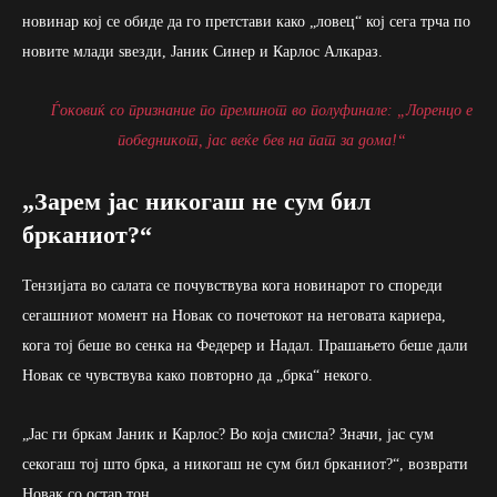
новинар кој се обиде да го претстави како „ловец“ кој сега трча по
новите млади ѕвезди, Јаник Синер и Карлос Алкараз.
Ѓоковиќ со признание по преминот во полуфинале: „Лоренцо е
победникот, јас веќе бев на пат за дома!“
„Зарем јас никогаш не сум бил
брканиот?“
Тензијата во салата се почувствува кога новинарот го спореди
сегашниот момент на Новак со почетокот на неговата кариера,
кога тој беше во сенка на Федерер и Надал. Прашањето беше дали
Новак се чувствува како повторно да „брка“ некого.
„Јас ги бркам Јаник и Карлос? Во која смисла? Значи, јас сум
секогаш тој што брка, а никогаш не сум бил брканиот?“, возврати
Новак со остар тон.