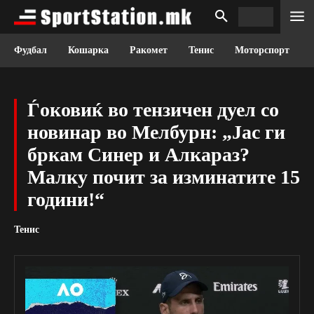
Фудбал
Кошарка
Ракомет
Тенис
Моторспорт
Ѓоковиќ во тензичен дуел со
новинар во Мелбурн: „Јас ги
бркам Синер и Алкараз?
Малку почит за изминатите 15
години!“
Тенис