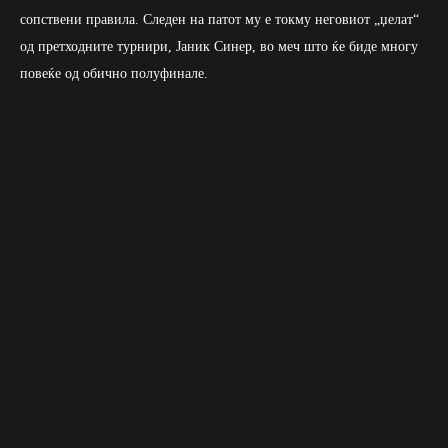
сопствени правила. Следен на патот му е токму неговиот „џелат“
од претходните турнири, Јаник Синер, во меч што ќе биде многу
повеќе од обично полуфинале.