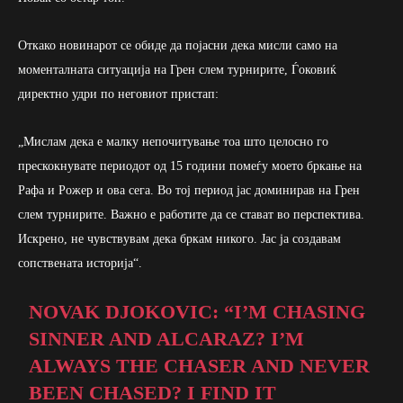
Откако новинарот се обиде да појасни дека мисли само на
моменталната ситуација на Грен слем турнирите, Ѓоковиќ
директно удри по неговиот пристап:
„Мислам дека е малку непочитување тоа што целосно го
прескокнувате периодот од 15 години помеѓу моето бркање на
Рафа и Рожер и ова сега. Во тој период јас доминирав на Грен
слем турнирите. Важно е работите да се стават во перспектива.
Искрено, не чувствувам дека бркам никого. Јас ја создавам
сопствената историја“.
NOVAK DJOKOVIC: “I’M CHASING
SINNER AND ALCARAZ? I’M
ALWAYS THE CHASER AND NEVER
BEEN CHASED? I FIND IT