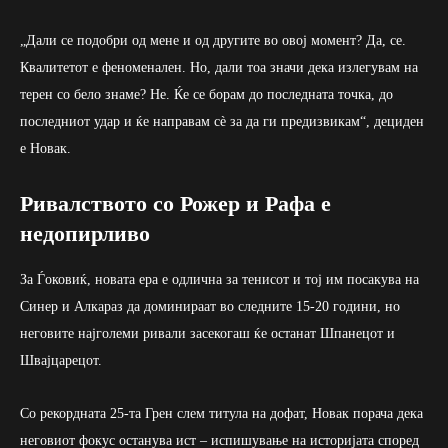
„Дали се подобри од мене и од другите во овој момент? Да, се.
Квалитетот е феноменален. Но, дали тоа значи дека излегувам на
терен со бело знаме? Не. Ќе се борам до последната точка, до
последниот удар и ќе направам сè за да ги предизвикам“, дециден
е Новак.
Ривалството со Рожер и Рафа е
недопирливо
За Ѓоковиќ, новата ера е одлична за тенисот и тој им посакува на
Синер и Алкараз да доминираат во следните 15-20 години, но
неговите најголеми ривали засекогаш ќе останат Шпанецот и
Швајцарецот.
Со рекордната 25-та Грен слем титула на дофат, Новак порача дека
неговиот фокус останува ист – испишување на историјата според