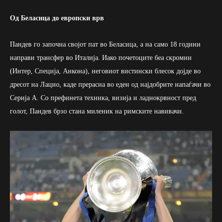
Од Беласица до европски врв
Пандев го започна својот пат во Беласица, а на само 18 години
направи трансфер во Италија. Иако почетоците беа скромни
(Интер, Специја, Анкона), неговиот вистински блесок дојде во
дресот на Лацио, каде прерасна во еден од најдобрите напаѓачи во
Серија А. Со префинета техника, визија и ладнокрвност пред
голот, Пандев брзо стана миленик на римските навивачи.