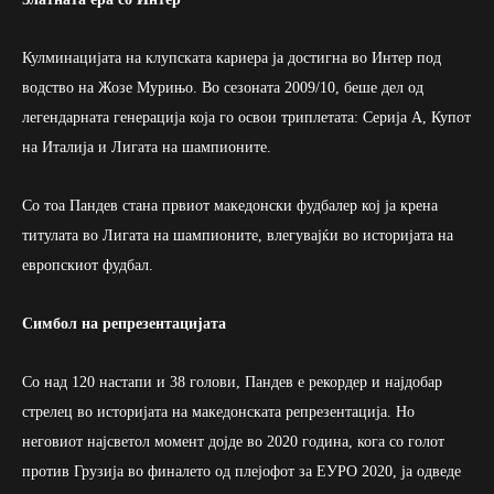
Кулминацијата на клупската кариера ја достигна во Интер под
водство на Жозе Мурињо. Во сезоната 2009/10, беше дел од
легендарната генерација која го освои триплетата: Серија А, Купот
на Италија и Лигата на шампионите.
Со тоа Пандев стана првиот македонски фудбалер кој ја крена
титулата во Лигата на шампионите, влегувајќи во историјата на
европскиот фудбал.
Симбол на репрезентацијата
Со над 120 настапи и 38 голови, Пандев е рекордер и најдобар
стрелец во историјата на македонската репрезентација. Но
неговиот најсветол момент дојде во 2020 година, кога со голот
против Грузија во финалето од плејофот за ЕУРО 2020, ја одведе