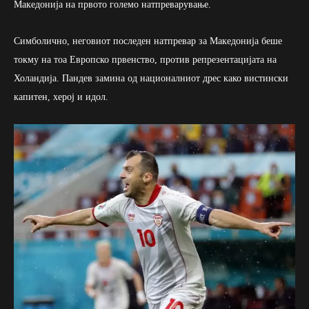
Македонија на првото големо натпреварување.
Симболично, неговиот последен натпревар за Македонија беше
токму на тоа Европско првенство, против репрезентацијата на
Холандија. Пандев замина од националниот дрес како вистински
капитен, херој и идол.