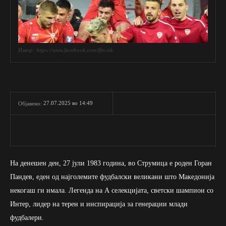
Извор: https://www.facebook.com/ffm.mk
27.07.2025 во 14:49
Објавено:
На денешен ден, 27 јули 1983 година, во Струмица е роден Горан
Пандев, еден од најголемите фудбалски великани што Македонија
некогаш ги имала. Легенда на А селекцијата, светски шампион со
Интер, лидер на терен и инспирација за генерации млади
фудбалери.