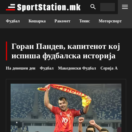
Фудбал
Кошарка
Ракомет
Тенис
Моторспорт
Горан Пандев, капитенот кој
испиша фудбалска историја
На денешен ден
Фудбал
Македонски Фудбал
Серија А