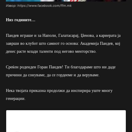
Извор: https://www.facebook.com/ffm.mk
Низ годините…
Пандев играше и за Наполи, Галатасарај, Џенова, а кариерата ја
заврши во клубот што самиот го основа: Академија Пандев, кој
денес расте млади таленти под негово менторство.
Среќен роденден Горан Пандев! Ти благодараме што ни даде
причини да сонуваме, да се гордееме и да веруваме.
Нека твојата приказна продолжи да инспирира уште многу
генерации.