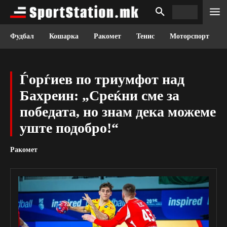
Фудбал
Кошарка
Ракомет
Тенис
Моторспорт
Ѓорѓиев по триумфот над
Бахреин: „Среќни сме за
победата, но знам дека можеме
уште подобро!“
Ракомет