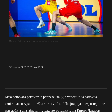
Извор: https://macedoniahandball.com.mk/
9.01.2026 во 11:33
Објавено:
Македонската ракометна репрезентација успешно ја започна
својата авантура на „Жолтиот куп“ во Швајцарија, а еден од оние
кои добија значајна минутажа во ротациите на Кирил Лазаров