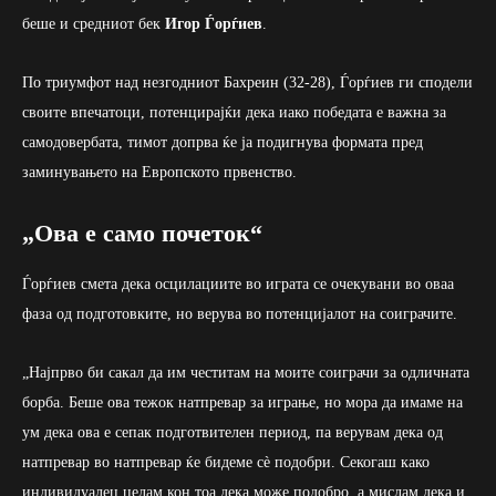
беше и средниот бек
Игор Ѓорѓиев
.
По триумфот над незгодниот Бахреин (32-28), Ѓорѓиев ги сподели
своите впечатоци, потенцирајќи дека иако победата е важна за
самодовербата, тимот допрва ќе ја подигнува формата пред
заминувањето на Европското првенство.
„Ова е само почеток“
Ѓорѓиев смета дека осцилациите во играта се очекувани во оваа
фаза од подготовките, но верува во потенцијалот на соиграчите.
„Најпрво би сакал да им честитам на моите соиграчи за одличната
борба. Беше ова тежок натпревар за играње, но мора да имаме на
ум дека ова е сепак подготвителен период, па верувам дека од
натпревар во натпревар ќе бидеме сè подобри. Секогаш како
индивидуалец целам кон тоа дека може подобро, а мислам дека и