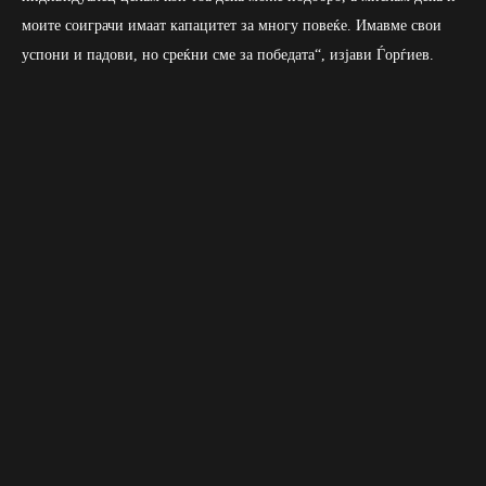
моите соиграчи имаат капацитет за многу повеќе. Имавме свои
успони и падови, но среќни сме за победата“, изјави Ѓорѓиев.