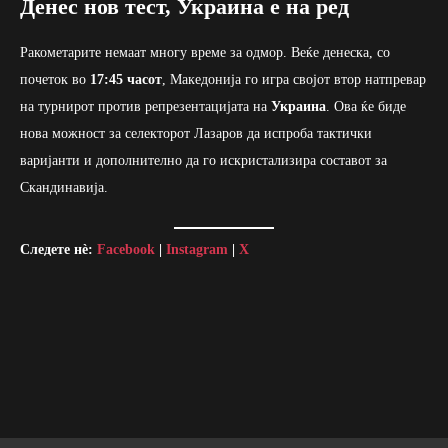
Денес нов тест, Украина е на ред
Ракометарите немаат многу време за одмор. Веќе денеска, со
почеток во
17:45 часот
, Македонија го игра својот втор натпревар
на турнирот против репрезентацијата на
Украина
. Ова ќе биде
нова можност за селекторот Лазаров да испроба тактички
варијанти и дополнително да го искристализира составот за
Скандинавија.
Следете нè:
Facebook
|
Instagram
|
X