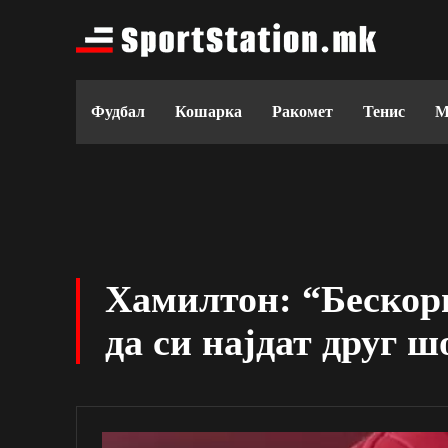
Фудбал
Кошарка
Ракомет
Тенис
М
Хамилтон: “Бескори
да си најдат друг 