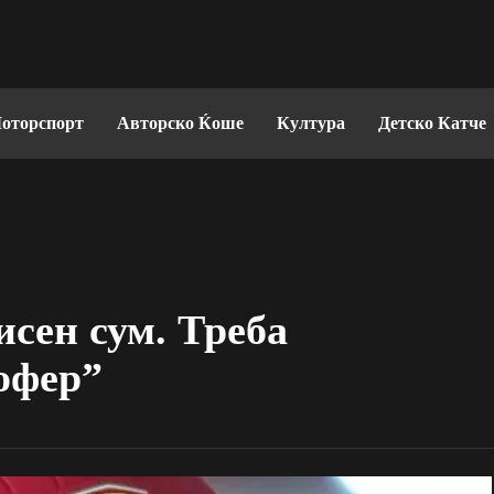
оторспорт
Авторско Ќоше
Култура
Детско Катче
сен сум. Треба
шофер”