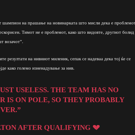
т шампион на прашање на новинарката што мисли дека е проблемот
 бескорисен. Тимот не е проблемот, како што видовте, другиот болид
ат возачот”.
те резултати на нивниот миленик, сепак се надеваа дека тој ќе се
јде како големо изненадување за нив.
 JUST USELESS. THE TEAM HAS NO
 IS ON POLE, SO THEY PROBABLY
VER.”
TON AFTER QUALIFYING 💔