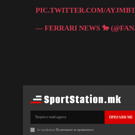
PIC.TWITTER.COM/AYJMB
— FERRARI NEWS 🐎 (@FA
ПРИЈАВИ МЕ
Ја прифаќам
Политиката за приватност
.