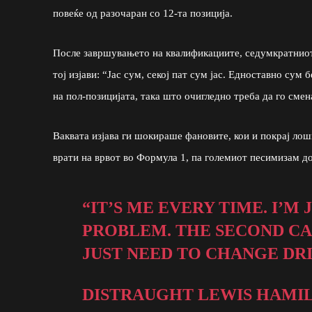
повеќе од разочаран со 12-та позиција.
После завршувањето на квалификациите, седумкратнио
тој изјави: “Јас сум, секој пат сум јас. Едноставно сум
на пол-позицијата, така што очигледно треба да го смен
Ваквата изјава ги шокираше фановите, кои и покрај лоши
врати на врвот во Формула 1, па големиот песимизам до
“IT’S ME EVERY TIME. I’M
PROBLEM. THE SECOND CAR
JUST NEED TO CHANGE DRI
DISTRAUGHT LEWIS HAMIL