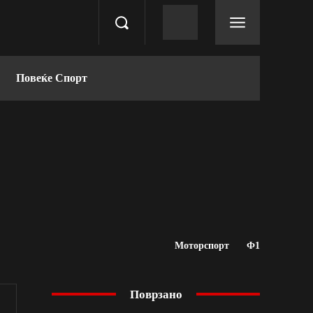
Повеќе Спорт
Моторспорт
Ф1
Поврзано