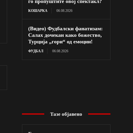
го пропуштите овој спектакл?
КОШАРКА
06.08.2026
(Видео) Фудбалски фанатизам:
Салах дочекан како божество,
Турција „гори“ од емоции!
ФУДБАЛ
06.08.2026
Тазе објавено