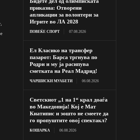
Бидете дел од олимписката
приказна: Отворени
апликации за волонтери за
Игрите во ЛА 2028
,
ПОВЕЌЕ СПОРТ
07.08.2026
 е
Ел Класико на трансфер
пазарот: Барса тргнува по
Родри и му ја расипува
сметката на Реал Мадрид!
ЧАРШИСКИ МУАБЕТИ
06.08.2026
Светскиот „1 на 1“ крал доаѓа
во Македонија! Кој е Мат
Киатипис и зошто не смеете да
го пропуштите овој спектакл?
КОШАРКА
06.08.2026