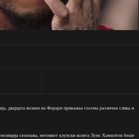
ија, двајцата возачи на Ферари прикажаа сосема различна слика и
-позиција сезонава, неговиот клупски колега Луис Хамилтон беше