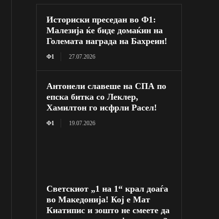
Историски преседан во Ф1:
Малезија ќе биде домаќин на
Големата награда на Бахреин!
Ф1
27.07.2026
Антонели славеше на СПА по
епска битка со Леклер,
Хамилтон го исфрли Расел!
Ф1
19.07.2026
Светскиот „1 на 1“ крал доаѓа
во Македонија! Кој е Мат
Киатипис и зошто не смеете да