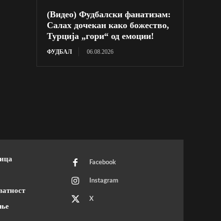
(Видео) Фудбалски фанатизам:
Салах дочекан како божество,
Турција „гори“ од емоции!
ФУДБАЛ
06.08.2026
ница
Facebook
Instagram
ватност
X
ење