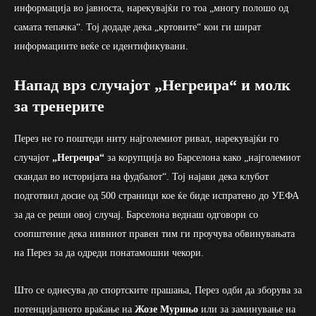
информација во јавноста, нарекувајќи го тоа „многу полошо од
самата тепачка“. Тој додаде дека „кртовите“ кои ги шират
информациите веќе се идентификувани.
Напад врз случајот „Негреира“ и молк
за тренерите
Перез не го поштеди ниту најголемиот ривал, нарекувајќи го
случајот
„Негреира“
за корупција во Барселона како „најголемиот
скандал во историјата на фудбалот“. Тој најави дека клубот
подготвил досие од 500 страници кое ќе биде испратено до УЕФА
за да се реши овој случај. Барселона веднаш одговори со
соопштение дека нивниот правен тим ги проучува обвинувањата
на Перез за да одреди понатамошни чекори.
Што се однесува до спортските прашања, Перез одби да зборува за
потенцијалното враќање на
Жозе Мурињо
или за заминување на