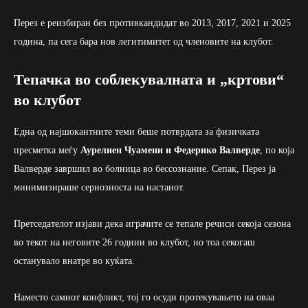
Перез е реизбиран без противкандидат во 2013, 2017, 2021 и 2025
година, па сега бара нов легитимитет од членовите на клубот.
Тепачка во соблекувалната и „кртови“
во клубот
Една од најшокантните теми беше потврдата за физичката
пресметка меѓу
Аурелиен Чуамени и Федерико Валверде
, по која
Валверде завршил во болница во бессознание. Сепак, Перез ја
минимизираше сериозноста на настанот.
Претседателот изјави дека играчите се тепале речиси секоја сезона
во текот на неговите 26 години во клубот, но тоа секогаш
останувало внатре во куќата.
Наместо самиот конфликт, тој го осуди протекувањето на оваа