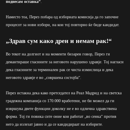
поднесам оставка“
.
Наместо тоа, Перез побара од изборната комисија да го започне
процесот за нови избори, на кои тој повторно ќе биде кандидат.
„Здрав сум како дрен и немам рак!“
Во текот на долгиот и на моменти бизарен говор, Перез ги
демантираше гласините за неговото нарушено здравје. Тој нагласи
дека гласините за терминален рак се чиста измислица и дека
неговото здравје е во „совршена состојба“.
Перез истакна дека како претседател на Реал Мадрид и на светска
градежна компанија со 170.000 вработени, не би можел да ги
извршува двете функции доколку не е во одлична здравствена
форма. Тој ги повика сите оние кои работат „во сенка“ против
него да излезат јавно и да се кандидираат на изборите.