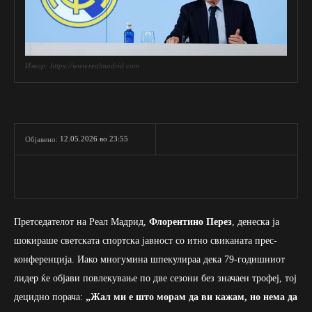
Извор: https://www.realmadrid.com
12.05.2026 во 23:55
Објавено:
Претседателот на Реал Мадрид,
Флорентино Перез
, денеска ја
шокираше светската спортска јавност со итно свиканата прес-
конференција. Иако многумина шпекулираа дека 79-годишниот
лидер ќе објави повлекување по две сезони без значаен трофеј, тој
децидно порача:
„Жал ми е што морам да ви кажам, но нема да