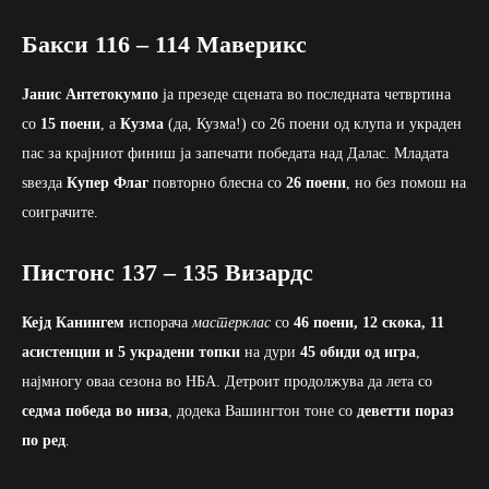
Бакси 116 – 114 Маверикс
Јанис Антетокумпо
ја презеде сцената во последната четвртина
со
15 поени
, а
Кузма
(да, Кузма!) со 26 поени од клупа и украден
пас за крајниот финиш ја запечати победата над Далас. Младата
ѕвезда
Купер Флаг
повторно блесна со
26 поени
, но без помош на
соиграчите.
Пистонс 137 – 135 Визардс
Кејд Канингем
испорача
мастерклас
со
46 поени, 12 скока, 11
асистенции и 5 украдени топки
на дури
45 обиди од игра
,
најмногу оваа сезона во НБА. Детроит продолжува да лета со
седма победа во низа
, додека Вашингтон тоне со
деветти пораз
по ред
.