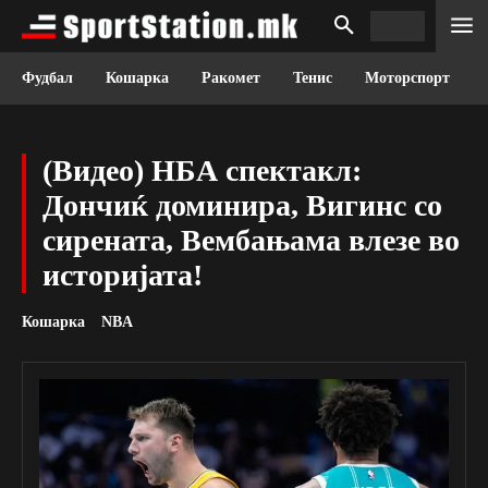
Фудбал
Кошарка
Ракомет
Тенис
Моторспорт
(Видео) НБА спектакл:
Дончиќ доминира, Вигинс со
сирената, Вембањама влезе во
историјата!
Кошарка
NBA