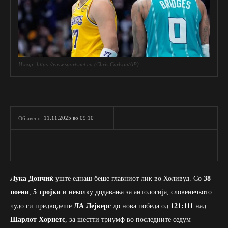
Извор: https://www.sportsnet.ca (Chris Carlson/AP)
11.11.2025 во 09:10
Објавено:
Лука Дончиќ
уште еднаш беше главниот лик во Холивуд. Со
38
поени
,
5 тројки
и неколку додавања за антологија, словенечкото
чудо ги предводеше
ЛА Лејкерс
до нова победа од
121:111
над
Шарлот Хорнетс
, за шестти триумф во последните седум