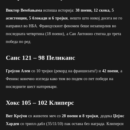
Виктор Вембањама
испиша историја:
38 поени, 12 скока, 5
асистенции, 5 блокади и 6 тројки
, нешто што никој досега не го
направил во НБА. Францускиот феномен беше незапирлив во
последната четвртина (18 поени), а Сан Антонио стигна до трета
победа по ред.
Санс 121 – 98 Пеликанс
Грејсон Ален
со 10 тројки (рекорд на франшизата!) и
42 поени
, а
Феникс конечно изгледа како тим во подем со пет победи на
последните шест натпревари.
Хокс 105 – 102 Клиперс
Вит Крејчи
со животен меч со
28 поени и 8 тројки
, додека
Џејмс
Харден
со трипл-дабл (35/11/10) пак остана без награда. Клиперси