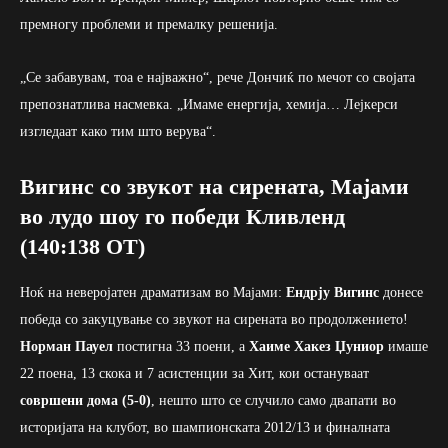
премногу проблеми и премалку решенија.
„Се забавувам, тоа е најважно“, рече Дончиќ по мечот со својата
препознатлива насмевка. „Имаме енергија, хемија… Лејкерси
изгледаат како тим што верува“.
Вигинс со звукот на сирената, Мајами
во лудо шоу го победи Кливленд
(140:138 ОТ)
Ноќ на неверојатен драматизам во Мајами:
Ендрју Вигинс
донесе
победа со закуцување со звукот на сирената во продолжението!
Норман Пауел
постигна 33 поени, а
Хаиме Хакез Џуниор
имаше
22 поена, 13 скока и 7 асистенции за Хит, кои остануваат
совршени дома (5-0)
, нешто што се случило само двапати во
историјата на клубот, во шампионската 2012/13 и финалната