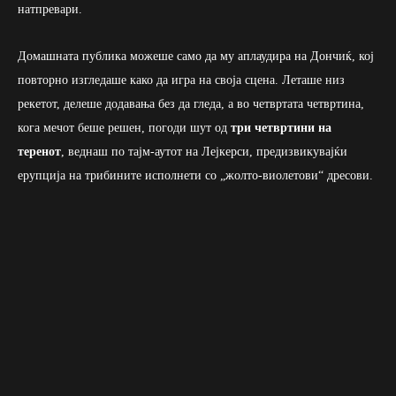
натпревари.
Домашната публика можеше само да му аплаудира на Дончиќ, кој
повторно изгледаше како да игра на своја сцена. Леташе низ
рекетот, делеше додавања без да гледа, а во четвртата четвртина,
кога мечот беше решен, погоди шут од
три четвртини на
теренот
, веднаш по тајм-аутот на Лејкерси, предизвикувајќи
ерупција на трибините исполнети со „жолто-виолетови“ дресови.