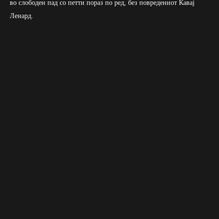
во слободен пад со петти пораз по ред, без повредениот Кавај
Ленард.