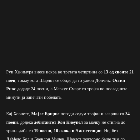
Руи Хачимура внесе искра во третата четвртина со
13 од своите 21
поен
, токму кога Шарлот се обиде да го удвои Дончиќ.
Остин
Ривс
додаде 24 поени, а Маркус Смарт со тројка во последните
минути ја запечати победата.
Кај Хорнетс,
Мајлс Бриџис
погоди седум тројки и заврши со
34
поени
, додека
дебитантот Кон Кнеупел
за малку не стигна до
трипл-дабл со
19 поени, 10 скока и 9 асистенции
. Но, без
ЛаМело Бол и Брендон Милер, Шарлот повторно беше тим со