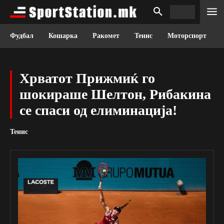
Фудбал
Кошарка
Ракомет
Тенис
Моторспорт
Хрватот Прижмиќ го
шокираше Шелтон, Рибакина
се спаси од елиминација!
Тенис