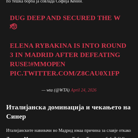
по тешка борба ја совлада Софија Кенин.
DUG DEEP AND SECURED THE W
🫡
ELENA RYBAKINA IS INTO ROUND
3 IN MADRID AFTER DEFEATING
RUSE!
#MMOPEN
PIC.TWITTER.COM/Z8CAU0X1FP
— wta (@WTA)
April 24, 2026
Италијанска доминација и чекањето на
Синер
Италијанските навивачи во Мадрид имаа причина за славје откако