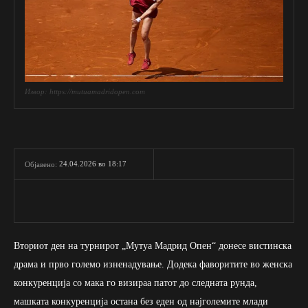
Извор: https://mutuamadridopen.com
24.04.2026 во 18:17
Објавено:
Вториот ден на турнирот „Мутуа Мадрид Опен“ донесе вистинска
драма и прво големо изненадување. Додека фаворитите во женска
конкуренција со мака го визираа патот до следната рунда,
машката конкуренција остана без еден од најголемите млади