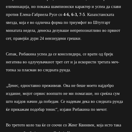
елиминација, но покажа шампионски карактер и успеа да слави
против Елена-Габриела Русе со
4-6, 6-3, 7-5
. Казахстанската
ѕвезда, која е во одлична форма по триумфот во Штутгарт
минатата недела, денеска делуваше непрепознатливо во првиот
сет, правејќи дури 24 неизнудени грешки.
Сепак, Рибакина успеа да се консолидира, се врати од брејк
негатива во одлучувачкиот трет сет и ја искористи третата меч-
топка за пласман во следната рунда.
„Денес, едноставно преживеав. Ова не беше моето најдобро
издание, мојот сервис воопшто не ми помагаше, но среќна сум
што најдов начин да победам. Се надевам дека во следната рунда
ќе прикажам подобар тенис“, изјави Рибакина по мечот.
Во третото коло таа ќе се соочи со Женг Квинвен, која исто така