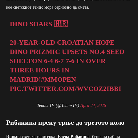
кое светскиот тенис мора сериозно да смета.
DINO SOARS 🇭🇷
20-YEAR-OLD CROATIAN HOPE
DINO PRIZMIC UPSETS NO.4 SEED
SHELTON 6-4 6-7 7-6 IN OVER
THREE HOURS IN
MADRID!
#MMOPEN
PIC.TWITTER.COM/WVCOZ2IBBI
— Tennis TV (@TennisTV)
April 24, 2026
Рибакина преку трње до третото коло
Втората светска тенисерка,
Елена Рибакина
, беше на раб на