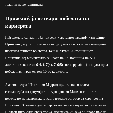
таленти на денешницата.
Прижмиќ ја оствари победата на
кариерата
Најголемата сензација ја приреди хрватскиот квалификант
Дино
Прижмиќ
, кој по тричасовна исцрпувачка битка го елиминираше
шесттиот тенисер во светот,
Бен Шелтон
. 20-годишниот
Прижмиќ, кој моментално се наоѓа на 87. позиција на АТП
листата, славеше со
6-4, 6-7(4), 7-6(5)
, остварувајќи ја својата прва
победа над играч од топ-10 во кариерата.
Американецот Шелтон во Мадрид пристигна со голема
самодоверба по триумфот на турнирот во Минхен минатата
недела, но на мадридската земја немаше одговор за сервисот на
Прижмиќ. Хрватот одигра перфектен меч во кој не му дозволи на
Шелтон ниту една брејк-топка, покажувајќи дека е новото име на