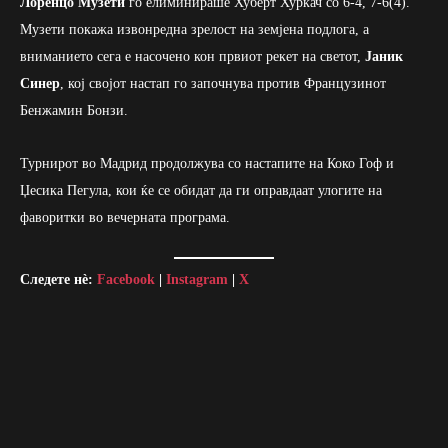
Лоренцо Музети
го елиминираше Хуберт Хуркач со 6-4, 7-6(4).
Музети покажа извонредна зрелост на земјена подлога, а
вниманието сега е насочено кон првиот рекет на светот,
Јаник
Синер
, кој својот настап го започнува против Французинот
Бенжамин Бонзи.
Турнирот во Мадрид продолжува со настапите на Коко Гоф и
Џесика Пегула, кои ќе се обидат да ги оправдаат улогите на
фаворитки во вечерната програма.
Следете нè:
Facebook
|
Instagram
|
X