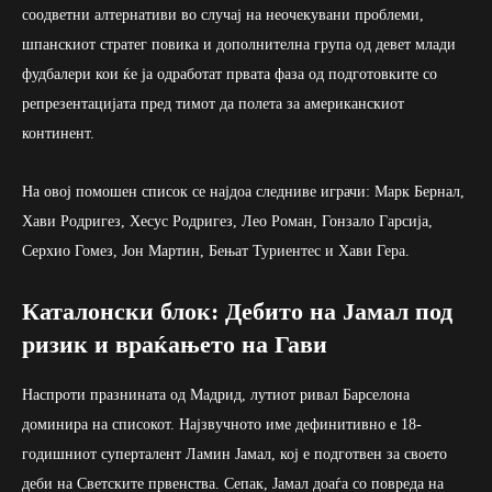
соодветни алтернативи во случај на неочекувани проблеми,
шпанскиот стратег повика и дополнителна група од девет млади
фудбалери кои ќе ја одработат првата фаза од подготовките со
репрезентацијата пред тимот да полета за американскиот
континент.
На овој помошен список се најдоа следниве играчи: Марк Бернал,
Хави Родригез, Хесус Родригез, Лео Роман, Гонзало Гарсија,
Серхио Гомез, Јон Мартин, Бењат Туриентес и Хави Гера.
Каталонски блок: Дебито на Јамал под
ризик и враќањето на Гави
Наспроти празнината од Мадрид, лутиот ривал Барселона
доминира на списокот. Најзвучното име дефинитивно е 18-
годишниот суперталент Ламин Јамал, кој е подготвен за своето
деби на Светските првенства. Сепак, Јамал доаѓа со повреда на