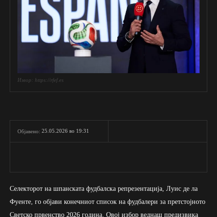
Извор: https://rfef.es
25.05.2026 во 19:31
Објавено:
Селекторот на шпанската фудбалска репрезентација, Луис де ла
Фуенте, го објави конечниот список на фудбалери за претстојното
Светско првенство 2026 година. Овој избор веднаш предизвика