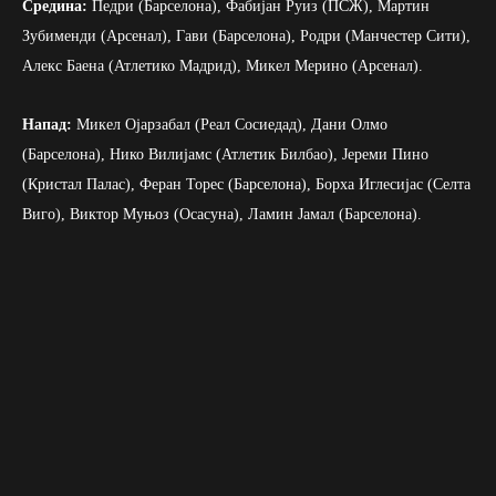
Средина:
Педри (Барселона), Фабијан Руиз (ПСЖ), Мартин
Зубименди (Арсенал), Гави (Барселона), Родри (Манчестер Сити),
Алекс Баена (Атлетико Мадрид), Микел Мерино (Арсенал).
Напад:
Микел Ојарзабал (Реал Сосиедад), Дани Олмо
(Барселона), Нико Вилијамс (Атлетик Билбао), Јереми Пино
(Кристал Палас), Феран Торес (Барселона), Борха Иглесијас (Селта
Виго), Виктор Муњоз (Осасуна), Ламин Јамал (Барселона).