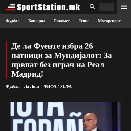
Фудбал
Кошарка
Ракомет
Тенис
Моторспорт
Де ла Фуенте избра 26
патници за Мундијалот: За
првпат без играч на Реал
Мадрид!
Фудбал
Ла Лига
ФИФА / УЕФА