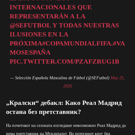
INTERNACIONALES QUE
REPRESENTARÁN A LA
@SEFUTBOL
Y TODAS NUESTRAS
ILUSIONES EN LA
PRÓXIMA
#COPAMUNDIALFIFA
.
#VA
MOSESPAÑA
PIC.TWITTER.COM/PZAFZRUG1B
— Selección Española Masculina de Fútbol (@SEFutbol)
May 25,
2026
„Кралски“ дебакл: Како Реал Мадрид
остана без претставник?
На почетокот на сезоната изгледаше невозможно Реал Мадрид да
нема претставник на Мундијалот. Во потесниот круг беа