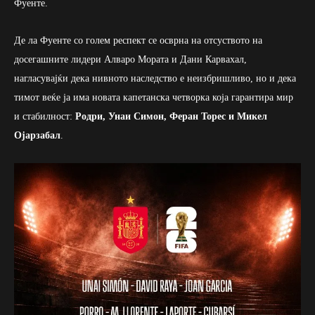
Фуенте.
Де ла Фуенте со голем респект се осврна на отсуството на
досегашните лидери Алваро Мората и Дани Карвахал,
нагласувајќи дека нивното наследство е неизбришливо, но и дека
тимот веќе ја има новата капетанска четворка која гарантира мир
и стабилност:
Родри, Унаи Симон, Феран Торес и Микел
Ојарзабал
.