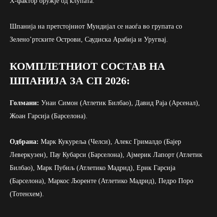
Х-фактор оружје од клупата.
Шпанија на претстојниот Мундијал се наоѓа во групата со
Зелено’ртските Острови, Саудиска Арабија и Уругвај.
КОМПЛЕТНИОТ СОСТАВ НА
ШПАНИЈА ЗА СП 2026:
Голмани:
Унаи Симон (Атлетик Билбао), Давид Раја (Арсенал),
Жоан Гарсија (Барселона).
Одбрана:
Марк Кукуреља (Челси), Алекс Грималдо (Бајер
Леверкузен), Пау Кубарси (Барселона), Ајмерик Лапорт (Атлетик
Билбао), Марк Пубиљ (Атлетико Мадрид), Ерик Гарсија
(Барселона), Маркос Љоренте (Атлетико Мадрид), Педро Поро
(Тотенхем).