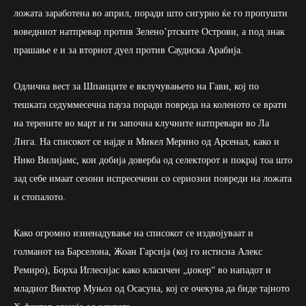
ложата заработена во април, поради што сигурно ќе го пропушти
воведниот натпревар против Зелено’ртските Острови, а под знак
прашање е и за вториот дуел против Саудиска Арабија.
Одлична вест за Шпанците е вклучувањето на Гави, кој по
тешката седуммесечна пауза поради повреда на коленото се врати
на терените во март и ги започна клучните натпревари во Ла
Лига. На списокот се најде и Микел Мерино од Арсенал, како и
Нико Вилијамс, кои добија доверба од селекторот и покрај тоа што
зад себе имаат сезони испресечени со сериозни повреди на ложата
и стопалото.
Како огромно изненадување на списокот се издвојуваат и
голманот на Барселона, Жоан Гарсија (кој го истисна Алекс
Ремиро), Борха Иглесијас како класичен „џокер“ во нападот и
младиот Виктор Муњоз од Осасуна, кој се очекува да биде тајното