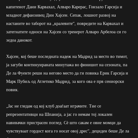
капитенот Дани Карвахал, Алваро Карерас, Гонзало Гарсија и
младиот дефанзивец Дин Хајсен. Сепак, лошиот развој на
настаните во таборот на „кралевите“, повредите на Карвахал и
затегнатите односи на Хајсен со тренерот Алваро Арбелоа си го
зедоа данокот.
Хајсен, кој беше последната надеж на Мадрид за место во тимот,
ја загуби континуираната минутажа во финишот на сезоната, па
Де ла Фуенте реши на негово место да ги повика Ерик Гарсија и
Марк Пубиљ од Атлетико Мадрид, за кого ова е прв сениорски
повик.
„Јас не гледам од кој клуб доаѓаат играчите. Тие се
репрезентативци на Шпанија, а јас го немам тој локален
навивачки пристрасен поглед. Сè што сакам е овие момци да
чувствуваат гордост кога го носат овој дрес“, дециден беше Де ла