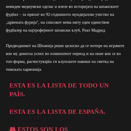
невиден медиумски одглас и влезе во историјата на шпанскиот
фудбал – за првпат во 92-годишното мундијалско учество на
„црвената фурија“, на списокот нема ниту еден единствен
фудбалер на најтрофејниот шпански клуб, Реал Мадрид.
Предводникот на Шпанија реши целосно да се потпре на играчите
кои му донесоа успех во изминатиот период и на оние кои се во
топ-форма, расчистувајќи ги клупските навики на сметка на
тимската хармонија.
ESTA ES LA LISTA DE TODO UN
PAÍS.
ESTA ES LA LISTA DE ESPAÑA.
👥 ESTOS SON LOS