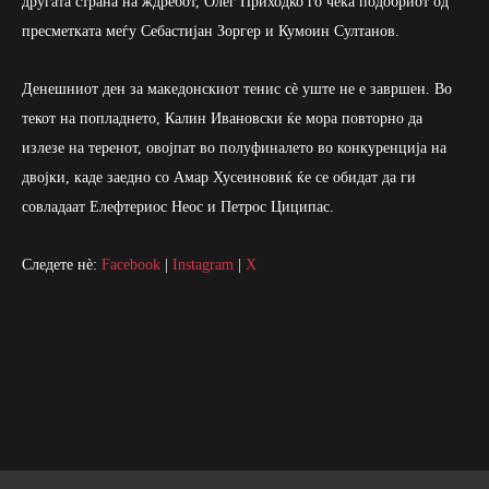
другата страна на ждребот, Олег Приходко го чека подобриот од
пресметката меѓу Себастијан Зоргер и Кумоин Султанов.
Денешниот ден за македонскиот тенис сè уште не е завршен. Во
текот на попладнето, Калин Ивановски ќе мора повторно да
излезе на теренот, овојпат во полуфиналето во конкуренција на
двојки, каде заедно со Амар Хусеиновиќ ќе се обидат да ги
совладаат Елефтериос Неос и Петрос Циципас.
Следете нè:
Facebook
|
Instagram
|
X