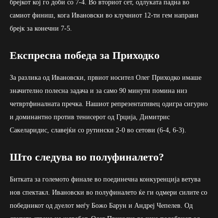
брејкот кој го доби со 7-4. Во вториот сет, одлуката падна во
самиот финиш, кога Ивановски во клучниот 12-ти гем направи
брејк за конечни 7-5.
Експресна победа за Приходко
За разлика од Ивановски, првиот носител Олег Приходко имаше
значително полесна задача и за само 90 минути помина низ
четвртфиналната пречка. Нашиот репрезентативец одигра сигурно
и доминантно против тенисерот од Грција, Димитрис
Сакеларидис, славејќи со рутински 2-0 во сетови (6-4, 6-3).
Што следува во полуфиналето?
Битката за големото финале во поединечна конкуренција ветува
нов спектакл. Ивановски во полуфиналето ќе ги одмери силите со
победникот од дуелот меѓу Божо Барун и Андреј Чепелев. Од