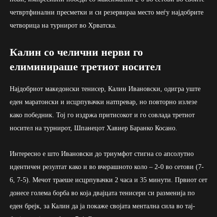
четвртфинални пресметки и си резервираа место меѓу најдобрите
четворица на турнирот во Хрватска.
Калин со челични нерви го
елиминираше третиот носител
Најдобриот македонски тенисер, Калин Ивановски, одигра уште
еден маратонски и исцрпувачки натпревар, но повторно излезе
како победник. Тој го издржа притисокот и го совлада третиот
носител на турнирот, Шпанецот Хавиер Баранко Косано.
Интересно е што Ивановски до триумфот стигна со апсолутно
идентичен резултат како и во вчерашното коло – 2-0 во сетови (7-
6, 7-5). Мечот траеше исцрпувачки 2 часа и 35 минути. Првиот сет
донесе голема борба во која двајцата тенисери си разменија по
еден брејк, за Калин да ја покаже својата ментална сила во тај-