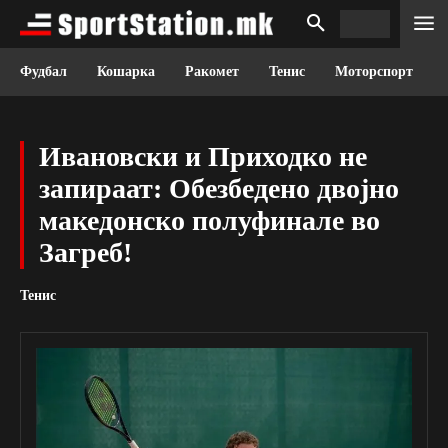
Фудбал
Кошарка
Ракомет
Тенис
Моторспорт
Ивановски и Приходко не
запираат: Обезбедено двојно
македонско полуфинале во
Загреб!
Тенис