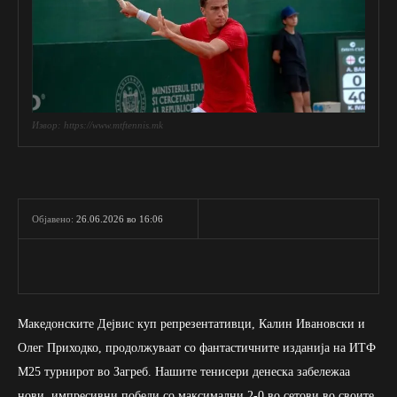
Извор: https://www.mtftennis.mk
26.06.2026 во 16:06
Објавено:
Македонските Дејвис куп репрезентативци, Калин Ивановски и
Олег Приходко, продолжуваат со фантастичните изданија на ИТФ
М25 турнирот во Загреб. Нашите тенисери денеска забележаа
нови, импресивни победи со максимални 2-0 во сетови во своите