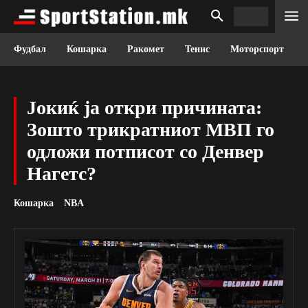
Фудбал
Кошарка
Ракомет
Тенис
Моторспорт
Јокиќ ја откри причината:
Зошто трикратниот МВП го
одложи потписот со Денвер
Нагетс?
Кошарка
NBA