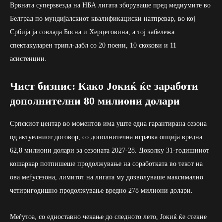
Врвната суперѕвезда на НБА лигата зборуваше пред медиумите во
Белград по мундијалскиот квалификациски натпревар, во кој
Србија ја совлада Босна и Херцеговина, а тој забележа
спектакуларен трипл-дабл со 20 поени, 10 скокови и 11
асистенции.
Чист бизнис: Како Јокиќ ќе заработи
дополнителни 80 милиони долари
Српскиот центар во моментов има уште една гарантирана сезона
од актуелниот договор, со дополнителна играчка опција вредна
62,8 милиони долари за сезоната 2027-28. Доколку 31-годишниот
кошаркар потпишеше продолжување на соработката во текот на
ова меѓусезона, лимитот на лигата му дозволуваше максимално
четиригодишно продолжување вредно 278 милиони долари.
Меѓутоа, со едноставно чекање до следното лето, Јокиќ ќе стекне