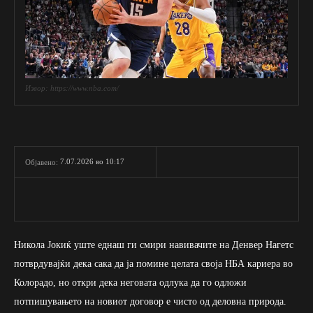
Извор: https://www.nba.com/
7.07.2026 во 10:17
Објавено:
Никола Јокиќ уште еднаш ги смири навивачите на Денвер Нагетс
потврдувајќи дека сака да ја помине целата своја НБА кариера во
Колорадо, но откри дека неговата одлука да го одложи
потпишувањето на новиот договор е чисто од деловна природа.