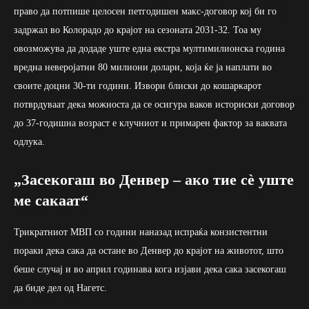
право да потпише целосен петгодишен макс-договор кој би го
задржал во Колорадо до крајот на сезоната 2031-32. Тоа му
овозможува да додаде уште една екстра мултимилионска година
вредна неверојатни 80 милиони долари, која ќе ја наплати во
своите доцни 30-ти години. Извори блиски до кошаркарот
потврдуваат дека можноста да се осигура ваков историски договор
до 37-годишна возраст е клучниот и примарен фактор за ваквата
одлука.
„Засекогаш во Денвер – ако тие сè уште
ме сакаат“
Трикратниот МВП со години наназад испраќа конзистентни
пораки дека сака да остане во Денвер до крајот на животот, што
беше случај и во април годинава кога изјави дека сака засекогаш
да биде дел од Нагетс.