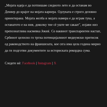
„Мојата идеја е да потпишам следното лето и да останам во
Денвер до крајот на мојата кариера. Одлуката е строго деловно
ориентирана. Мојата желба и мојата намера е да играм тука, а
останатото е на нив, доколку тие сè уште ме сакаат“, изјави низ
препознатлива насмевка Јокиќ. Со ваквиот транспарентен настап,
Србинот целосно го тргна потенцијалниот медиумски притисок
од раководството на франшизата, кое сега има цела година мирно
да ги подготви документите за историската рекордна сума.
Следете нè:
Facebook
|
Instagram
|
X