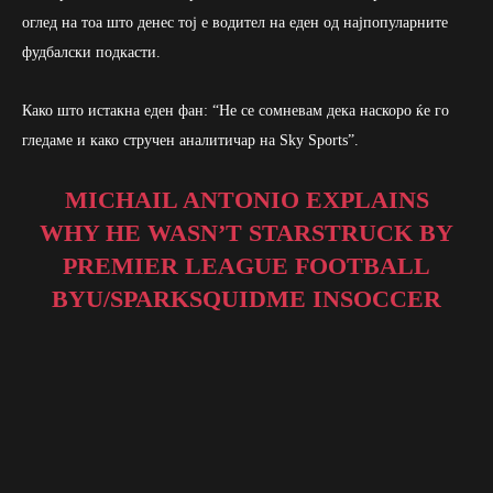
оглед на тоа што денес тој е водител на еден од најпопуларните
фудбалски подкасти.
Како што истакна еден фан: “Не се сомневам дека наскоро ќе го
гледаме и како стручен аналитичар на Sky Sports”.
MICHAIL ANTONIO EXPLAINS
WHY HE WASN’T STARSTRUCK BY
PREMIER LEAGUE FOOTBALL
BY
U/SPARKSQUIDME
IN
SOCCER