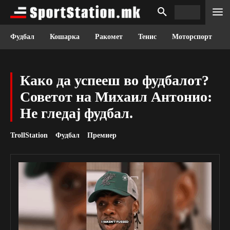
Фудбал
Кошарка
Ракомет
Тенис
Моторспорт
Како да успееш во фудбалот?
Советот на Михаил Антонио:
Не гледај фудбал.
TrollStation
Фудбал
Премиер