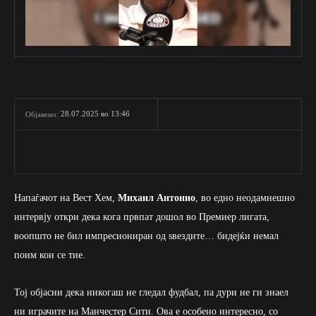
28.07.2025 во 13:46
Објавено:
Напаѓачот на Вест Хем,
Михаил Антонио
, во едно неодамнешно
интервју откри дека кога првпат дошол во Премиер лигата,
воопшто не бил импресиониран од ѕвездите… бидејќи немал
поим кои се тие.
Тој објасни дека никогаш не гледал фудбал, па дури не ги знаел
ни играчите на Манчестер Сити. Ова е особено интересно, со