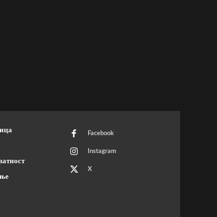
ница
Facebook
Instagram
ватност
X
ење