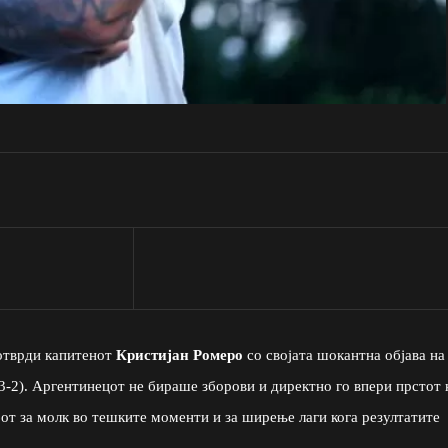
потврди капитенот
Кристијан Ромеро
со својата шокантна објава на
-2). Аргентинецот не бираше зборови и директно го впери прстот 
бот за молк во тешките моменти и за ширење лаги кога резултатите