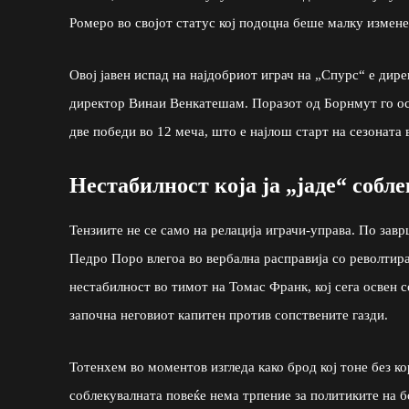
Ромеро во својот статус кој подоцна беше малку изменет
Овој јавен испад на најдобриот играч на „Спурс“ е дир
директор Винаи Венкатешам. Поразот од Борнмут го о
две победи во 12 меча, што е најлош старт на сезоната 
Нестабилност која ја „јаде“ собл
Тензиите не се само на релација играчи-управа. По зав
Педро Поро влегоа во вербална расправија со револтира
нестабилност во тимот на Томас Франк, кој сега освен со
започна неговиот капитен против сопствените газди.
Тотенхем во моментов изгледа како брод кој тоне без к
соблекувалната повеќе нема трпение за политиките на б