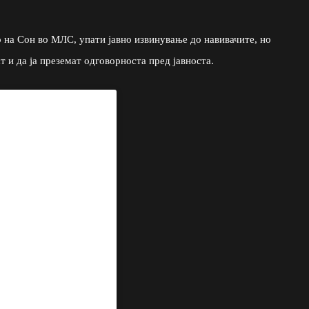
о на Сон во МЛС, упати јавно извинување до навивачите, но
т и да ја преземат одговорноста пред јавноста.