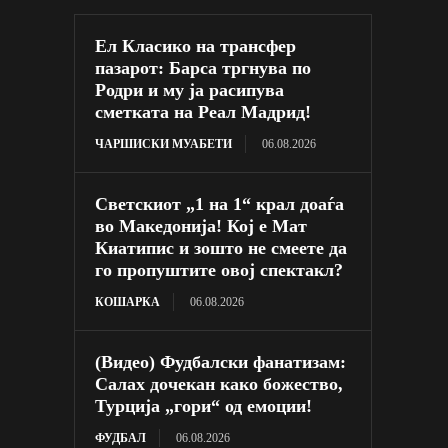
Ел Класико на трансфер
пазарот: Барса тргнува по
Родри и му ја расипува
сметката на Реал Мадрид!
ЧАРШИСКИ МУАБЕТИ
06.08.2026
Светскиот „1 на 1“ крал доаѓа
во Македонија! Кој е Мат
Киатипис и зошто не смеете да
го пропуштите овој спектакл?
КОШАРКА
06.08.2026
(Видео) Фудбалски фанатизам:
Салах дочекан како божество,
Турција „гори“ од емоции!
ФУДБАЛ
06.08.2026