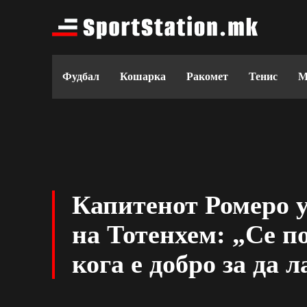
Фудбал
Кошарка
Ракомет
Тенис
М
Капитенот Ромеро у
на Тотенхем: „Се п
кога е добро за да 