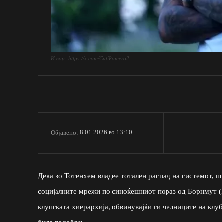
Извор: https://x.com/CutiRomero2
8.01.2026 во 13:10
Објавено:
Дека во Тотенхем владее тотален распад на системот, 
социјалните мрежи по синоќешниот пораз од Борнмут (3
клупската хиерархија, обвинувајќи ги челниците на клу
биле подобри.