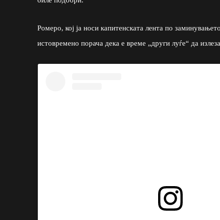
Ромеро, кој ја носи капитенската лента по заминувањет
истовремено порача дека е време „други луѓе“ да излеза