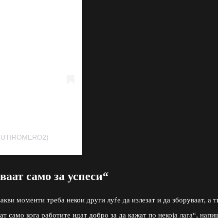
CUTIROMERO2)
уваат само за успеси“
вакви моменти треба некои други луѓе да излезат и да зборуваат, а т
аат само кога работите идат добро за да кажат по некоја лага“, напи