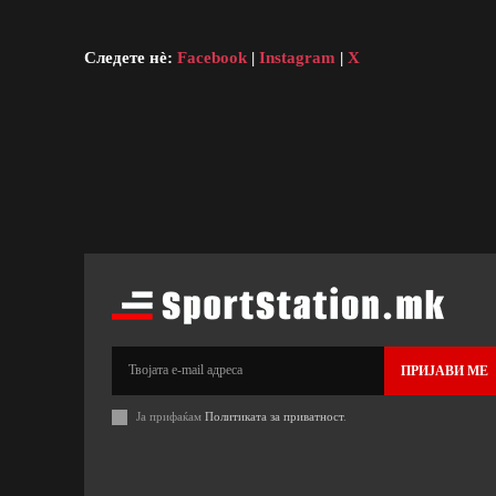
Следете нè:
Facebook
|
Instagram
|
X
ПРИЈАВИ МЕ
Ја прифаќам
Политиката за приватност
.