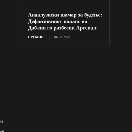
Андалузиски шамар за будење:
Дефанзивниот колапс во
Даблин го разбесни Арсенал!
ПРЕМИЕР
06.08.2026
ие
ша