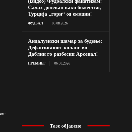
(Видео) Фудбалски фанатизам:
Салах дочекан како божество,
Турција „гори“ од емоции!
ФУДБАЛ
06.08.2026
Андалузиски шамар за будење:
Дефанзивниот колапс во
Даблин го разбесни Арсенал!
ПРЕМИЕР
06.08.2026
кон
Тазе објавено