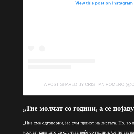
View this post on Instagram
A POST SHARED BY CRISTIAN ROMERO (@
„Тие молчат со години, а се појав
„Ние сме одговорни, јас сум првиот на листата. Но, во 
молчат, како што се случува веќе со години. Се појавув