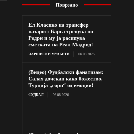
Поврзано
Ел Класико на трансфер
пазарот: Барса тргнува по
Родри и му ја расипува
сметката на Реал Мадрид!
ЧАРШИСКИ МУАБЕТИ
06.08.2026
(Видео) Фудбалски фанатизам:
Салах дочекан како божество,
Турција „гори“ од емоции!
ФУДБАЛ
06.08.2026