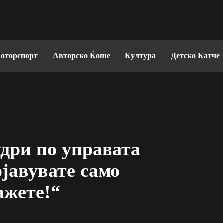
оторспорт
Авторско Ќоше
Култура
Детско Катче
дри по управата
ојавувате само
лажете!“