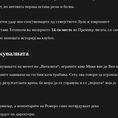
, но неговата порака остана јасна и болна.
ектен удар кон сопствениците од семејството Луис и извршниот
стави Тотенхем на мизерното
14-то место
во Премиер лигата, со са
во поновата историја на клубот.
екувалната
ршувањето на мечот на „Виталити“, играчите како Мики ван де Вен 
ните навивачи на гостинската трибина. Сето ова говори за огромна
 резултатската криза, ќе мора да се справува и со „војната“ која ја
ормилар, а коментарите на Ромеро само потврдуваат дека
ордот на директори.