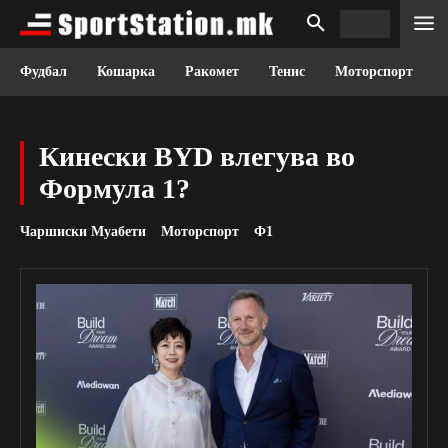
Фудбал
Кошарка
Ракомет
Тенис
Моторспорт
Кинески BYD влегува во
Формула 1?
Чаршиски Муабети
Моторспорт
Ф1