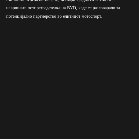
извршната потпретседателка на BYD, каде се разговарало за
потенцијално партнерство во елитниот мотоспорт.