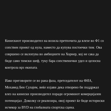
Кинескиот производител на возила претпочита да влезе во Ф1 со
сопствен проект од нула, наместо да купува постоечки тим. Ова
совршено се вклопува во амбициите на Хорнер, кој не сака да
биде само тимски шеф, туку бара сопственички удел и целосна
контрола врз екипата.
Иако преговорите се во рана фаза, претседателот на ФИА,
Мохамед Бен Сулајем, веќе изјави дека отворено би поддржал
влез на кинески производител поради огромниот комерцијален
потенцијал. Доколку се реализира, овој проект ќе биде историски
исчекор за BYD на глобалната спортска сцена.