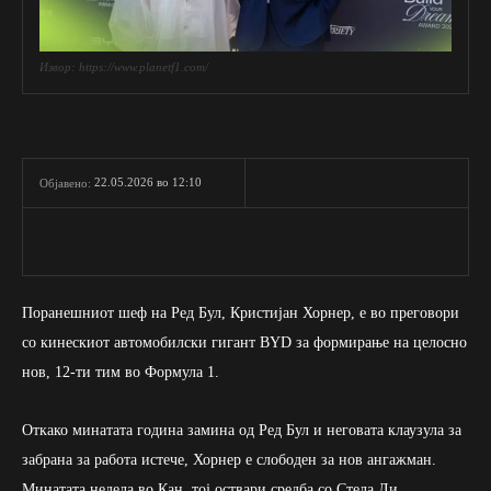
Извор: https://www.planetf1.com/
22.05.2026 во 12:10
Објавено:
Поранешниот шеф на Ред Бул, Кристијан Хорнер, е во преговори
со кинескиот автомобилски гигант BYD за формирање на целосно
нов, 12-ти тим во Формула 1.
Откако минатата година замина од Ред Бул и неговата клаузула за
забрана за работа истече, Хорнер е слободен за нов ангажман.
Минатата недела во Кан, тој оствари средба со Стела Ли,