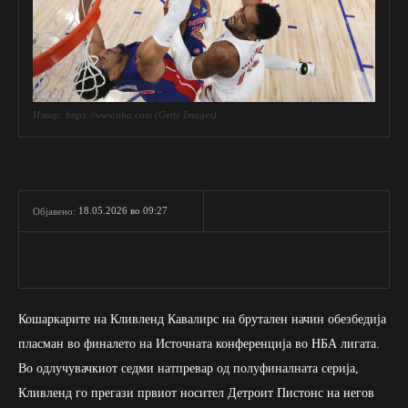
Извор: https://www.nba.com (Getty Images)
18.05.2026 во 09:27
Објавено:
Кошаркарите на Кливленд Кавалирс на брутален начин обезбедија
пласман во финалето на Источната конференција во НБА лигата.
Во одлучувачкиот седми натпревар од полуфиналната серија,
Кливленд го прегази првиот носител Детроит Пистонс на негов