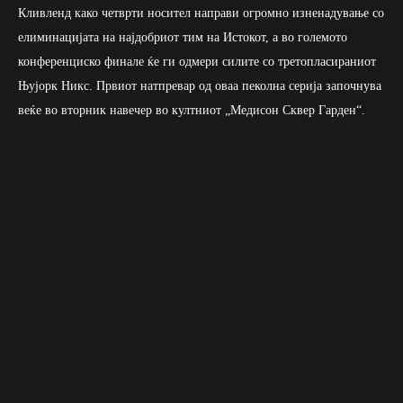
Кливленд како четврти носител направи огромно изненадување со
елиминацијата на најдобриот тим на Истокот, а во големото
конференциско финале ќе ги одмери силите со третопласираниот
Њујорк Никс. Првиот натпревар од оваа пеколна серија започнува
веќе во вторник навечер во култниот „Медисон Сквер Гарден“.