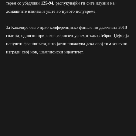
терен со убедливи
125-94
, распукувајќи ги сите илузии на
домашните навивачи уште во првото полувреме.
За Кавалирс ова е прво конференциско финале по далечната 2018
година, односно прв ваков сериозен успех откако Леброн Џејмс ја
напушти франшизата, што јасно покажува дека овој тим конечно
изгради свој нов, шампионски идентитет.