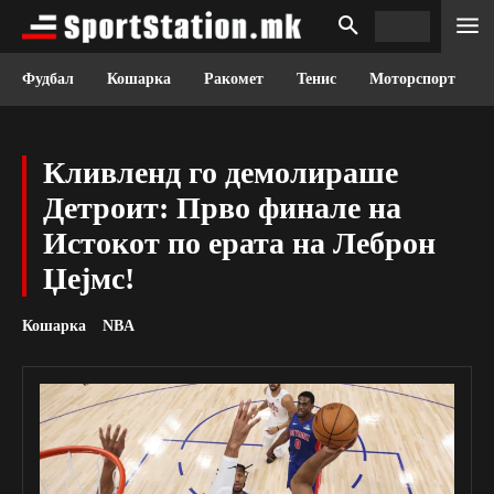
Фудбал
Кошарка
Ракомет
Тенис
Моторспорт
Кливленд го демолираше
Детроит: Прво финале на
Истокот по ерата на Леброн
Џејмс!
Кошарка
NBA