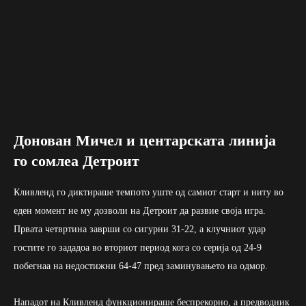
Донован Мичел и центарската линија
го сомлеа Детроит
Кливленд го диктираше темпото уште од самиот старт и ниту во
еден момент не му дозволи на Детроит да развие своја игра.
Првата четвртина заврши со сигурни 31-22, а клучниот удар
гостите го зададоа во вториот период кога со серија од 24-9
побегнаа на недостижни 64-47 пред заминувањето на одмор.
Нападот на Кливленд функционираше беспрекорно, а предводник