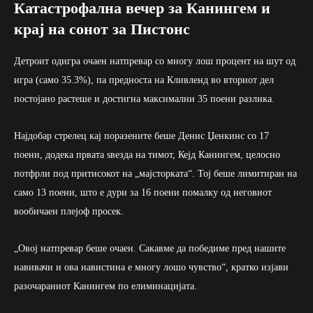
Катастрофална вечер за Канингем и
крај на сонот за Пистонс
Детроит одигра очаен натпревар со многу лош процент на шут од
игра (само 35.3%), па предноста на Кливленд во вториот дел
постојано растеше и достигна максимални 35 поени разлика.
Најдобар стрелец кај поразените беше Денис Џенкинс со 17
поени, додека првата ѕвезда на тимот, Кејд Канингем, целосно
потфрли под притисокот на „мајсторката“. Тој беше лимитиран на
само 13 поени, што е дури за 16 поени помалку од неговиот
вообичаен плејоф просек.
„Овој натпревар беше очаен. Сакавме да победиме пред нашите
навивачи и ова навистина е многу лошо чувство“, кратко изјави
разочараниот Канингем по елиминацијата.