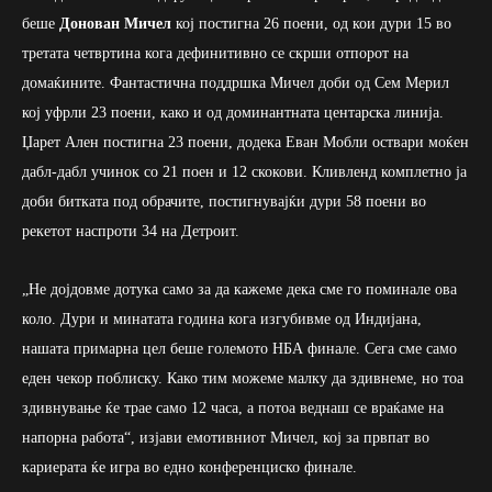
беше
Донован Мичел
кој постигна 26 поени, од кои дури 15 во
третата четвртина кога дефинитивно се скрши отпорот на
домаќините. Фантастична поддршка Мичел доби од Сем Мерил
кој уфрли 23 поени, како и од доминантната центарска линија.
Џарет Ален постигна 23 поени, додека Еван Мобли оствари моќен
дабл-дабл учинок со 21 поен и 12 скокови. Кливленд комплетно ја
доби битката под обрачите, постигнувајќи дури 58 поени во
рекетот наспроти 34 на Детроит.
„Не дојдовме дотука само за да кажеме дека сме го поминале ова
коло. Дури и минатата година кога изгубивме од Индијана,
нашата примарна цел беше големото НБА финале. Сега сме само
еден чекор поблиску. Како тим можеме малку да здивнеме, но тоа
здивнување ќе трае само 12 часа, а потоа веднаш се враќаме на
напорна работа“, изјави емотивниот Мичел, кој за првпат во
кариерата ќе игра во едно конференциско финале.