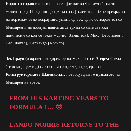
Норис со гордост се осврна на својот пат во Формула 1, од тој
момент пред 11 години до трката со најголемите: „Беше прекрасно
да пораснам овде покрај многумина од вас, да го остварам тоа со
Мекларен и да добијам шанса да се тркам со сите светски
шампиони со кои се тркав – Луис [Хамилтон], Макс [Верстапен],
Себ [Фетел], Фернандо [Алонсо]“.
Зек Браун
(извршениот директор на Мекларен) и
Андреа Стела
(тимски директор) на сцената го примија трофејот за
Конструкторскиот Шампионат
, потврдувајќи го враќањето на
Мекларен на врвот.
FROM HIS KARTING YEARS TO
FORMULA 1… 🥹
LANDO NORRIS RETURNS TO THE