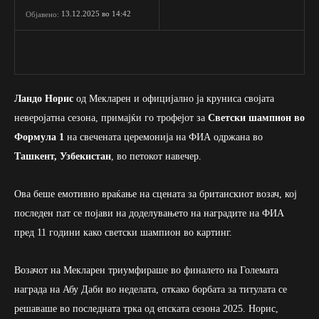
13.12.2025 во 14:42
Објавено:
Ландо Норис
од Мекларен и официјално ја круниса својата
неверојатна сезона, примајќи го трофејот за
Светски шампион во
Формула 1
на свечената церемонија на ФИА одржана во
Ташкент, Узбекистан
, во петокот навечер.
Ова беше емотивно враќање на сцената за британскиот возач, кој
последен пат се појави на доделувањето на наградите на ФИА
пред 11 години како светски шампион во картинг.
Возачот на Мекларен триумфираше во финалето на Големата
награда на Абу Даби во неделата, откако борбата за титулата се
решаваше во последната трка од епската сезона 2025. Норис,