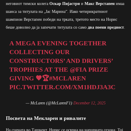
неговиот тимски колега
Оскар Пијастри
и
Макс Верстапен
имаа
шанса за титулата на „Јас Марина“. Иако четирикратниот
шампион Верстапен победи на трката, третото место на Норис
беше доволно да ја запечати титулата со само
два поени предност
.
A MEGA EVENING TOGETHER
COLLECTING OUR
CONSTRUCTORS’ AND DRIVERS’
TROPHIES AT THE
@FIA
PRIZE
GIVING 🧡🏆
#MCLAREN
PIC.TWITTER.COM/XM1HDJ3A3C
— McLaren (@McLarenF1)
December 12, 2025
Посвета на Мекларен и ривалите
На сцената во Ташкент, Норис се осврна на напорната сезона. Тој