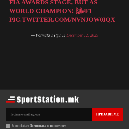
FIA AWARDS STAGE, BUT AS
WORLD CHAMPION! 🙌
#F1
PIC.TWITTER.COM/NVNJOW0IQX
— Formula 1 (@F1)
December 12, 2025
ПРИЈАВИ МЕ
Ја прифаќам
Политиката за приватност
.