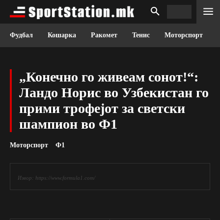
Фудбал
Кошарка
Ракомет
Тенис
Моторспорт
„Конечно го живеам сонот!“:
Ландо Норис во Узбекистан го
прими трофејот за светски
шампион во Ф1
Моторспорт
Ф1
Извор: https://www.formula1.com/