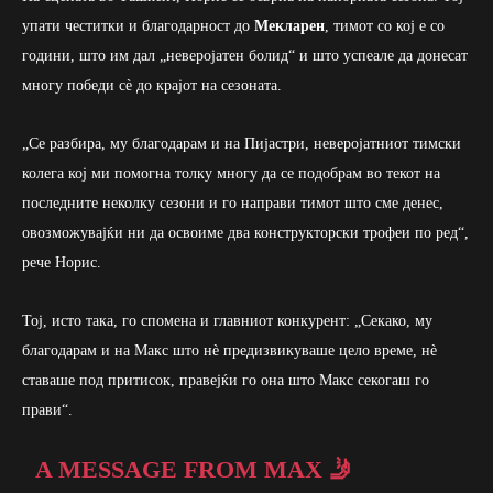
упати честитки и благодарност до
Мекларен
, тимот со кој е со
години, што им дал „неверојатен болид“ и што успеале да донесат
многу победи сè до крајот на сезоната.
„Се разбира, му благодарам и на Пијастри, неверојатниот тимски
колега кој ми помогна толку многу да се подобрам во текот на
последните неколку сезони и го направи тимот што сме денес,
овозможувајќи ни да освоиме два конструкторски трофеи по ред“,
рече Норис.
Тој, исто така, го спомена и главниот конкурент: „Секако, му
благодарам и на Макс што нè предизвикуваше цело време, нè
ставаше под притисок, правејќи го она што Макс секогаш го
прави“.
A MESSAGE FROM MAX 🤳