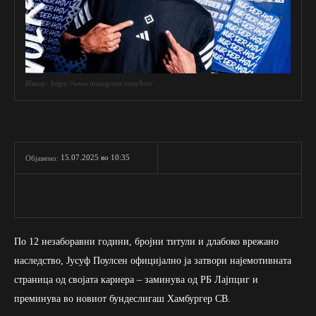
Извор: https://www.instagram.com/hsv/
15.07.2025 во 10:35
Објавено:
По 12 незаборавни години, бројни титули и длабоко врежано
наследство, Јусуф Поулсен официјално ја затвори најемотивната
страница од својата кариера – заминува од РБ Лајпциг и
преминува во новиот бундеслигаш Хамбургер СВ.