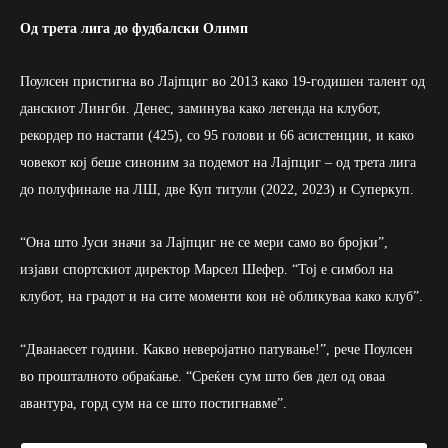
Од трета лига до фудбалски Олимп
Поулсен пристигна во Лајпциг во 2013 како 19-годишен талент од
данскиот Лингби. Денес, заминува како легенда на клубот,
рекордер по настапи (425), со 95 голови и 66 асистенции, и како
човекот кој беше синоним за подемот на Лајпциг – од трета лига
до полуфинале на ЛШ, две Куп титули (2022, 2023) и Суперкуп.
“Она што Јуси значи за Лајпциг не се мери само во бројки”,
изјави спортскиот директор Марсел Шефер. “Тој е симбол на
клубот, на градот и на сите моменти кои нè обликуваа како клуб”.
“Дванаесет години. Какво неверојатно патување!”, рече Поулсен
во прошталното обраќање. “Среќен сум што бев дел од оваа
авантура, горд сум на се што постигнавме”.