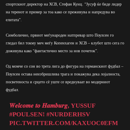
спортскиот директор на ХСВ, Стефан Кунц. “Јусуф ќе биде лидер
на теренот и пример за тоа како се преживува и напредува во
елитата”.
Симболично, првиот меѓународен натпревар што Поулсен го
гледал бил токму меч меѓу Копенхаген и ХСВ – клубот што сега го
доживува како “фантастично место за нов почеток”.
Од момче со сон во трета лига до фигура на германскиот фудбал –
Поулсен остава неизбришлива трага и покажува дека лојалноста,
посветеноста и срцето сè уште се вреднуваат во модерниот
фудбал.
𝑾𝒆𝒍𝒄𝒐𝒎𝒆 𝒕𝒐 𝑯𝒂𝒎𝒃𝒖𝒓𝒈, YUSSUF
#POULSEN
!
#NURDERHSV
PIC.TWITTER.COM/KAXUOC0EFM