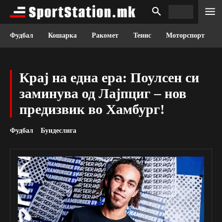
Фудбал
Кошарка
Ракомет
Тенис
Моторспорт
Крај на една ера: Поулсен си
заминува од Лајпциг – нов
предизвик во Хамбург!
Фудбал
Бундеслига