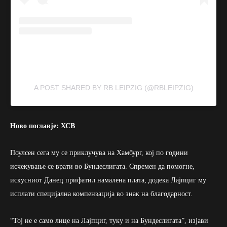
A POST SHARED BY RB LEIPZIG (@RBLEIPZIG)
Ново поглавје: ХСВ
Поулсен сега му се приклучува на Хамбург, кој по години
исчекување се врати во Бундеслигата. Спремен да помогне,
искусниот Данец прифатил намалена плата, додека Лајпциг му
исплати специјална компензација во знак на благодарност.
“Тој не е само лице на Лајпциг, туку и на Бундеслигата”, изјави